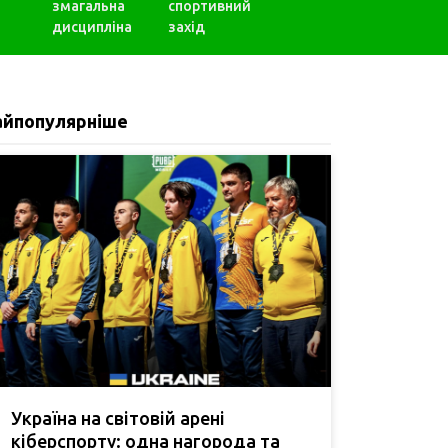
змагальна
спортивний
дисципліна
захід
айпопулярніше
Україна на світовій арені
кіберспорту: одна нагорода та