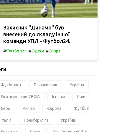
Захисник "Динамо" був
внесений до складу іншої
команди УПЛ - Футбол24.
#
#
#
Футболіст
Одеса
Спорт
еги
Футболіст
Півзахисник
Україна
Ліга чемпіонів УЄФА
Іспанія
Київ
Євро
Англія
Європа
Футбол
Італія
Прем'єр-ліга
Українці