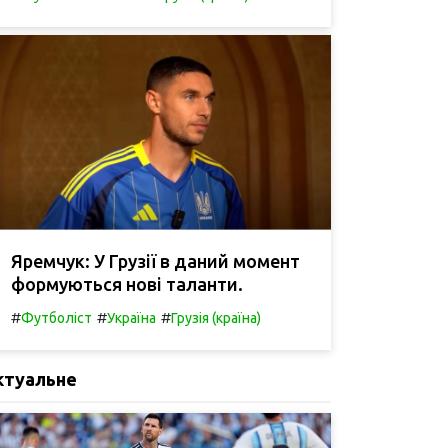
Яремчук: У Грузії в даний момент
формуються нові таланти.
#
#
#
Футболіст
Україна
Грузія (країна)
ктуальне