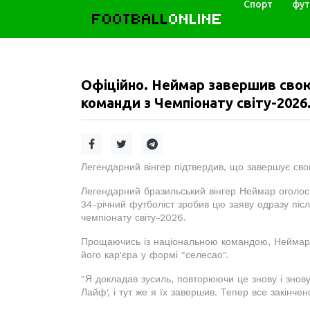
Спорт
фут
FOOTBALL
ONLINE
Офіційно. Неймар завершив свою к
команди з Чемпіонату світу-2026
Легендарний вінгер підтвердив, що завершує свою
Легендарний бразильський вінгер Неймар оголоси
34-річний футболіст зробив цю заяву одразу після 
чемпіонату світу-2026.
Прощаючись із національною командою, Неймар е
його кар'єра у формі "селесао".
"Я докладав зусиль, повторюючи це знову і знову
Лайф', і тут же я їх завершив. Тепер все закінчен