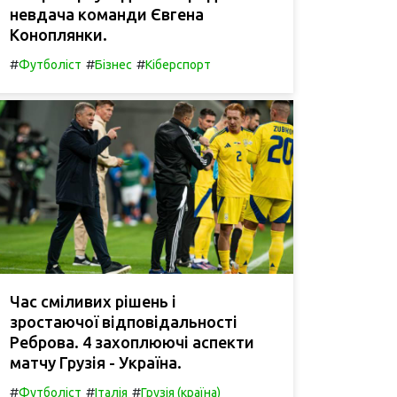
невдача команди Євгена
Коноплянки.
#
#
#
Футболіст
Бізнес
Кіберспорт
Час сміливих рішень і
зростаючої відповідальності
Реброва. 4 захоплюючі аспекти
матчу Грузія - Україна.
#
#
#
Футболіст
Італія
Грузія (країна)