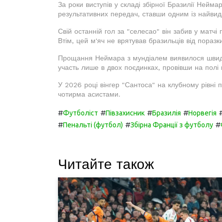
За роки виступів у складі збірної Бразилії Неймар
результативних передач, ставши одним із найвида
Свій останній гол за "селесао" він забив у матчі
Втім, цей м'яч не врятував бразильців від поразки
Прощання Неймара з мундіалем виявилося швидко
участь лише в двох поєдинках, провівши на полі 
У 2026 році вінгер "Сантоса" на клубному рівні п
чотирма асистами.
#
#
#
#
Футболіст
Півзахисник
Бразилія
Норвегія
#
#
#
Пенальті (футбол)
Збірна Франції з футболу
Читайте також