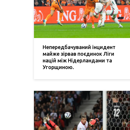
Непередбачуваний інцидент
майже зірвав поєдинок Ліги
націй між Нідерландами та
Угорщиною.