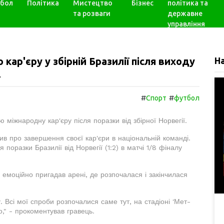
бол
Політика
Мистецтво
Бізнес
політика та
та розваги
державне
управління
ар'єру у збірній Бразилії після виходу
Н
.
#
#
Спорт
футбол
 міжнародну кар'єру після поразки від збірної Норвегії.
в про завершення своєї кар'єри в національній команді.
поразки Бразилії від Норвегії (1:2) в матчі 1/8 фіналу
моційно пригадав арені, де розпочалася і закінчилася
. Всі мої спроби розпочалися саме тут, на стадіоні 'Мет-
о," - прокоментував гравець.