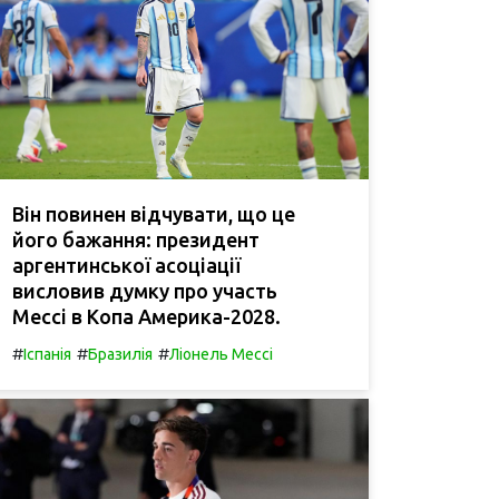
Він повинен відчувати, що це
його бажання: президент
аргентинської асоціації
висловив думку про участь
Мессі в Копа Америка-2028.
#
#
#
Іспанія
Бразилія
Ліонель Мессі