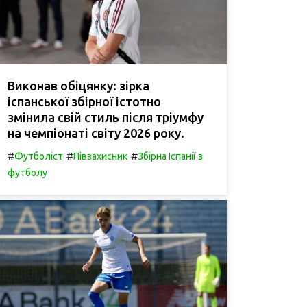
Виконав обіцянку: зірка
іспанської збірної істотно
змінила свій стиль після тріумфу
на чемпіонаті світу 2026 року.
#
#
#
Футболіст
Півзахисник
Збірна Іспанії з
футболу