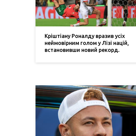
Кріштіану Роналду вразив усіх
неймовірним голом у Лізі націй,
встановивши новий рекорд.