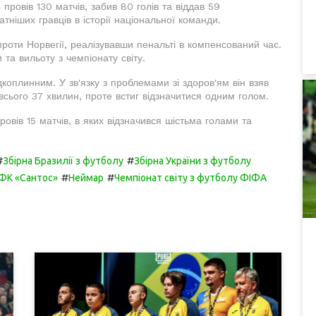
 провів 130 матчів, забив 80 голів та віддав 59
тніших гравців в історії національної команди.
 проти Норвегії, реалізувавши пенальті в компенсований час.
 та вильоту з чемпіонату світу.
плинним. У зв'язку з проблемами зі здоров'ям він взяв
всього 37 хвилин, проте встиг відзначитися одним голом.
ровів 15 матчів, в яких відзначився шістьма голами та
#
#
Збірна Бразилії з футболу
Збірна України з футболу
#
#
ФК «Сантос»
Неймар
Чемпіонат світу з футболу ФІФА