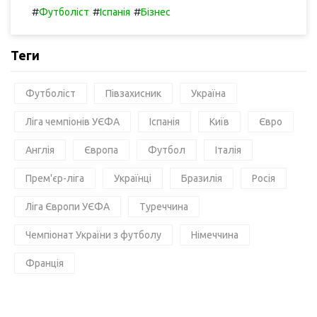
#
#
#
Футболіст
Іспанія
Бізнес
Теги
Футболіст
Півзахисник
Україна
Ліга чемпіонів УЄФА
Іспанія
Київ
Євро
Англія
Європа
Футбол
Італія
Прем'єр-ліга
Українці
Бразилія
Росія
Ліга Європи УЄФА
Туреччина
Чемпіонат України з футболу
Німеччина
Франція