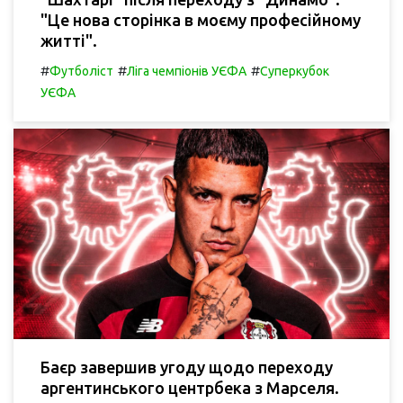
"Це нова сторінка в моєму професійному
житті".
#
#
#
Футболіст
Ліга чемпіонів УЄФА
Суперкубок
УЄФА
Баєр завершив угоду щодо переходу
аргентинського центрбека з Марселя.