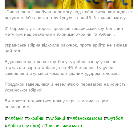
"Синьо-жовті" здобули перемогу над албанською командою з
рахунком 1:0 завдяки голу Гуцуляка на 46-й хвилині матчу.
31 березня, у вівторок, пройшов товариський футбольний
матч між національними збірними України та Албанії.
Українська збірна відкрила рахунок, проте арбітр не визнав
цей гол.
Відповідно до правил футболу, українці знову успішно
атакували ворота албанців на 46-й хвилині. Гуцуляк
завершив атаку своєї команди вдалим ударом головою.
Поєдинок завершився з невеличкою перевагою на користь
української збірної.
Ви можете подивитися повну версію матчу за цим
посиланням.
#
#
#
#
#
Албанія
Українці
Албанці
Албанська мова
Футбол
#
#
Арбітр (футбол)
Товариський матч