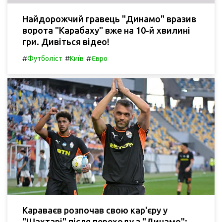
Найдорожчий гравець "Динамо" вразив
ворота "Карабаху" вже на 10-й хвилині
гри. Дивіться відео!
#
#
#
Футболіст
Київ
Євро
Караваєв розпочав свою кар'єру у
"Шахтарі" після переходу з "Динамо":