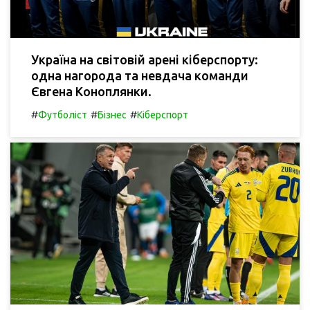
Україна на світовій арені кіберспорту:
одна нагорода та невдача команди
Євгена Коноплянки.
#
#
#
Футболіст
Бізнес
Кіберспорт