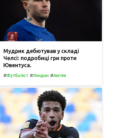
Мудрик дебютував у складі
Челсі: подробиці гри проти
Ювентуса.
#
#
#
Футболіст
Лондон
Англія