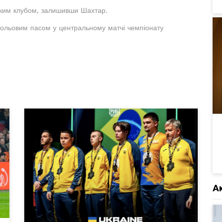
ським клубом, залишивши Шахтар.
гольовим пасом у центральному матчі чемпіонату
А