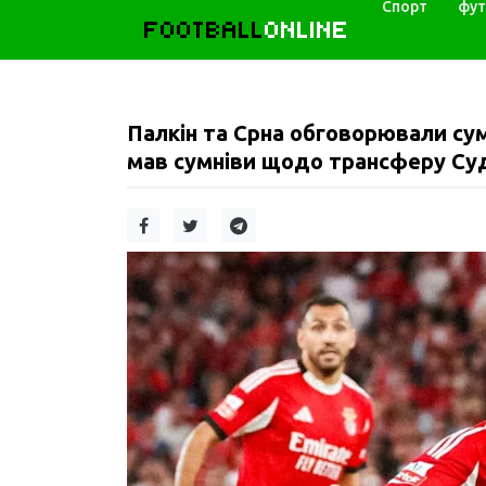
Спорт
фут
FOOTBALL
ONLINE
Палкін та Срна обговорювали суму
мав сумніви щодо трансферу Суд