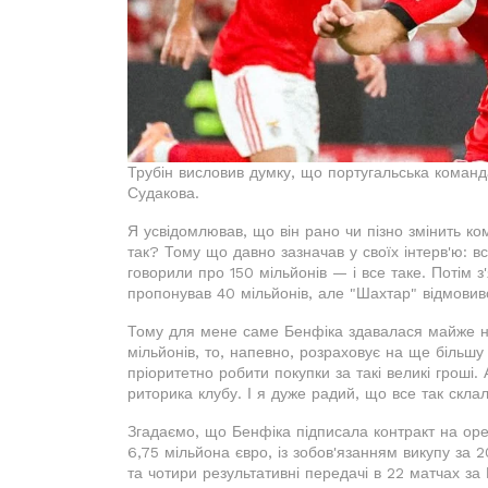
Трубін висловив думку, що португальська коман
Судакова.
Я усвідомлював, що він рано чи пізно змінить к
так? Тому що давно зазначав у своїх інтерв'ю: вс
говорили про 150 мільйонів — і все таке. Потім 
пропонував 40 мільйонів, але "Шахтар" відмовив
Тому для мене саме Бенфіка здавалася майже 
мільйонів, то, напевно, розраховує на ще більшу
пріоритетно робити покупки за такі великі гроші
риторика клубу. І я дуже радий, що все так склал
Згадаємо, що Бенфіка підписала контракт на ор
6,75 мільйона євро, із зобов'язанням викупу за 2
та чотири результативні передачі в 22 матчах за 