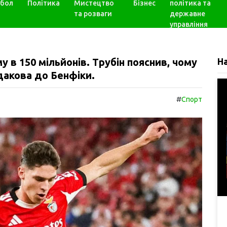
бол
Політика
Мистецтво
Бізнес
політика та
та розваги
державне
управління
 в 150 мільйонів. Трубін пояснив, чому
Н
акова до Бенфіки.
#
Спорт