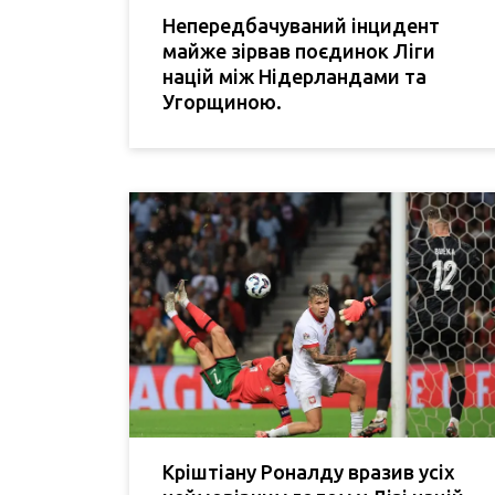
Непередбачуваний інцидент
майже зірвав поєдинок Ліги
націй між Нідерландами та
Угорщиною.
Кріштіану Роналду вразив усіх