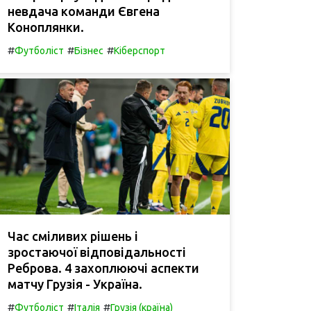
невдача команди Євгена
Коноплянки.
#
#
#
Футболіст
Бізнес
Кіберспорт
Час сміливих рішень і
зростаючої відповідальності
Реброва. 4 захоплюючі аспекти
матчу Грузія - Україна.
#
#
#
Футболіст
Італія
Грузія (країна)