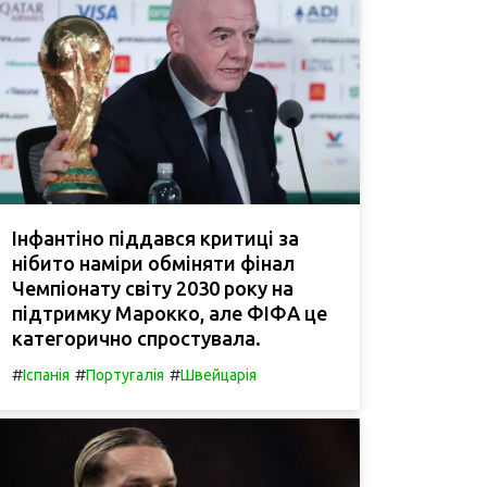
Інфантіно піддався критиці за
нібито наміри обміняти фінал
Чемпіонату світу 2030 року на
підтримку Марокко, але ФІФА це
категорично спростувала.
#
#
#
Іспанія
Португалія
Швейцарія