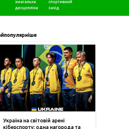
змагальна
спортивний
дисципліна
захід
айпопулярніше
Україна на світовій арені
кіберспорту: одна нагорода та