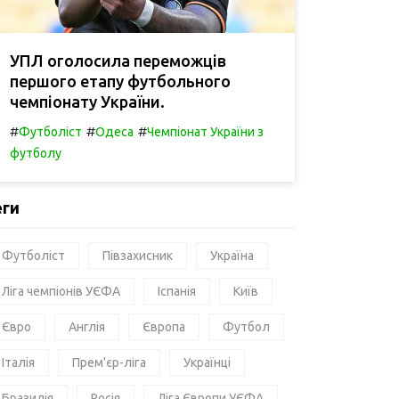
УПЛ оголосила переможців
першого етапу футбольного
чемпіонату України.
#
#
#
Футболіст
Одеса
Чемпіонат України з
футболу
еги
Футболіст
Півзахисник
Україна
Ліга чемпіонів УЄФА
Іспанія
Київ
Євро
Англія
Європа
Футбол
Італія
Прем'єр-ліга
Українці
Бразилія
Росія
Ліга Європи УЄФА