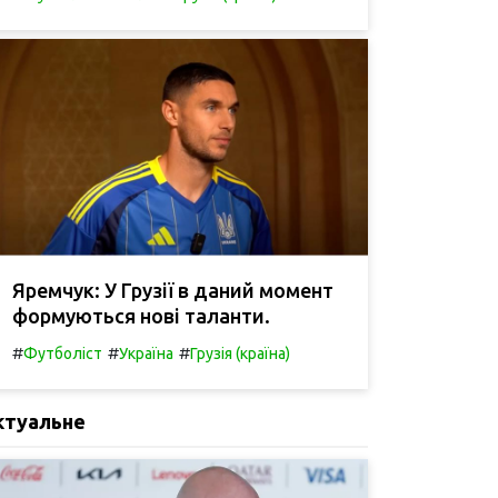
Яремчук: У Грузії в даний момент
формуються нові таланти.
#
#
#
Футболіст
Україна
Грузія (країна)
ктуальне