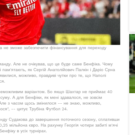
да не зможе забезпечити фінансування для переходу
оманду. Але не очікував, що це буде саме Бенфіка. Чому
і пам'ятають, як Сергій Анатолійович Палкін і Даріо Срна
з'явилися, можливо, правдиві чутки про те, що Наполі
ся.
неможливим варіантом. Бо якщо Шахтар не приймає 40
 суму. А для Бенфіки, як мені здавалося, не зовсім
. Але з часом щось змінилося -- не знаю, можливо,
ося", -- цитує Трубіна Футбол 24.
енду Судакова до завершення поточного сезону, сплативши
0,25 мільйона євро. На рахунку Георгія чотири забиті м'ячі
Бенфіку в усіх турнірах.