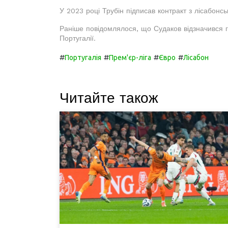
У 2023 році Трубін підписав контракт з лісабон
Раніше повідомлялося, що Судаков відзначився 
Португалії.
#
#
#
#
Португалія
Прем'єр-ліга
Євро
Лісабон
Читайте також