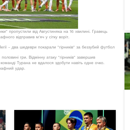
ики" пропустили від Августиняка на 16 хвилині. Гравець
ного відправив м'яч у сітку воріт.
Легії - два шедеври покарали "гірників" за беззубий футбол
половині гри. Відмінну атаку "гірників" завершив
 команді Турана не вдалося здобути навіть одне очко.
трафний удар.