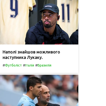
Наполі знайшов можливого
наступника Лукаку.
#
#
#
Футболіст
Італія
Бразилія