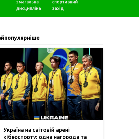
змагальна
спортивний
дисципліна
захід
айпопулярніше
Україна на світовій арені
кіберспорту: одна нагорода та