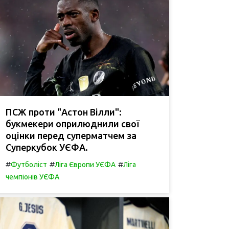
ПСЖ проти "Астон Вілли":
букмекери оприлюднили свої
оцінки перед суперматчем за
Суперкубок УЄФА.
#
#
#
Футболіст
Ліга Європи УЄФА
Ліга
чемпіонів УЄФА