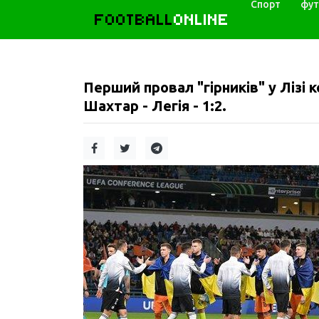
Спорт
фут
FOOTBALL
ONLINE
Перший провал "гірників" у Лізі
Шахтар - Легія - 1:2.