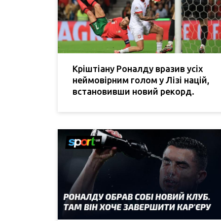
Кріштіану Роналду вразив усіх
неймовірним голом у Лізі націй,
встановивши новий рекорд.