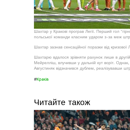
Шахтар у Кракові програв Легії. Перший гол "гірн
польської команди класним ударом з-за меж штраф
Шахтар зазнав сенсаційної поразки від кризової 
Шахтарю вдалося зрівняти рахунок лише в другій 
Мейрелліш, влучивши у дальній кут воріт. Однак,
Августиняк відзначився дублем, реалізувавши ш
#
Краків
Читайте також