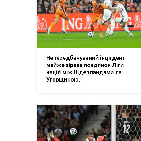
Непередбачуваний інцидент
майже зірвав поєдинок Ліги
націй між Нідерландами та
Угорщиною.