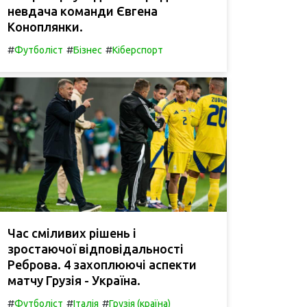
невдача команди Євгена
Коноплянки.
#
#
#
Футболіст
Бізнес
Кіберспорт
Час сміливих рішень і
зростаючої відповідальності
Реброва. 4 захоплюючі аспекти
матчу Грузія - Україна.
#
#
#
Футболіст
Італія
Грузія (країна)