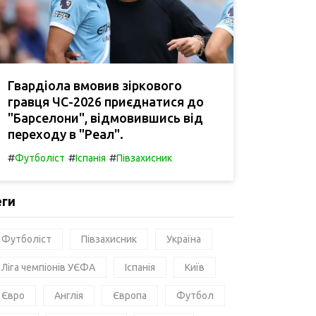
Гвардіола вмовив зіркового
гравця ЧС-2026 приєднатися до
"Барселони", відмовившись від
переходу в "Реал".
#
#
#
Футболіст
Іспанія
Півзахисник
еги
Футболіст
Півзахисник
Україна
Ліга чемпіонів УЄФА
Іспанія
Київ
Євро
Англія
Європа
Футбол