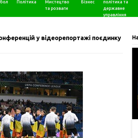
бол
Політика
Мистецтво
Бізнес
політика та
та розваги
державне
управління
 конференцій у відеорепортажі поєдинку
Н