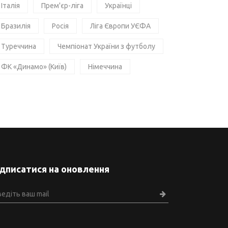
Італія
Прем'єр-ліга
Українці
Бразилія
Росія
Ліга Європи УЄФА
Туреччина
Чемпіонат України з футболу
ФК «Динамо» (Київ)
Німеччина
ідписатися на оновлення