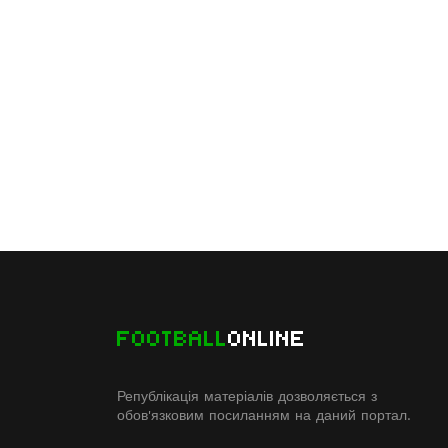
FOOTBALL
ONLINE
Републікація матеріалів дозволяється з
обов'язковим посиланням на даний портал.