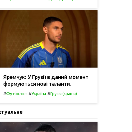
Яремчук: У Грузії в даний момент
формуються нові таланти.
#
#
#
Футболіст
Україна
Грузія (країна)
ктуальне