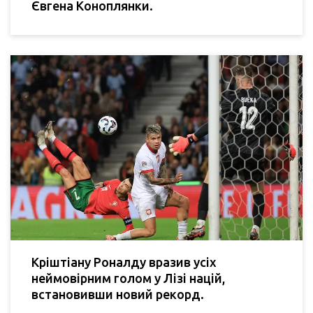
Євгена Коноплянки.
Кріштіану Роналду вразив усіх
неймовірним голом у Лізі націй,
встановивши новий рекорд.