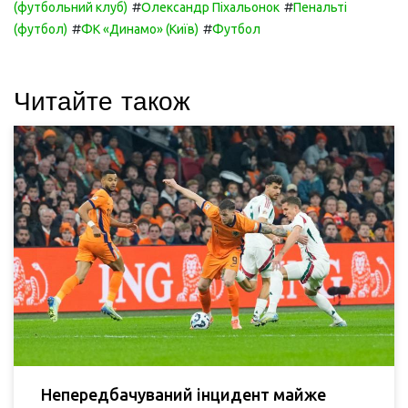
#
#
(футбольний клуб)
Олександр Піхальонок
Пенальті
#
#
(футбол)
ФК «Динамо» (Київ)
Футбол
Читайте також
Непередбачуваний інцидент майже