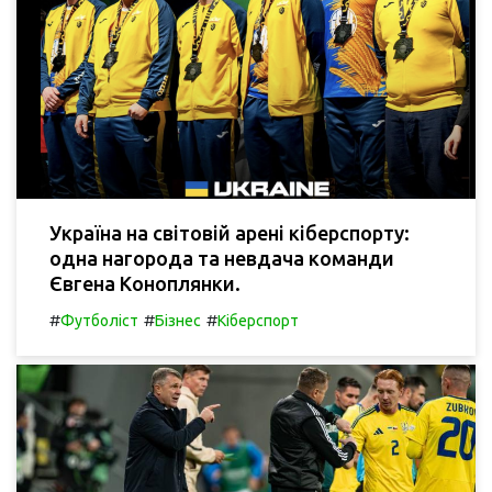
Україна на світовій арені кіберспорту:
одна нагорода та невдача команди
Євгена Коноплянки.
#
#
#
Футболіст
Бізнес
Кіберспорт