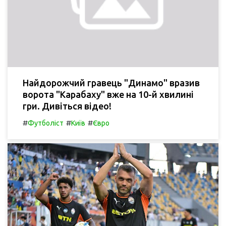
Найдорожчий гравець "Динамо" вразив
ворота "Карабаху" вже на 10-й хвилині
гри. Дивіться відео!
#
#
#
Футболіст
Київ
Євро