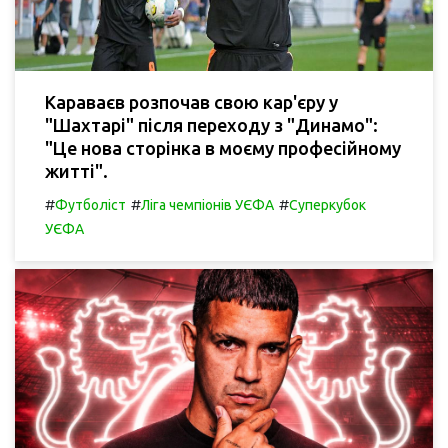
Караваєв розпочав свою кар'єру у
"Шахтарі" після переходу з "Динамо":
"Це нова сторінка в моєму професійному
житті".
#
#
#
Футболіст
Ліга чемпіонів УЄФА
Суперкубок
УЄФА