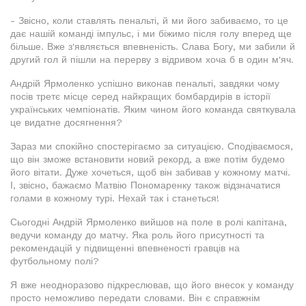
- Звісно, коли ставлять пенальті, й ми його забиваємо, то це
дає нашій команді імпульс, і ми біжимо після голу вперед ще
більше. Вже з'являється впевненість. Слава Богу, ми забили й
другий гол й пішли на перерву з відривом хоча б в один м'яч.
Андрій Ярмоленко успішно виконав пенальті, завдяки чому
посів третє місце серед найкращих бомбардирів в історії
українських чемпіонатів. Яким чином його команда святкувала
це видатне досягнення?
Зараз ми спокійно спостерігаємо за ситуацією. Сподіваємося,
що він зможе встановити новий рекорд, а вже потім будемо
його вітати. Дуже хочеться, щоб він забивав у кожному матчі.
І, звісно, бажаємо Матвію Пономаренку також відзначатися
голами в кожному турі. Нехай так і станеться!
Сьогодні Андрій Ярмоленко вийшов на поле в ролі капітана,
ведучи команду до матчу. Яка роль його присутності та
рекомендацій у підвищенні впевненості гравців на
футбольному полі?
Я вже неодноразово підкреслював, що його внесок у команду
просто неможливо передати словами. Він є справжнім