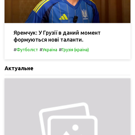
Яремчук: У Грузії в даний момент
формуються нові таланти.
#
#
#
Футболіст
Україна
Грузія (країна)
Актуальне