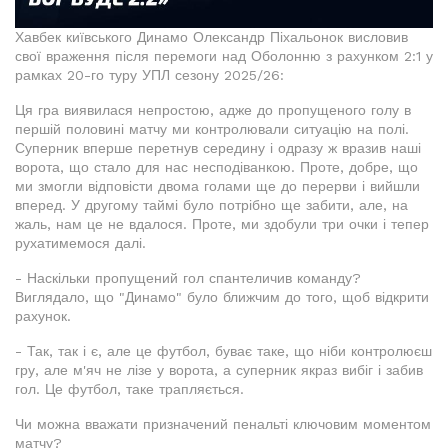
Хавбек київського Динамо Олександр Піхальонок висловив
свої враження після перемоги над Оболонню з рахунком 2:1 у
рамках 20-го туру УПЛ сезону 2025/26:
Ця гра виявилася непростою, адже до пропущеного голу в
першій половині матчу ми контролювали ситуацію на полі.
Суперник вперше перетнув середину і одразу ж вразив наші
ворота, що стало для нас несподіванкою. Проте, добре, що
ми змогли відповісти двома голами ще до перерви і вийшли
вперед. У другому таймі було потрібно ще забити, але, на
жаль, нам це не вдалося. Проте, ми здобули три очки і тепер
рухатимемося далі.
- Наскільки пропущений гол спантеличив команду?
Виглядало, що "Динамо" було ближчим до того, щоб відкрити
рахунок.
- Так, так і є, але це футбол, буває таке, що ніби контролюєш
гру, але м'яч не лізе у ворота, а суперник якраз вибіг і забив
гол. Це футбол, таке трапляється.
Чи можна вважати призначений пенальті ключовим моментом
матчу?