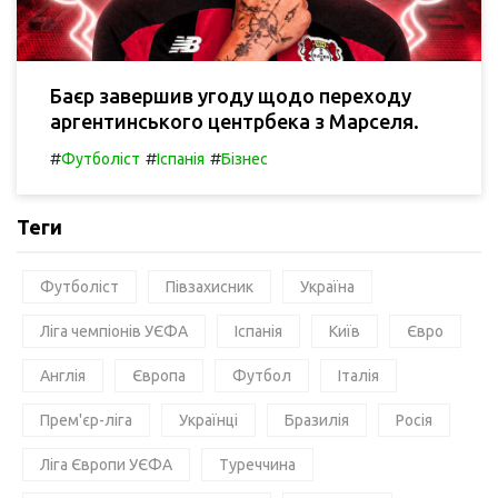
Баєр завершив угоду щодо переходу
аргентинського центрбека з Марселя.
#
#
#
Футболіст
Іспанія
Бізнес
Теги
Футболіст
Півзахисник
Україна
Ліга чемпіонів УЄФА
Іспанія
Київ
Євро
Англія
Європа
Футбол
Італія
Прем'єр-ліга
Українці
Бразилія
Росія
Ліга Європи УЄФА
Туреччина