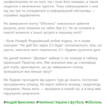
професіоналом як на полі, так і поза його межами, а також
людиною з величезною гідністю. Тому співпрацювати з ним
під час гри та спілкуватися в неформальній обстановці —
справжнє задоволення.
На завершення матчу "Оболонь" намагалася зрівняти
рахунок, коли показник на табло був 2:1. Чи не спливли в
пам'яті моменти з їхньої зустрічі в першому колі?
- Коли Назарій Федорівський робив подачу, то я казав
хлопцям: "Не дай Бог зараз 2:2 буде" (посміхається). Але, на
щастя, закінчили матч перемогою 2:1 і будемо рухатися далі.
На даний момент "Динамо" займає 3-тю позицію в таблиці
української Прем'єр-ліги. Яке значення має це становище
для клубу, враховуючи, що до завершення сезону
залишається все менше часу?
Ми будемо проходити від одного туру до іншого, поступово
просуваючись уперед. Не варто забігати вперед і заздалегідь
планувати. Наша мета — вигравати в кожній грі, а в кінці вже
підсумуємо результати.
#
#
#
Андрій Ярмоленко
Чемпіонат України з футболу
Оболонь