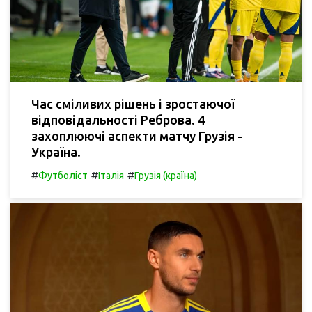
Час сміливих рішень і зростаючої
відповідальності Реброва. 4
захоплюючі аспекти матчу Грузія -
Україна.
#
#
#
Футболіст
Італія
Грузія (країна)