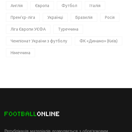
Англія
Європа
Футбол
Італія
Прем'єр-ліга
Українці
Бразилія
Росія
Ліга Європи УЄФА
Туреччина
Чемпіонат України з футболу
ФК «Динамо» (Київ)
Німеччина
FOOTBALL
ONLINE
Републікація матеріалів дозволяється з обов'язковим