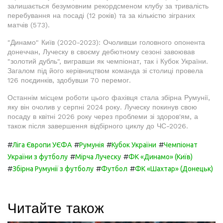
залишається безумовним рекордсменом клубу за тривалість
перебування на посаді (12 років) та за кількістю зіграних
матчів (573).
"Динамо" Київ (2020-2023): Очоливши головного опонента
донеччан, Луческу в своєму дебютному сезоні завоював
"золотий дубль", вигравши як чемпіонат, так і Кубок України.
Загалом під його керівництвом команда зі столиці провела
126 поєдинків, здобувши 70 перемог.
Останнім місцем роботи цього фахівця стала збірна Румунії,
яку він очолив у серпні 2024 року. Луческу покинув свою
посаду в квітні 2026 року через проблеми зі здоров'ям, а
також після завершення відбірного циклу до ЧС-2026.
#
#
#
#
Ліга Європи УЄФА
Румунія
Кубок України
Чемпіонат
#
#
України з футболу
Мірча Луческу
ФК «Динамо» (Київ)
#
#
#
Збірна Румунії з футболу
Футбол
ФК «Шахтар» (Донецьк)
Читайте також