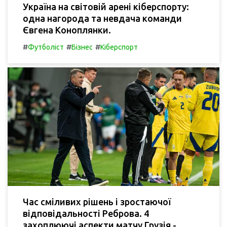
Україна на світовій арені кіберспорту:
одна нагорода та невдача команди
Євгена Коноплянки.
#
#
#
Футболіст
Бізнес
Кіберспорт
Час сміливих рішень і зростаючої
відповідальності Реброва. 4
захоплюючі аспекти матчу Грузія -