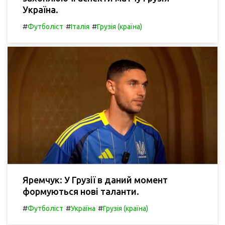
Україна.
#
#
#
Футболіст
Італія
Грузія (країна)
Яремчук: У Грузії в даний момент
формуються нові таланти.
#
#
#
Футболіст
Україна
Грузія (країна)