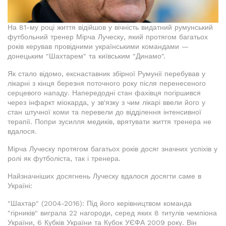
На 81-му році життя відійшов у вічність видатний румунський
футбольний тренер Мірча Луческу, який протягом багатьох
років керував провідними українськими командами —
донецьким "Шахтарем" та київським "Динамо".
Як стало відомо, екснаставник збірної Румунії перебував у
лікарні з кінця березня поточного року після перенесеного
серцевого нападу. Напередодні стан фахівця погіршився
через інфаркт міокарда, у зв'язку з чим лікарі ввели його у
стан штучної коми та перевели до відділення інтенсивної
терапії. Попри зусилля медиків, врятувати життя тренера не
вдалося.
Мірча Луческу протягом багатьох років досяг значних успіхів у
ролі як футболіста, так і тренера.
Найзначніших досягнень Луческу вдалося досягти саме в
Україні:
"Шахтар" (2004-2016): Під його керівництвом команда
"гірників" виграла 22 нагороди, серед яких 8 титулів чемпіона
України, 6 Кубків України та Кубок УЄФА 2009 року. Він