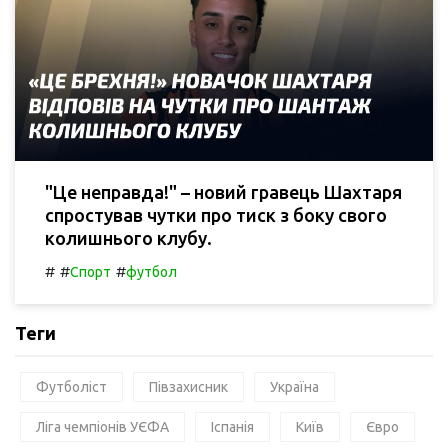
"Це неправда!" – новий гравець Шахтаря
спростував чутки про тиск з боку свого
колишнього клубу.
#
#
#
Спорт
футбол
Теги
Футболіст
Півзахисник
Україна
Ліга чемпіонів УЄФА
Іспанія
Київ
Євро