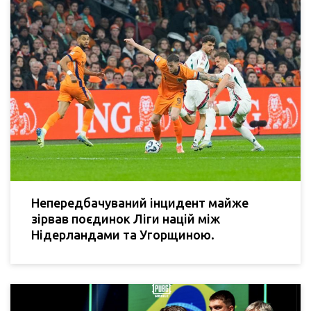
Непередбачуваний інцидент майже
зірвав поєдинок Ліги націй між
Нідерландами та Угорщиною.