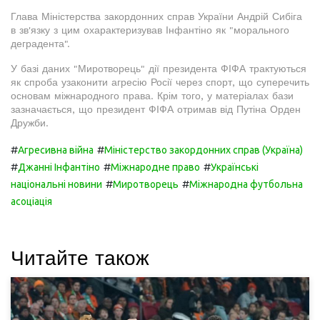
Глава Міністерства закордонних справ України Андрій Сибіга
в зв'язку з цим охарактеризував Інфантіно як "морального
деградента".
У базі даних "Миротворець" дії президента ФІФА трактуються
як спроба узаконити агресію Росії через спорт, що суперечить
основам міжнародного права. Крім того, у матеріалах бази
зазначається, що президент ФІФА отримав від Путіна Орден
Дружби.
#
#
Агресивна війна
Міністерство закордонних справ (Україна)
#
#
#
Джанні Інфантіно
Міжнародне право
Українські
#
#
національні новини
Миротворець
Міжнародна футбольна
асоціація
Читайте також