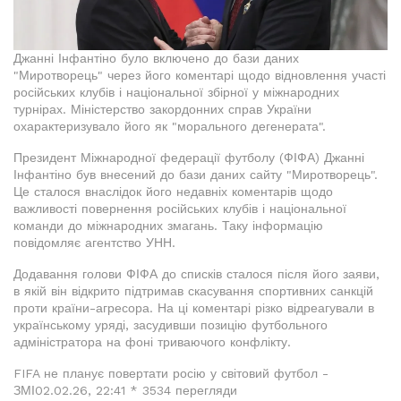
Джанні Інфантіно було включено до бази даних
"Миротворець" через його коментарі щодо відновлення участі
російських клубів і національної збірної у міжнародних
турнірах. Міністерство закордонних справ України
охарактеризувало його як "морального дегенерата".
Президент Міжнародної федерації футболу (ФІФА) Джанні
Інфантіно був внесений до бази даних сайту "Миротворець".
Це сталося внаслідок його недавніх коментарів щодо
важливості повернення російських клубів і національної
команди до міжнародних змагань. Таку інформацію
повідомляє агентство УНН.
Додавання голови ФІФА до списків сталося після його заяви,
в якій він відкрито підтримав скасування спортивних санкцій
проти країни-агресора. На ці коментарі різко відреагували в
українському уряді, засудивши позицію футбольного
адміністратора на фоні триваючого конфлікту.
FIFA не планує повертати росію у світовий футбол -
ЗМІ02.02.26, 22:41 * 3534 перегляди