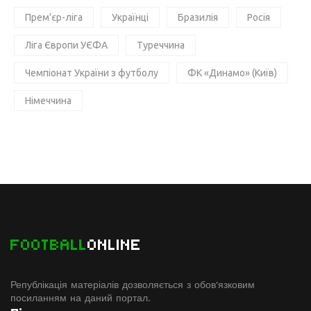
Прем'єр-ліга
Українці
Бразилія
Росія
Ліга Європи УЄФА
Туреччина
Чемпіонат України з футболу
ФК «Динамо» (Київ)
Німеччина
FOOTBALL
ONLINE
Републікація матеріалів дозволяється з обов'язковим
посиланням на даний портал.