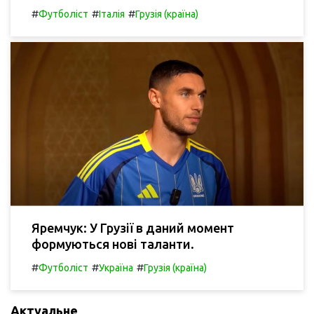
#
#
#
Футболіст
Італія
Грузія (країна)
Яремчук: У Грузії в даний момент
формуються нові таланти.
#
#
#
Футболіст
Україна
Грузія (країна)
Актуальне