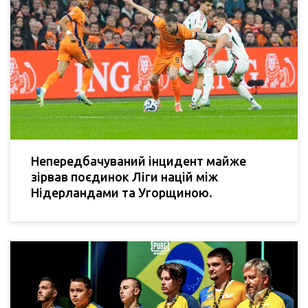
Непередбачуваний інцидент майже
зірвав поєдинок Ліги націй між
Нідерландами та Угорщиною.