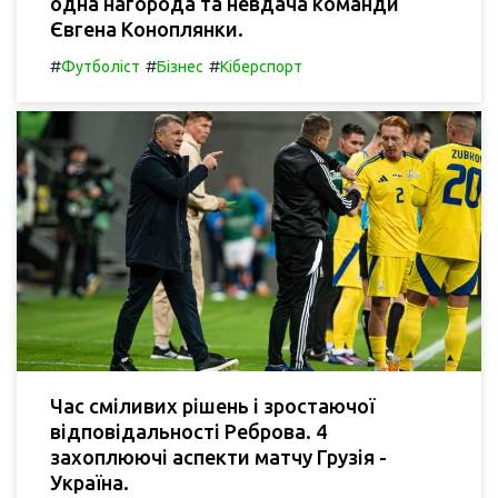
одна нагорода та невдача команди
Євгена Коноплянки.
#
#
#
Футболіст
Бізнес
Кіберспорт
Час сміливих рішень і зростаючої
відповідальності Реброва. 4
захоплюючі аспекти матчу Грузія -
Україна.