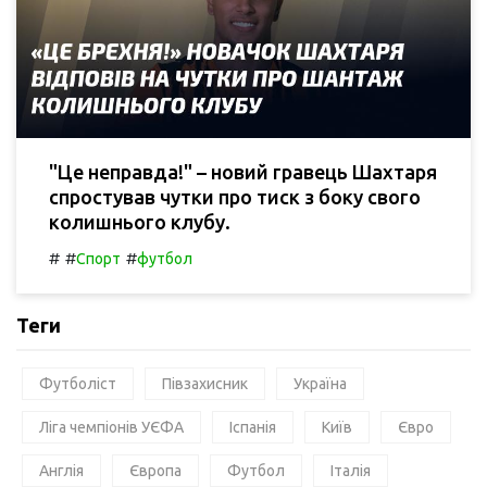
"Це неправда!" – новий гравець Шахтаря
спростував чутки про тиск з боку свого
колишнього клубу.
#
#
#
Спорт
футбол
Теги
Футболіст
Півзахисник
Україна
Ліга чемпіонів УЄФА
Іспанія
Київ
Євро
Англія
Європа
Футбол
Італія