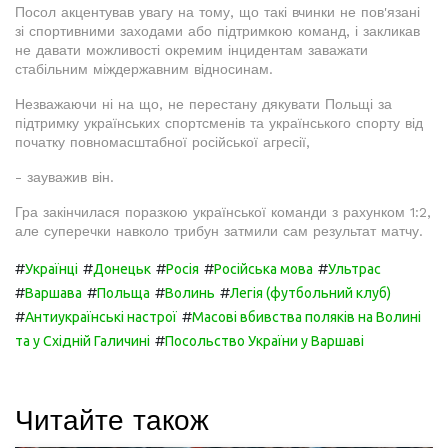
Посол акцентував увагу на тому, що такі вчинки не пов'язані
зі спортивними заходами або підтримкою команд, і закликав
не давати можливості окремим інцидентам заважати
стабільним міждержавним відносинам.
Незважаючи ні на що, не перестану дякувати Польщі за
підтримку українських спортсменів та українського спорту від
початку повномасштабної російської агресії,
- зауважив він.
Гра закінчилася поразкою української команди з рахунком 1:2,
але суперечки навколо трибун затмили сам результат матчу.
#
#
#
#
#
Українці
Донецьк
Росія
Російська мова
Ультрас
#
#
#
#
Варшава
Польща
Волинь
Легія (футбольний клуб)
#
#
Антиукраїнські настрої
Масові вбивства поляків на Волині
#
та у Східній Галичині
Посольство України у Варшаві
Читайте також