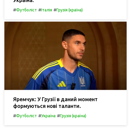
Україна.
#
#
#
Футболіст
Італія
Грузія (країна)
Яремчук: У Грузії в даний момент
формуються нові таланти.
#
#
#
Футболіст
Україна
Грузія (країна)