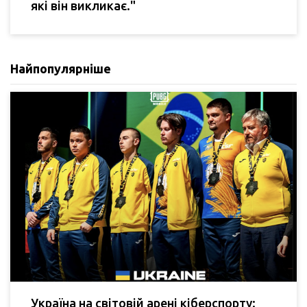
які він викликає."
Найпопулярніше
Україна на світовій арені кіберспорту: