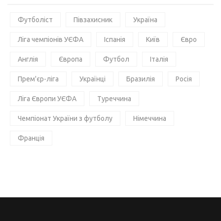
Футболіст
Півзахисник
Україна
Ліга чемпіонів УЄФА
Іспанія
Київ
Євро
Англія
Європа
Футбол
Італія
Прем'єр-ліга
Українці
Бразилія
Росія
Ліга Європи УЄФА
Туреччина
Чемпіонат України з футболу
Німеччина
Франція