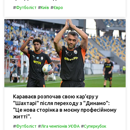
#
#
#
Футболіст
Київ
Євро
Караваєв розпочав свою кар'єру у
"Шахтарі" після переходу з "Динамо":
"Це нова сторінка в моєму професійному
житті".
#
#
#
Футболіст
Ліга чемпіонів УЄФА
Суперкубок