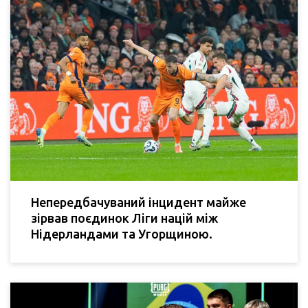
Непередбачуваний інцидент майже
зірвав поєдинок Ліги націй між
Нідерландами та Угорщиною.