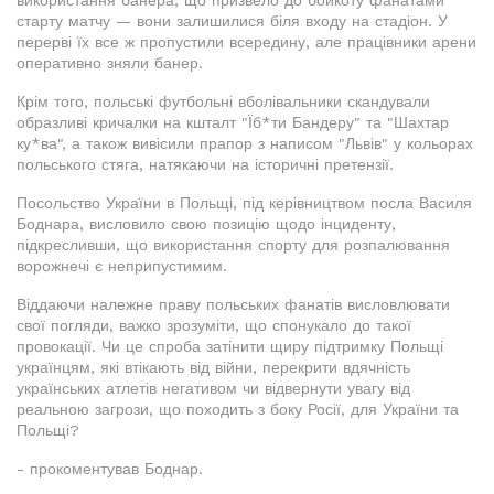
використання банера, що призвело до бойкоту фанатами
старту матчу — вони залишилися біля входу на стадіон. У
перерві їх все ж пропустили всередину, але працівники арени
оперативно зняли банер.
Крім того, польські футбольні вболівальники скандували
образливі кричалки на кшталт "Їб*ти Бандеру" та "Шахтар
ку*ва", а також вивісили прапор з написом "Львів" у кольорах
польського стяга, натякаючи на історичні претензії.
Посольство України в Польщі, під керівництвом посла Василя
Боднара, висловило свою позицію щодо інциденту,
підкресливши, що використання спорту для розпалювання
ворожнечі є неприпустимим.
Віддаючи належне праву польських фанатів висловлювати
свої погляди, важко зрозуміти, що спонукало до такої
провокації. Чи це спроба затінити щиру підтримку Польщі
українцям, які втікають від війни, перекрити вдячність
українських атлетів негативом чи відвернути увагу від
реальною загрози, що походить з боку Росії, для України та
Польщі?
- прокоментував Боднар.