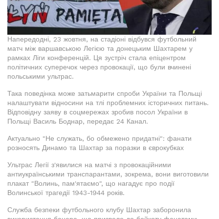
Напередодні, 23 жовтня, на стадіоні відбувся футбольний
матч між варшавською Легією та донецьким Шахтарем у
рамках Ліги конференцій. Ця зустріч стала епіцентром
політичних суперечок через провокації, що були вчинені
польськими ультрас.
Така поведінка може затьмарити спроби України та Польщі
налаштувати відносини на тлі проблемних історичних питань.
Відповідну заяву в соцмережах зробив посол України в
Польщі Василь Боднар, передає 24 Канал.
Актуально "Не служать, бо обмежено придатні": фанати
розносять Динамо та Шахтар за поразки в єврокубках
Ультрас Легії з'явилися на матчі з провокаційними
антиукраїнськими транспарантами, зокрема, вони виготовили
плакат "Волинь, пам'ятаємо", що нагадує про події
Волинської трагедії 1943-1944 років.
Служба безпеки футбольного клубу Шахтар заборонила