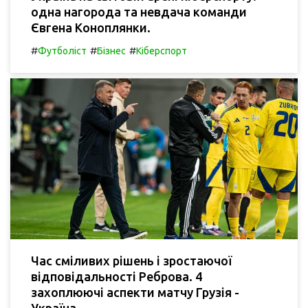
одна нагорода та невдача команди
Євгена Коноплянки.
#
#
#
Футболіст
Бізнес
Кіберспорт
Час сміливих рішень і зростаючої
відповідальності Реброва. 4
захоплюючі аспекти матчу Грузія -