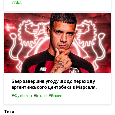
УЄФА
Баєр завершив угоду щодо переходу
аргентинського центрбека з Марселя.
#
#
#
Футболіст
Іспанія
Бізнес
Теги