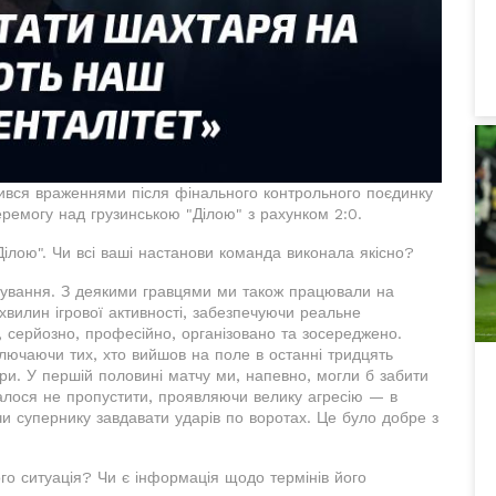
ився враженнями після фінального контрольного поєдинку
еремогу над грузинською "Ділою" з рахунком 2:0.
Ділою". Чи всі ваші настанови команда виконала якісно?
нування. З деякими гравцями ми також працювали на
хвилин ігрової активності, забезпечуючи реальне
, серйозно, професійно, організовано та зосереджено.
ключаючи тих, хто вийшов на поле в останні тридцять
ри. У першій половині матчу ми, напевно, могли б забити
далося не пропустити, проявляючи велику агресію — в
и супернику завдавати ударів по воротах. Це було добре з
го ситуація? Чи є інформація щодо термінів його