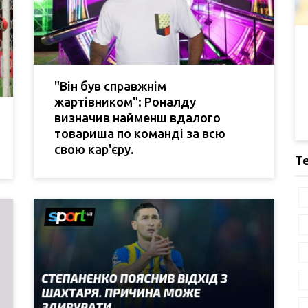
"Він був справжнім
жартівником": Роналду
визначив найменш вдалого
товариша по команді за всю
свою кар'єру.
Т