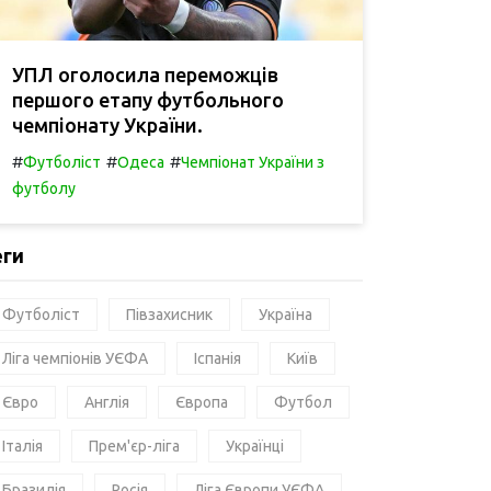
УПЛ оголосила переможців
першого етапу футбольного
чемпіонату України.
#
#
#
Футболіст
Одеса
Чемпіонат України з
футболу
еги
Футболіст
Півзахисник
Україна
Ліга чемпіонів УЄФА
Іспанія
Київ
Євро
Англія
Європа
Футбол
Італія
Прем'єр-ліга
Українці
Бразилія
Росія
Ліга Європи УЄФА