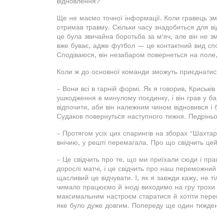
відновлення?
Ще не маємо точної інформації. Коли гравець зму
отримав травму. Скільки часу знадобиться для в
це була звичайна боротьба за м'яч, але він не зм
вже буває, адже футбол — це контактний вид спо
Сподіваюся, він незабаром повернеться на поле
Коли ж до основної команди зможуть приєднатися
- Вони всі в гарній формі. Як я говорив, Криські
ушкодження в минулому поєдинку, і він грав у б
відпочити, аби він належним чином відновився і б
Судаков повернуться наступного тижня. Педріньо
- Протягом усіх цих спарингів на зборах "Шахта
внічию, у решті перемагала. Про що свідчить це
- Це свідчить про те, що ми приїхали сюди і пр
дорослі матчі, і це свідчить про наш переможний
щасливий це відчувати. І, як я завжди кажу, не т
чимало працюємо й іноді виходимо на гру трохи 
максимальним настроєм старатися й хотіти перем
яке було дуже довгим. Попереду ще один тижден