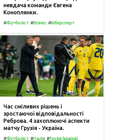
невдача команди Євгена
Коноплянки.
#
#
#
Футболіст
Бізнес
Кіберспорт
Час сміливих рішень і
зростаючої відповідальності
Реброва. 4 захоплюючі аспекти
матчу Грузія - Україна.
#
#
#
Футболіст
Італія
Грузія (країна)