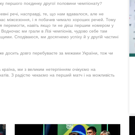
атку першого поєдинку другої половини чемпіонату?
евні речі, насправді, те, що нам вдавалося, але не
час міжсезоння, і я побачив чимало хороших речей. Тому
ся перемогти, навіть якщо ти не дієш першим номером у
. Водночас ми грали в Лізі чемпіонів, чудово себе там
щими. Сподіваюся, ми досягнемо успіху й у другій частині
вже досить довго перебуваєте за межами України, тож чи
а країна, ми з великим нетерпінням очікуємо на
атів. З радістю чекаємо на перший матч і на можливість