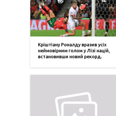
Кріштіану Роналду вразив усіх
неймовірним голом у Лізі націй,
встановивши новий рекорд.