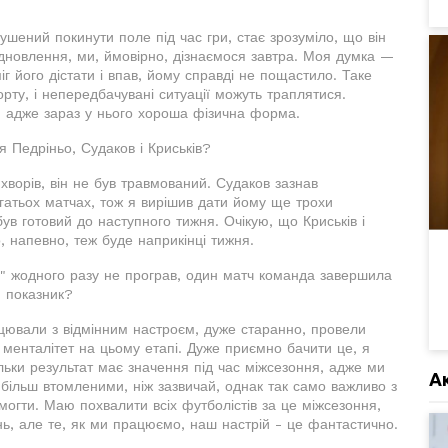
шений покинути поле під час гри, стає зрозуміло, що він
ідновлення, ми, ймовірно, дізнаємося завтра. Моя думка —
іг його дістати і впав, йому справді не пощастило. Таке
рту, і непередбачувані ситуації можуть траплятися.
, адже зараз у нього хороша фізична форма.
 Педріньо, Судаков і Криськів?
в хворів, він не був травмований. Судаков зазнав
агатьох матчах, тож я вирішив дати йому ще трохи
ув готовий до наступного тижня. Очікую, що Криськів і
, напевно, теж буде наприкінці тижня.
р" жодного разу не програв, один матч команда завершила
й показник?
ацювали з відмінним настроєм, дуже старанно, провели
 менталітет на цьому етапі. Дуже приємно бачити це, я
ільки результат має значення під час міжсезоння, адже ми
А
більш втомленими, ніж зазвичай, однак так само важливо з
огти. Маю похвалити всіх футболістів за це міжсезоння,
ь, але те, як ми працюємо, наш настрій - це фантастично.