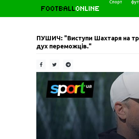
Спорт
фут
FOOTBALL
ONLINE
ПУШИЧ: "Виступи Шахтаря на тре
дух переможців."