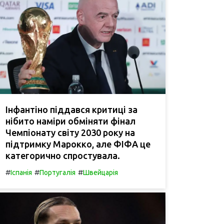
Інфантіно піддався критиці за
нібито наміри обміняти фінал
Чемпіонату світу 2030 року на
підтримку Марокко, але ФІФА це
категорично спростувала.
#
#
#
Іспанія
Португалія
Швейцарія