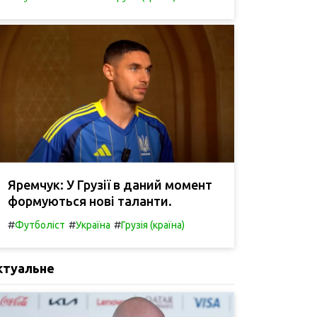
Яремчук: У Грузії в даний момент
формуються нові таланти.
#
#
#
Футболіст
Україна
Грузія (країна)
ктуальне