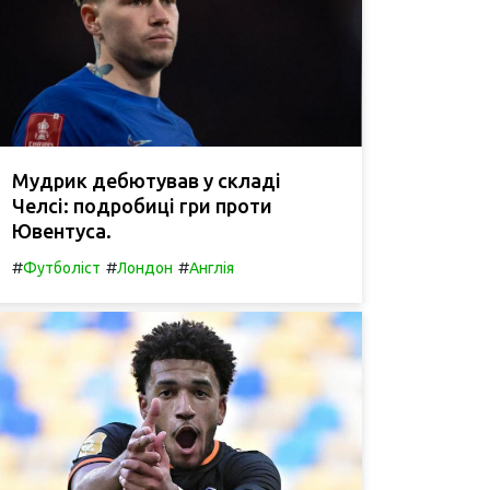
Мудрик дебютував у складі
Челсі: подробиці гри проти
Ювентуса.
#
#
#
Футболіст
Лондон
Англія