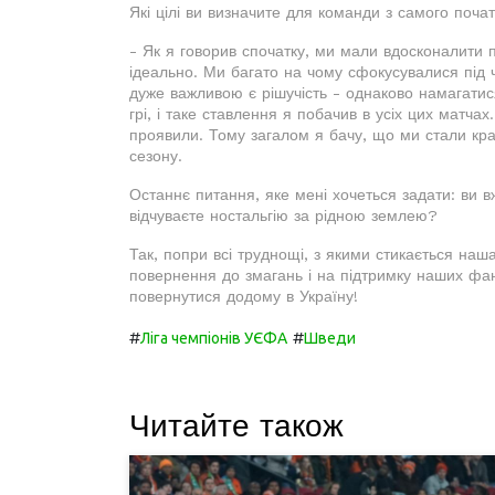
Які цілі ви визначите для команди з самого поч
- Як я говорив спочатку, ми мали вдосконалити п
ідеально. Ми багато на чому сфокусувалися під 
дуже важливою є рішучість - однаково намагати
грі, і таке ставлення я побачив в усіх цих матчах
проявили. Тому загалом я бачу, що ми стали кра
сезону.
Останнє питання, яке мені хочеться задати: ви 
відчуваєте ностальгію за рідною землею?
Так, попри всі труднощі, з якими стикається наш
повернення до змагань і на підтримку наших фан
повернутися додому в Україну!
#
#
Ліга чемпіонів УЄФА
Шведи
Читайте також