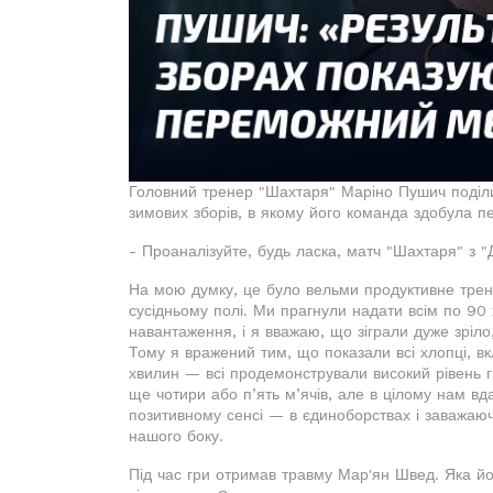
Головний тренер "Шахтаря" Маріно Пушич поділ
зимових зборів, в якому його команда здобула п
- Проаналізуйте, будь ласка, матч "Шахтаря" з "
На мою думку, це було вельми продуктивне тре
сусідньому полі. Ми прагнули надати всім по 90 
навантаження, і я вважаю, що зіграли дуже зріло
Тому я вражений тим, що показали всі хлопці, в
хвилин — всі продемонстрували високий рівень г
ще чотири або п’ять м’ячів, але в цілому нам в
позитивному сенсі — в єдиноборствах і заважаюч
нашого боку.
Під час гри отримав травму Мар'ян Швед. Яка йо