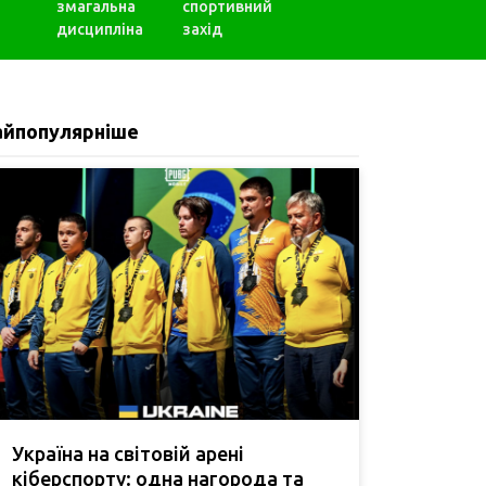
змагальна
спортивний
дисципліна
захід
айпопулярніше
Україна на світовій арені
кіберспорту: одна нагорода та