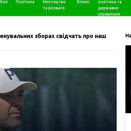
бол
Політика
Мистецтво
Бізнес
політика та
та розваги
державне
управління
нувальних зборах свідчать про наш
Н