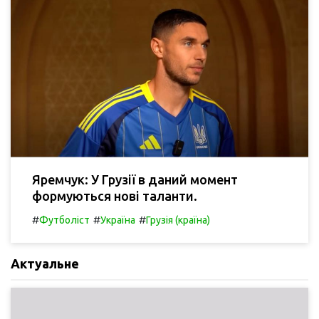
Яремчук: У Грузії в даний момент
формуються нові таланти.
#
#
#
Футболіст
Україна
Грузія (країна)
Актуальне