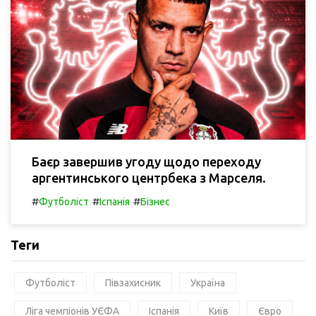
Баєр завершив угоду щодо переходу
аргентинського центрбека з Марселя.
#
#
#
Футболіст
Іспанія
Бізнес
Теги
Футболіст
Півзахисник
Україна
Ліга чемпіонів УЄФА
Іспанія
Київ
Євро