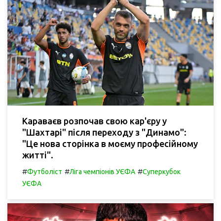
Караваєв розпочав свою кар'єру у
"Шахтарі" після переходу з "Динамо":
"Це нова сторінка в моєму професійному
житті".
#
#
#
Футболіст
Ліга чемпіонів УЄФА
Суперкубок
УЄФА