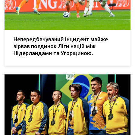
Непередбачуваний інцидент майже
зірвав поєдинок Ліги націй між
Нідерландами та Угорщиною.