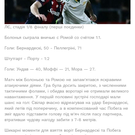
ЛЄ, стадія 1/8 фіналу (перші поєдинки)
Болонья сыграла вничью с Ромой со счётом 1:1.
Голи: Бернардескі, 50 - Пеллегріні, 71
Штутгарт - Порту - 1:2
Голи: Ундав — 40, Моффі — 21, Мора — 27.
Матч між Болоньєю та Ромою не запам'ятався яскравими
атакуючими діями. Гра була досить закритою, з численними
тактичними фолами, і обидва воротарі не отримали великого
навантаження. У першій половині зустрічі господарі мали
шанс на гол: Свілар вчасно відреагував на удар Бернардескі,
який летів під поперечину, а в компенсований час Побега не
зміг вдало підставити голову під м'яч після пасу партнера,
втративши чудову нагоду забити з 7-8 метрів.
Шикарні моменти для взяття воріт Бернардескі та Побега