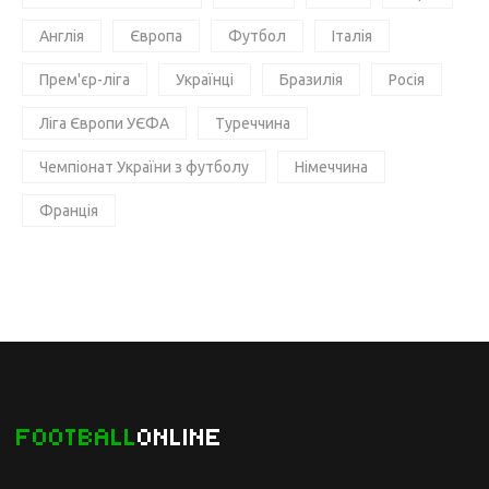
Англія
Європа
Футбол
Італія
Прем'єр-ліга
Українці
Бразилія
Росія
Ліга Європи УЄФА
Туреччина
Чемпіонат України з футболу
Німеччина
Франція
FOOTBALL
ONLINE