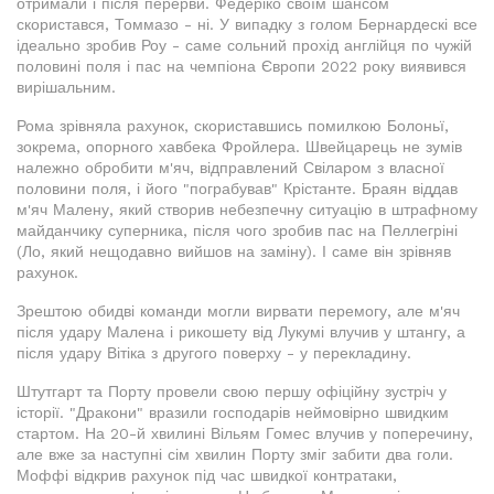
отримали і після перерви. Федеріко своїм шансом
скористався, Томмазо - ні. У випадку з голом Бернардескі все
ідеально зробив Роу - саме сольний прохід англійця по чужій
половині поля і пас на чемпіона Європи 2022 року виявився
вирішальним.
Рома зрівняла рахунок, скориставшись помилкою Болоньї,
зокрема, опорного хавбека Фройлера. Швейцарець не зумів
належно обробити м'яч, відправлений Свіларом з власної
половини поля, і його "пограбував" Крістанте. Браян віддав
м'яч Малену, який створив небезпечну ситуацію в штрафному
майданчику суперника, після чого зробив пас на Пеллегріні
(Ло, який нещодавно вийшов на заміну). І саме він зрівняв
рахунок.
Зрештою обидві команди могли вирвати перемогу, але м'яч
після удару Малена і рикошету від Лукумі влучив у штангу, а
після удару Вітіка з другого поверху - у перекладину.
Штутгарт та Порту провели свою першу офіційну зустріч у
історії. "Дракони" вразили господарів неймовірно швидким
стартом. На 20-й хвилині Вільям Гомес влучив у поперечину,
але вже за наступні сім хвилин Порту зміг забити два голи.
Моффі відкрив рахунок під час швидкої контратаки,