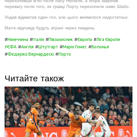
перехопивши м'яч після пасу Нюбеля, а Мора закріпив
перевагу після того, як гравці Порту перехопили навіс Шабо.
Ундав відквитав один гол, але цього виявилося недостатньо.
Матчі-відповіді будуть зіграні через тиждень.
#
#
#
#
#
Німеччина
Італія
Півзахисник
Європа
Ліга Європи
#
#
#
#
УЄФА
Англія
Штутгарт
Маріо Гомес
Болонья
#
#
Федеріко Бернардескі
Порто
Читайте також