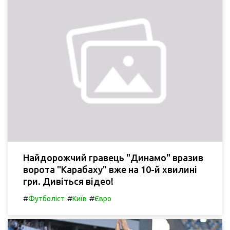
Найдорожчий гравець "Динамо" вразив
ворота "Карабаху" вже на 10-й хвилині
гри. Дивіться відео!
#
#
#
Футболіст
Київ
Євро