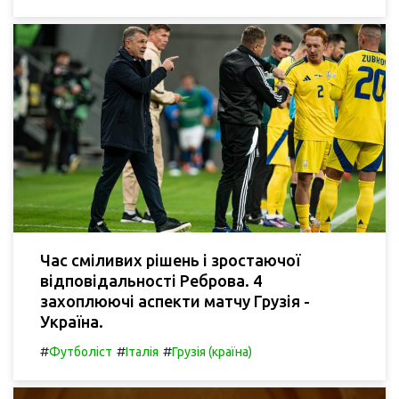
Час сміливих рішень і зростаючої
відповідальності Реброва. 4
захоплюючі аспекти матчу Грузія -
Україна.
#
#
#
Футболіст
Італія
Грузія (країна)