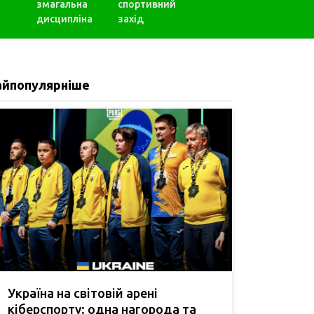
змагальна
спортивний
дисципліна
захід
айпопулярніше
Україна на світовій арені
кіберспорту: одна нагорода та