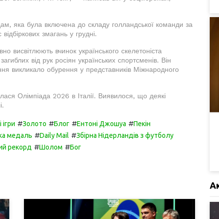
м, яка була включена до складу голландської команди за
 відбіркових змагань у грудні.
вно висвітлюють вчинок українського скелетоніста
агиблих від рук росіян українських спортсменів. Він
ення викликало обурення у представників Міжнародного
ася Олімпіада 2026 в Італії. Виявилося, що деякі
і.
#
#
#
#
 ігри
Золото
Блог
Ентоні Джошуа
Пекін
#
#
ка медаль
Daily Mail
Збірна Нідерландів з футболу
#
#
ий рекорд
Шолом
Бог
А