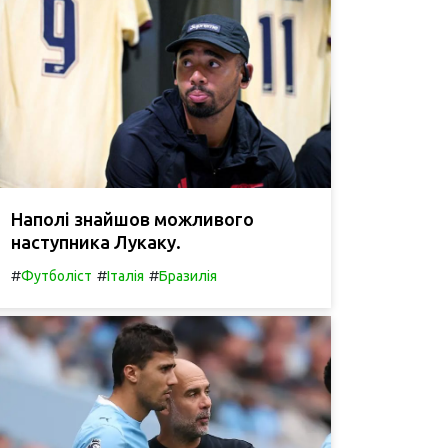
Наполі знайшов можливого
наступника Лукаку.
#
#
#
Футболіст
Італія
Бразилія