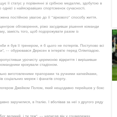
ує її статус у порівнянні зі срібною медаллю, здобутою в
ію однієї з найяскравіших спортсменок сучасності.
жена постійною увагою до її "зіркового" способу життя.
 центром обговорення, різко засудивши рішення команди
аку, замість того, щоб подорожувати разом із
кби я був її тренером, я б цього не потерпів. Поступово всі
ки", -- обурювався Дерксен в інтерв'ю перед Олімпіадою.
пропустивши урочисту церемонію відкриття і вирішивши
нокомандники крокували стадіоном.
ально виготовленими прапорами та ручними капкейками,
ів соціальних мереж і фанатів спорту.
блогером Джейком Полом, який нещодавно перейшов у бокс
вно заручилися, в Італію. І вболівав за неї з другого ряду
ог великий, і ти теж", -- написав він у соцмережах,