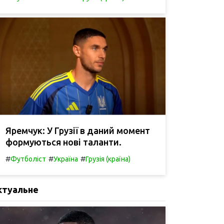
Яремчук: У Грузії в даний момент
формуються нові таланти.
#
#
#
Футболіст
Україна
Грузія (країна)
ктуальне