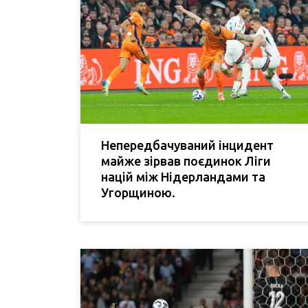
Непередбачуваний інцидент
майже зірвав поєдинок Ліги
націй між Нідерландами та
Угорщиною.