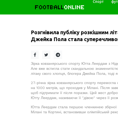
Спорт
фут
FOOTBALL
ONLINE
Розгнівила публіку розкішним лі
Джейка Пола стала суперечливою
Зірка ковзанярського спорту Ютта Леердам з Ніде
Але вже встигла стати скандальною знаменитістю
літаку свого хлопця, блогера Джейка Пола, тоді 
27-річна зірка ковзанярського спорту перемогла 
на 1000 метрів, що проходив у Мілані. Після за
щоб підтримати її після поразки. Цей жест добро
Ютту Леердам, називаючи її "дівою" через її розк
Ютта Леердам стала першою членкинею збірної Н
Мілані та Кортині, встановивши олімпійський рек