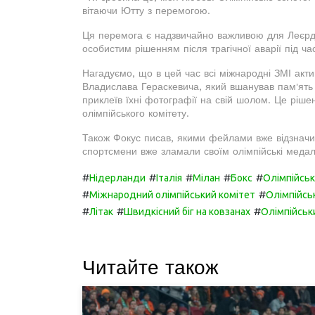
вітаючи Ютту з перемогою.
Ця перемога є надзвичайно важливою для Леєрда
особистим рішенням після трагічної аварії під час
Нагадуємо, що в цей час всі міжнародні ЗМІ акти
Владислава Гераскевича, який вшанував пам'ять з
приклеїв їхні фотографії на свій шолом. Це ріш
олімпійського комітету.
Також Фокус писав, якими фейлами вже відзначил
спортсмени вже зламали своїм олімпійські медал
#
#
#
#
#
Нідерланди
Італія
Мілан
Бокс
Олімпійські
#
#
Міжнародний олімпійський комітет
Олімпійсь
#
#
#
Літак
Швидкісний біг на ковзанах
Олімпійськ
Читайте також