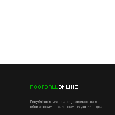
FOOTBALL
ONLINE
Републікація матеріалів дозволяється з
обов'язковим посиланням на даний портал.