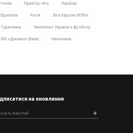
Італія
Прем'єр-ліга
Українці
Бразилія
Росія
Ліга Європи УЄФА
Туреччина
Чемпіонат України з футболу
ФК «Динамо» (Київ)
Німеччина
ідписатися на оновлення