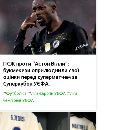
ПСЖ проти "Астон Вілли":
букмекери оприлюднили свої
оцінки перед суперматчем за
Суперкубок УЄФА.
#
#
#
Футболіст
Ліга Європи УЄФА
Ліга
чемпіонів УЄФА