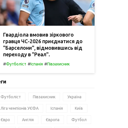
Гвардіола вмовив зіркового
гравця ЧС-2026 приєднатися до
"Барселони", відмовившись від
переходу в "Реал".
#
#
#
Футболіст
Іспанія
Півзахисник
еги
Футболіст
Півзахисник
Україна
Ліга чемпіонів УЄФА
Іспанія
Київ
Євро
Англія
Європа
Футбол