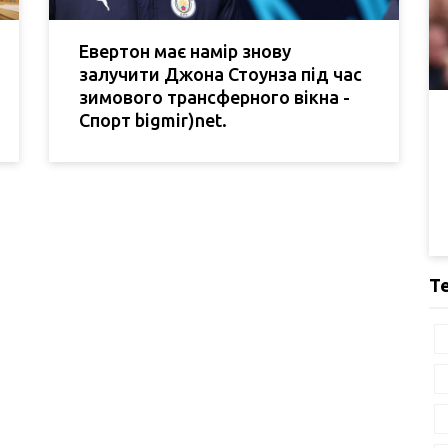
Евертон має намір знову
залучити Джона Стоунза під час
зимового трансферного вікна -
Спорт bigmir)net.
Т