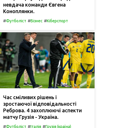
невдача команди Євгена
Коноплянки.
#
#
#
Футболіст
Бізнес
Кіберспорт
Час сміливих рішень і
зростаючої відповідальності
Реброва. 4 захоплюючі аспекти
матчу Грузія - Україна.
#
#
#
Футболіст
Італія
Грузія (країна)