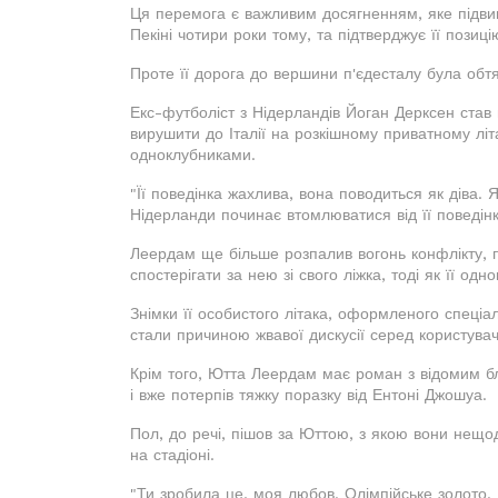
Ця перемога є важливим досягненням, яке підвищ
Пекіні чотири роки тому, та підтверджує її позиц
Проте її дорога до вершини п'єдесталу була обтя
Екс-футболіст з Нідерландів Йоган Дерксен став
вирушити до Італії на розкішному приватному літ
одноклубниками.
"Її поведінка жахлива, вона поводиться як діва. Я
Нідерланди починає втомлюватися від її поведін
Леердам ще більше розпалив вогонь конфлікту, 
спостерігати за нею зі свого ліжка, тоді як її од
Знімки її особистого літака, оформленого спеці
стали причиною жвавої дискусії серед користувач
Крім того, Ютта Леердам має роман з відомим 
і вже потерпів тяжку поразку від Ентоні Джошуа.
Пол, до речі, пішов за Юттою, з якою вони нещода
на стадіоні.
"Ти зробила це, моя любов. Олімпійське золото. Б