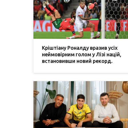
Кріштіану Роналду вразив усіх
неймовірним голом у Лізі націй,
встановивши новий рекорд.