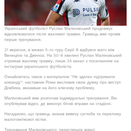
Український футболіст Руслан Маліновський продовжує
відновлюватися після жахливої травми. Гравець вже провів
перше тренування.
21 вересня, в межах 5-го туру Серії А відбувся матч між
Венецією та Дженоа. На 50-й хвилині Руслан Маліновський
отримав жахливу травму, пише 24 канал з посиланням на
інстаграм українського футболіста.
Ознайомтесь також з матеріалом "Не здатен підтримати
команду": наставник Роми висловив свою думку про виступ
Довбика, вказавши на його ключову проблему.
Маліновський вже розпочав індивідуальні тренування. Він
опублікував відео, де виконує бігові вправи на стадіоні.
Нагадаємо, що гравець зазнав вивиху суглоба та перелому
малогомілкової кістки.
Тренування Маліновського: перегляньте відео!