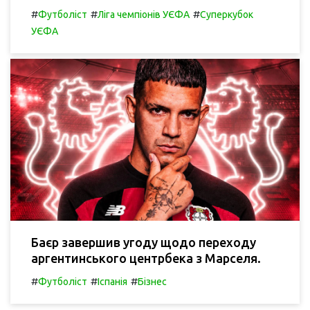
#
#
#
Футболіст
Ліга чемпіонів УЄФА
Суперкубок
УЄФА
Баєр завершив угоду щодо переходу
аргентинського центрбека з Марселя.
#
#
#
Футболіст
Іспанія
Бізнес