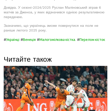
Довідка. У сезоні-2024/2025 Руслан Маліновський зіграв 6
матчів за Дженоа, у яких відзначився однією результативною
передачею.
Зазначимо, що українець зможе повернутися на поле не
раніше лютого 2025 року.
#
#
#
#
Українці
Венеція
Малогомілкова кістка.
Перелом кісток
Читайте також