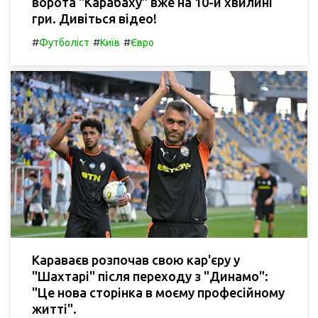
ворота "Карабаху" вже на 10-й хвилині
гри. Дивіться відео!
#
#
#
Футболіст
Київ
Євро
Караваєв розпочав свою кар'єру у
"Шахтарі" після переходу з "Динамо":
"Це нова сторінка в моєму професійному
житті".