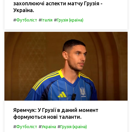
захоплюючі аспекти матчу Грузія -
Україна.
#
#
#
Футболіст
Італія
Грузія (країна)
Яремчук: У Грузії в даний момент
формуються нові таланти.
#
#
#
Футболіст
Україна
Грузія (країна)