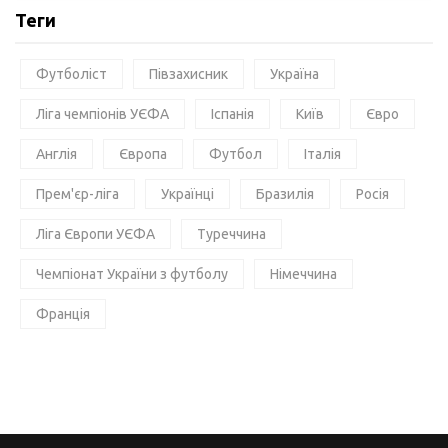
Теги
Футболіст
Півзахисник
Україна
Ліга чемпіонів УЄФА
Іспанія
Київ
Євро
Англія
Європа
Футбол
Італія
Прем'єр-ліга
Українці
Бразилія
Росія
Ліга Європи УЄФА
Туреччина
Чемпіонат України з футболу
Німеччина
Франція