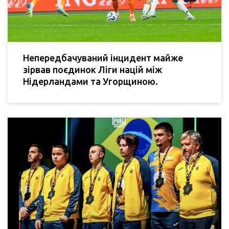
Непередбачуваний інцидент майже
зірвав поєдинок Ліги націй між
Нідерландами та Угорщиною.