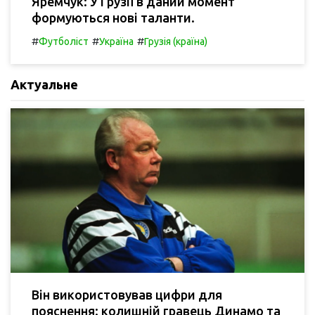
Яремчук: У Грузії в даний момент
формуються нові таланти.
#
#
#
Футболіст
Україна
Грузія (країна)
Актуальне
Він використовував цифри для
пояснення: колишній гравець Динамо та