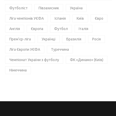
Футболіст
Півзахисник
Україна
Ліга чемпіонів УЄФА
Іспанія
Київ
Євро
Англія
Європа
Футбол
Італія
Прем'єр-ліга
Українці
Бразилія
Росія
Ліга Європи УЄФА
Туреччина
Чемпіонат України з футболу
ФК «Динамо» (Київ)
Німеччина