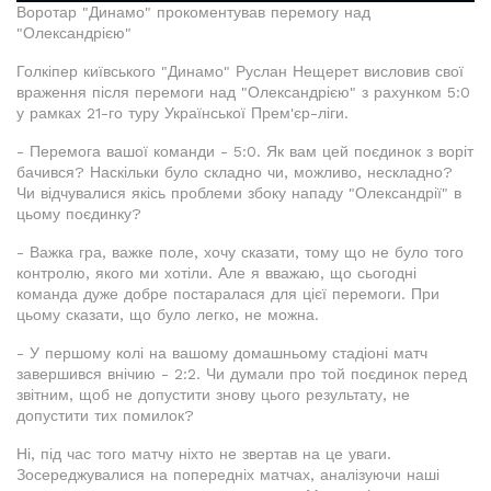
Воротар "Динамо" прокоментував перемогу над
"Олександрією"
Голкіпер київського "Динамо" Руслан Нещерет висловив свої
враження після перемоги над "Олександрією" з рахунком 5:0
у рамках 21-го туру Української Прем'єр-ліги.
- Перемога вашої команди - 5:0. Як вам цей поєдинок з воріт
бачився? Наскільки було складно чи, можливо, нескладно?
Чи відчувалися якісь проблеми збоку нападу "Олександрії" в
цьому поєдинку?
- Важка гра, важке поле, хочу сказати, тому що не було того
контролю, якого ми хотіли. Але я вважаю, що сьогодні
команда дуже добре постаралася для цієї перемоги. При
цьому сказати, що було легко, не можна.
- У першому колі на вашому домашньому стадіоні матч
завершився внічию - 2:2. Чи думали про той поєдинок перед
звітним, щоб не допустити знову цього результату, не
допустити тих помилок?
Ні, під час того матчу ніхто не звертав на це уваги.
Зосереджувалися на попередніх матчах, аналізуючи наші