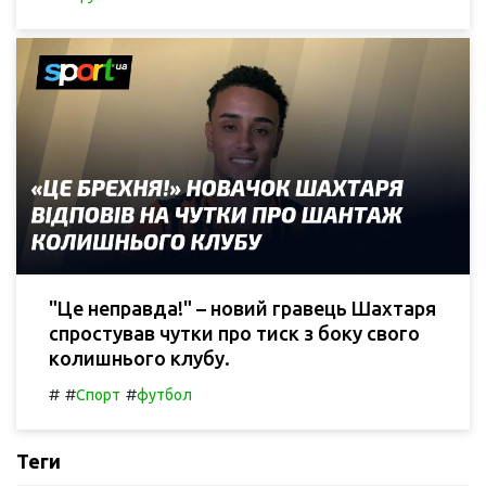
"Це неправда!" – новий гравець Шахтаря
спростував чутки про тиск з боку свого
колишнього клубу.
#
#
#
Спорт
футбол
Теги