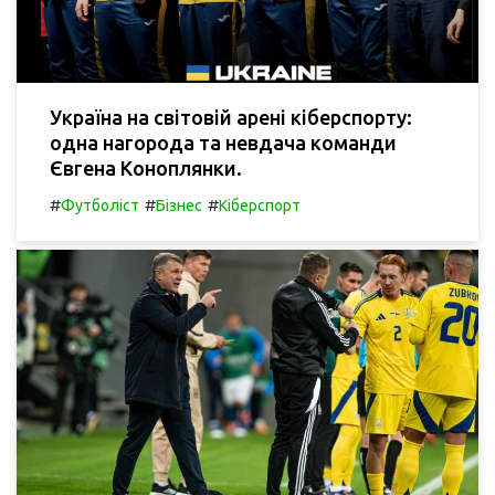
Україна на світовій арені кіберспорту:
одна нагорода та невдача команди
Євгена Коноплянки.
#
#
#
Футболіст
Бізнес
Кіберспорт