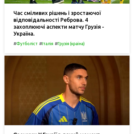
Час сміливих рішень і зростаючої
відповідальності Реброва. 4
захоплюючі аспекти матчу Грузія -
Україна.
#
#
#
Футболіст
Італія
Грузія (країна)