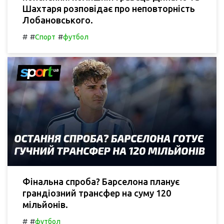
Шахтаря розповідає про неповторність
Лобановського.
#
#
#
Спорт
футбол
Фінальна спроба? Барселона планує
грандіозний трансфер на суму 120
мільйонів.
#
#
футбол