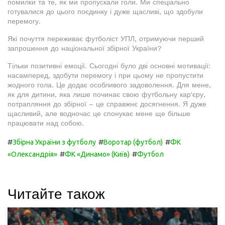
помилки та те, як ми пропускали голи. Ми спеціально
готувалися до цього поєдинку і дуже щасливі, що здобули
перемогу.
Які почуття переживає футболіст УПЛ, отримуючи перший
запрошення до національної збірної України?
Тільки позитивні емоції. Сьогодні було дві основні мотивації:
насамперед, здобути перемогу і при цьому не пропустити
жодного гола. Це додає особливого задоволення. Для мене,
як для дитини, яка лише починає свою футбольну кар'єру,
потрапляння до збірної – це справжнє досягнення. Я дуже
щасливий, але водночас це спонукає мене ще більше
працювати над собою.
#
#
#
Збірна України з футболу
Воротар (футбол)
ФК
#
#
«Олександрія»
ФК «Динамо» (Київ)
Футбол
Читайте також