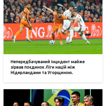
Непередбачуваний інцидент майже
зірвав поєдинок Ліги націй між
Нідерландами та Угорщиною.