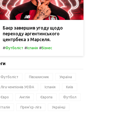
Баєр завершив угоду щодо
переходу аргентинського
центрбека з Марселя.
#
#
#
Футболіст
Іспанія
Бізнес
еги
Футболіст
Півзахисник
Україна
Ліга чемпіонів УЄФА
Іспанія
Київ
Євро
Англія
Європа
Футбол
Італія
Прем'єр-ліга
Українці