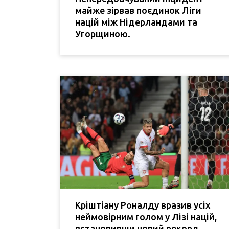
майже зірвав поєдинок Ліги
націй між Нідерландами та
Угорщиною.
Кріштіану Роналду вразив усіх
неймовірним голом у Лізі націй,
встановивши новий рекорд.