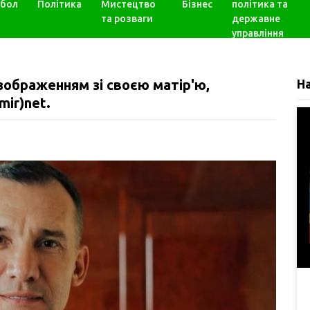
бол
Політика
Мистецтво
Бізнес
політика та
та розваги
державне
управління
зображенням зі своєю матір'ю,
Н
ir)net.