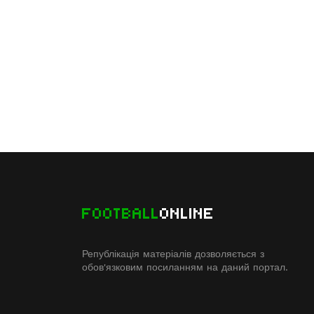
FOOTBALL
ONLINE
Републікація матеріалів дозволяється з
обов'язковим посиланням на даний портал.