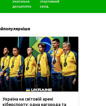
змагальна
спортивний
дисципліна
захід
айпопулярніше
Україна на світовій арені
кіберспорту: одна нагорода та