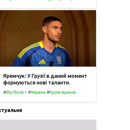
Яремчук: У Грузії в даний момент
формуються нові таланти.
#
#
#
Футболіст
Україна
Грузія (країна)
ктуальне