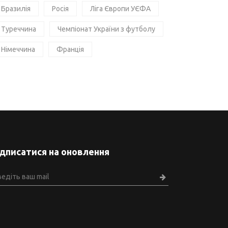
Бразилія
Росія
Ліга Європи УЄФА
Туреччина
Чемпіонат України з футболу
Німеччина
Франція
ідписатися на оновлення