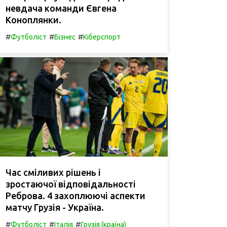
невдача команди Євгена
Коноплянки.
#
#
#
Футболіст
Бізнес
Кіберспорт
Час сміливих рішень і
зростаючої відповідальності
Реброва. 4 захоплюючі аспекти
матчу Грузія - Україна.
#
#
#
Футболіст
Італія
Грузія (країна)