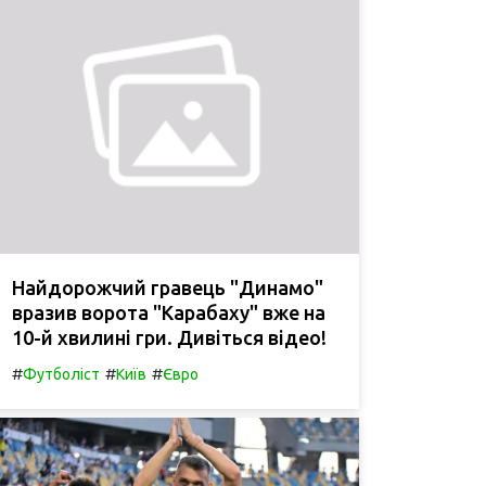
Найдорожчий гравець "Динамо"
вразив ворота "Карабаху" вже на
10-й хвилині гри. Дивіться відео!
#
#
#
Футболіст
Київ
Євро