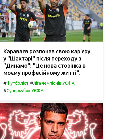
Караваєв розпочав свою кар'єру
у "Шахтарі" після переходу з
"Динамо": "Це нова сторінка в
моєму професійному житті".
#
#
Футболіст
Ліга чемпіонів УЄФА
#
Суперкубок УЄФА