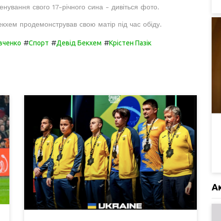
енування свого 17-річного сина - дивіться фото.
екхем продемонстрував свою матір під час обіду.
#
#
#
вченко
Спорт
Девід Бекхем
Крістен Пазік
А