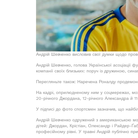
Андрій Шевченко висловив свої думки щодо пров
Андрій Шевченко, голова Української асоціації ф
компанії своїх близьких: поруч із дружиною, си
Перегляньте також: Наречена Роналду продемонс
На кадрі, оприлюдненому ним у соцмережах, можна
20-річного Джордана, 12-річного Александра й 11
У підписі до фото спортсмен зазначив, що найбі
Андрій Шевченко одружений з американською мод
дітей: Джордан, Крістіан, Олександр і Райдер-Ґа
професійному рівні. У травні Андрій публічно пр