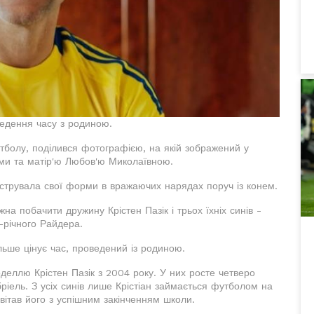
едення часу з родиною.
утболу, поділився фотографією, на якій зображений у
нами та матір'ю Любов'ю Миколаївною.
трувала свої форми в вражаючих нарядах поруч із конем.
 побачити дружину Крістен Пазік і трьох їхніх синів -
-річного Райдера.
льше цінує час, проведений із родиною.
еллю Крістен Пазік з 2004 року. У них росте четверо
бріель. З усіх синів лише Крістіан займається футболом на
ивітав його з успішним закінченням школи.