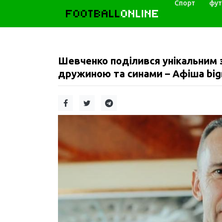
Спорт
фут
FOOTBALL
ONLINE
Шевченко поділився унікальним 
дружиною та синами – Афіша bigm