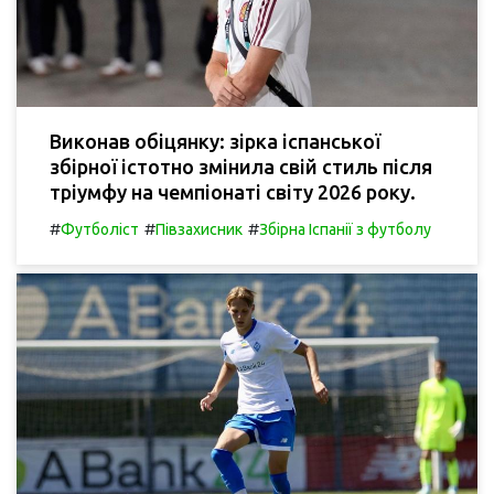
Виконав обіцянку: зірка іспанської
збірної істотно змінила свій стиль після
тріумфу на чемпіонаті світу 2026 року.
#
#
#
Футболіст
Півзахисник
Збірна Іспанії з футболу