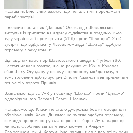
Наставник Біло-синіх вважає, що пенальті міг переламати
перебіг зустрічі
Головний наставник "Динамо" Олександр Шовковський
виступив із критикою на адресу суддівства в поєдинку 11-го
туру української прем'єр-ліги (УПЛ) проти "Шахтаря". У цій
зустрічі, що відбулася у Львові, команда "Шахтар" здобула
перемогу з рахунком 3:1.
Відповідний коментар Шовковського наводить Футбол 360.
Наставник киян вважає, що за рахунку 2:1 Юхим Конопля
збив Шолу Огундану у своєму штрафному майданчику, а
тому головний арбітр зустрічі Віталій Романов мав призначати
пенальті у ворота Гірників.
Зазначимо, що за VAR у поєдинку "Шахтар" проти "Динамо"
відповідали Ігор Пасхал і Семен Шлончак.
Нагадаємо, що Класичне стало джерелом безлічі емоцій для
вболівальників. Хоча "Динамо" не змогло здобути перемогу,
команда продемонструвала справжню боротьбу та характер
на полі. Особливо запам'ятався момент з Андрієм
Ярмоленком, який, безсумнівно, залишиться в пам'яті як один