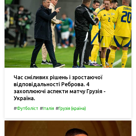
Час сміливих рішень і зростаючої
відповідальності Реброва. 4
захоплюючі аспекти матчу Грузія -
Україна.
#
#
#
Футболіст
Італія
Грузія (країна)