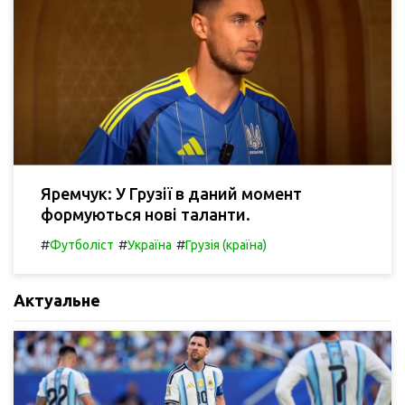
Яремчук: У Грузії в даний момент
формуються нові таланти.
#
#
#
Футболіст
Україна
Грузія (країна)
Актуальне