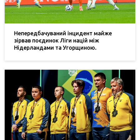
Непередбачуваний інцидент майже
зірвав поєдинок Ліги націй між
Нідерландами та Угорщиною.