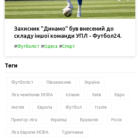
Захисник "Динамо" був внесений до
складу іншої команди УПЛ - Футбол24.
#
#
#
Футболіст
Одеса
Спорт
Теги
Футболіст
Півзахисник
Україна
Ліга чемпіонів УЄФА
Іспанія
Київ
Євро
Англія
Європа
Футбол
Італія
Прем'єр-ліга
Українці
Бразилія
Росія
Ліга Європи УЄФА
Туреччина