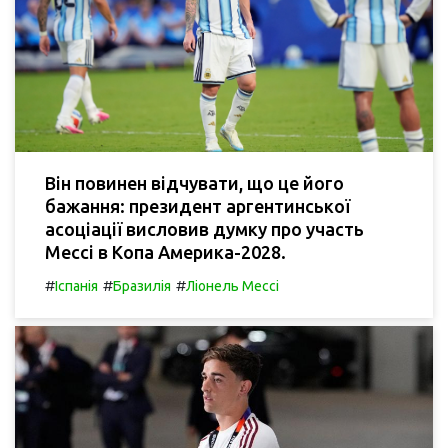
Він повинен відчувати, що це його
бажання: президент аргентинської
асоціації висловив думку про участь
Мессі в Копа Америка-2028.
#
#
#
Іспанія
Бразилія
Ліонель Мессі