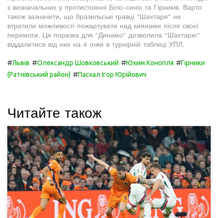
з визначальних у протистоянні Біло-синіх та Гірників. Варто
також зазначити, що бразильські гравці "Шахтаря" не
втратили можливості пожартувати над киянами після своєї
перемоги. Ця поразка для "Динамо" дозволила "Шахтарю"
віддалитися від них на 4 очки в турнірній таблиці УПЛ.
#
#
#
#
Львів
Олександр Шовковський
Юхим Конопля
Гірники
#
(Ратнівський район)
Пасхал Ігор Юрійович
Читайте також