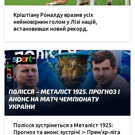
Кріштіану Роналду вразив усіх
неймовірним голом у Лізі націй,
встановивши новий рекорд.
Полісся зустрінеться з Металіст 1925:
Прогноз та анонс зустрічі ≻ Прем'єр-ліга