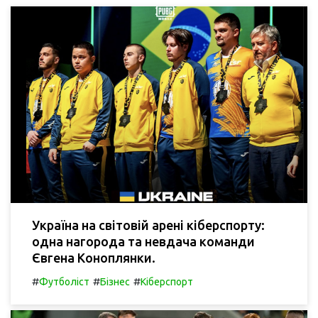
Україна на світовій арені кіберспорту:
одна нагорода та невдача команди
Євгена Коноплянки.
#
#
#
Футболіст
Бізнес
Кіберспорт