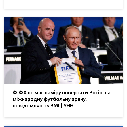
ФІФА не має наміру повертати Росію на
міжнародну футбольну арену,
повідомляють ЗМІ | УНН