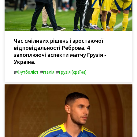
Час сміливих рішень і зростаючої
відповідальності Реброва. 4
захоплюючі аспекти матчу Грузія -
Україна.
#
#
#
Футболіст
Італія
Грузія (країна)