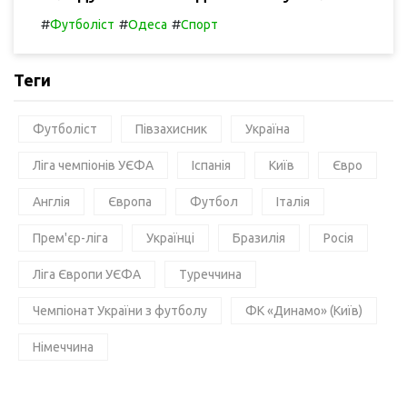
#
#
#
Футболіст
Одеса
Спорт
Теги
Футболіст
Півзахисник
Україна
Ліга чемпіонів УЄФА
Іспанія
Київ
Євро
Англія
Європа
Футбол
Італія
Прем'єр-ліга
Українці
Бразилія
Росія
Ліга Європи УЄФА
Туреччина
Чемпіонат України з футболу
ФК «Динамо» (Київ)
Німеччина