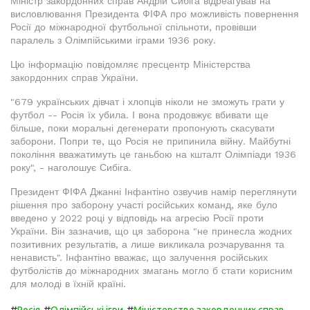
Міністр закордонних справ Андрій Сибіга відреагував на
висловлювання Президента ФІФА про можливість повернення
Росії до міжнародної футбольної спільноти, провівши
паралель з Олімпійськими іграми 1936 року.
Цю інформацію повідомляє пресцентр Міністерства
закордонних справ України.
"679 українських дівчат і хлопців ніколи не зможуть грати у
футбол -- Росія їх убила. І вона продовжує вбивати ще
більше, поки моральні дегенерати пропонують скасувати
заборони. Попри те, що Росія не припинила війну. Майбутні
покоління вважатимуть це ганьбою на кшталт Олімпіади 1936
року", - наголошує Сибіга.
Президент ФІФА Джанні Інфантіно озвучив намір переглянути
рішення про заборону участі російських команд, яке було
введено у 2022 році у відповідь на агресію Росії проти
України. Він зазначив, що ця заборона "не принесла жодних
позитивних результатів, а лише викликала розчарування та
ненависть". Інфантіно вважає, що залучення російських
футболістів до міжнародних змагань могло б стати корисним
для молоді в їхній країні.
#
#
#