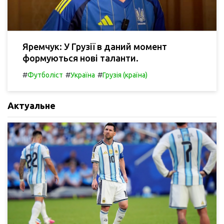
Яремчук: У Грузії в даний момент
формуються нові таланти.
#
#
#
Футболіст
Україна
Грузія (країна)
Актуальне