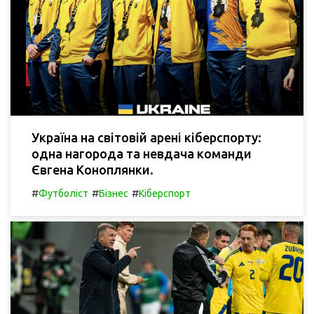
Україна на світовій арені кіберспорту:
одна нагорода та невдача команди
Євгена Коноплянки.
#
#
#
Футболіст
Бізнес
Кіберспорт