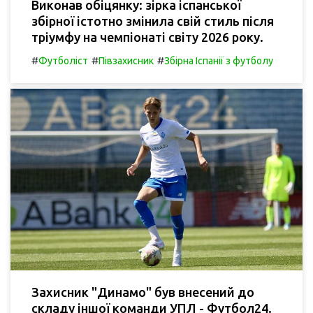
Виконав обіцянку: зірка іспанської
збірної істотно змінила свій стиль після
тріумфу на чемпіонаті світу 2026 року.
#
#
#
Футболіст
Півзахисник
Збірна Іспанії з футболу
Захисник "Динамо" був внесений до
складу іншої команди УПЛ - Футбол24.