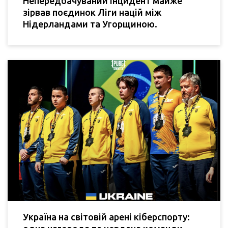
Непередбачуваний інцидент майже
зірвав поєдинок Ліги націй між
Нідерландами та Угорщиною.
Україна на світовій арені кіберспорту: