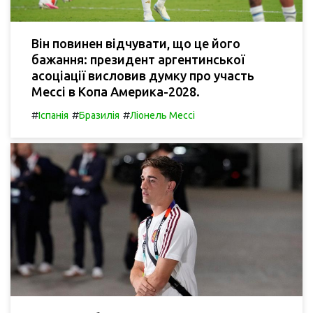
Він повинен відчувати, що це його
бажання: президент аргентинської
асоціації висловив думку про участь
Мессі в Копа Америка-2028.
#
#
#
Іспанія
Бразилія
Ліонель Мессі