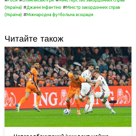
Росія
Олімпійські ігри
Міністерство закордонних справ
#
#
(Україна)
Джанні Інфантіно
Міністр закордонних справ
#
(Україна)
Міжнародна футбольна асоціація
Читайте також