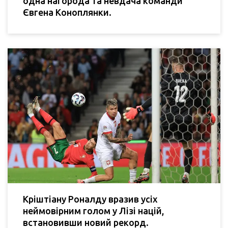
одна нагорода та невдача команди
Євгена Коноплянки.
Кріштіану Роналду вразив усіх
неймовірним голом у Лізі націй,
встановивши новий рекорд.