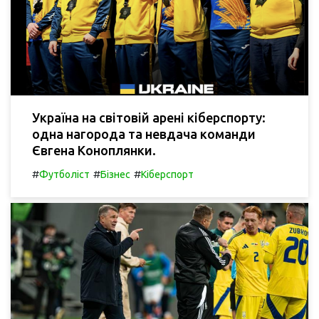
Україна на світовій арені кіберспорту:
одна нагорода та невдача команди
Євгена Коноплянки.
#
#
#
Футболіст
Бізнес
Кіберспорт