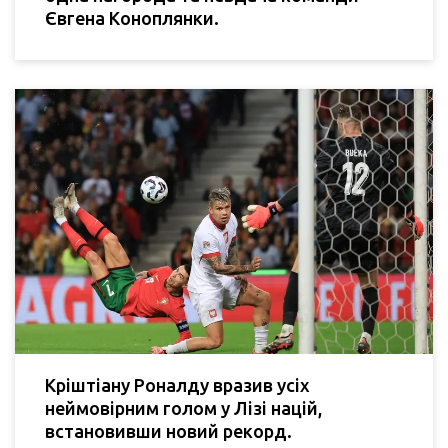
Євгена Коноплянки.
Кріштіану Роналду вразив усіх
неймовірним голом у Лізі націй,
встановивши новий рекорд.