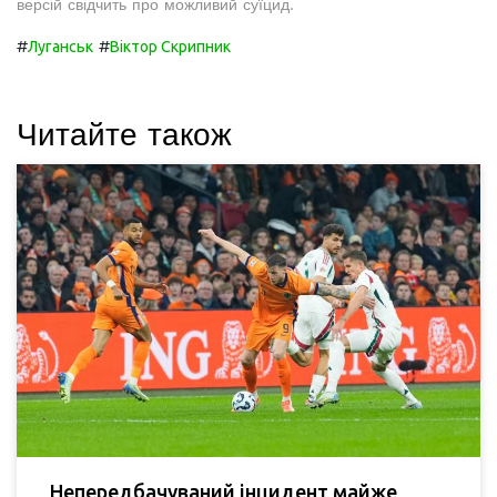
версій свідчить про можливий суїцид.
#
#
Луганськ
Віктор Скрипник
Читайте також
Непередбачуваний інцидент майже