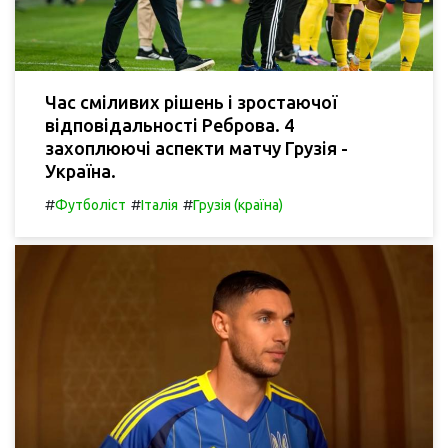
Час сміливих рішень і зростаючої
відповідальності Реброва. 4
захоплюючі аспекти матчу Грузія -
Україна.
#
#
#
Футболіст
Італія
Грузія (країна)