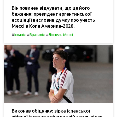
Він повинен відчувати, що це його
бажання: президент аргентинської
асоціації висловив думку про участь
Мессі в Копа Америка-2028.
#
#
#
Іспанія
Бразилія
Ліонель Мессі
Виконав обіцянку: зірка іспанської
збірної істотно змінила свій стиль після