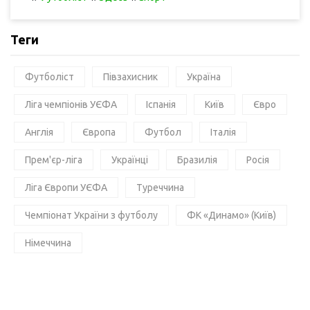
Теги
Футболіст
Півзахисник
Україна
Ліга чемпіонів УЄФА
Іспанія
Київ
Євро
Англія
Європа
Футбол
Італія
Прем'єр-ліга
Українці
Бразилія
Росія
Ліга Європи УЄФА
Туреччина
Чемпіонат України з футболу
ФК «Динамо» (Київ)
Німеччина