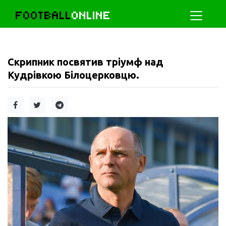
FOOTBALL
ONLINE
Скрипник посвятив тріумф над
Кудрівкою Білоцерковцю.