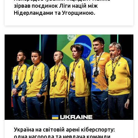
зірвав поєдинок Ліги націй між
Нідерландами та Угорщиною.
Україна на світовій арені кіберспорту:
одна нагорода та невдача команди