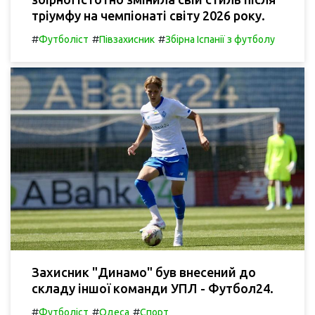
тріумфу на чемпіонаті світу 2026 року.
#
#
#
Футболіст
Півзахисник
Збірна Іспанії з футболу
Захисник "Динамо" був внесений до
складу іншої команди УПЛ - Футбол24.
#
#
#
Футболіст
Одеса
Спорт