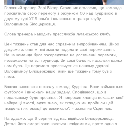
Головний тренер Зорі Віктор Скрипник оголосив, що команда
присвятила свою перемогу з рахунком 1:0 над Кудрівкою в
другому турі УПЛ пам'яті колишнього гравця клубу
Володимира Білоцерковця.
Слова тренера наводить пресслужба луганського клубу.
Цей тиждень став для нас справжнім випробуванням. Щиро
дякуємо хлопцям, які змогли подолати свої переживання.
Наша команда була зосереджена на досягненні перемоги,
незважаючи на всі труднощі. Ви самі бачили, наскільки важко
нам було. Ця перемога присвячується нашому другові
Володимиру Білоцерковцю, який ще тиждень тому був з
нами.
Бажаю висловити похвалу команді Кудрівка. Вони займаються
футболом і виконали нашу задачу. Сподіваюся, що в
подальшому буде простіше. Я попросив хлопців показати свої
найкращі якості, адже знаю, як складно ми пройшли цей
тиждень і які емоції це викликало", - зазначив Скрипник.
Нагадаємо, що 6 серпня від нас відійшов Білоцерковець.
Деталі його смерті залишаються невідомими, проте одна з