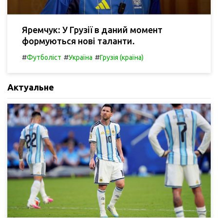
Яремчук: У Грузії в даний момент
формуються нові таланти.
#
#
#
Футболіст
Україна
Грузія (країна)
Актуальне