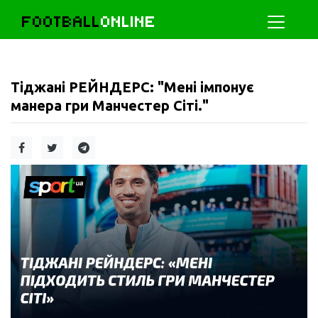
FOOTBALL
ONLINE
Тіджані РЕЙНДЕРС: "Мені імпонує
манера гри Манчестер Сіті."