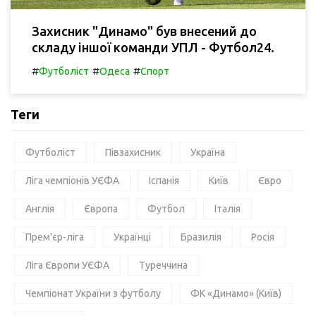
Захисник "Динамо" був внесений до
складу іншої команди УПЛ - Футбол24.
#
#
#
Футболіст
Одеса
Спорт
Теги
Футболіст
Півзахисник
Україна
Ліга чемпіонів УЄФА
Іспанія
Київ
Євро
Англія
Європа
Футбол
Італія
Прем'єр-ліга
Українці
Бразилія
Росія
Ліга Європи УЄФА
Туреччина
Чемпіонат України з футболу
ФК «Динамо» (Київ)