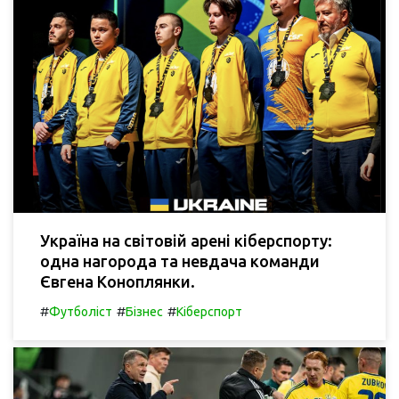
Україна на світовій арені кіберспорту:
одна нагорода та невдача команди
Євгена Коноплянки.
#
#
#
Футболіст
Бізнес
Кіберспорт