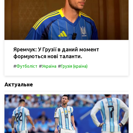
Яремчук: У Грузії в даний момент
формуються нові таланти.
#
#
#
Футболіст
Україна
Грузія (країна)
Актуальне