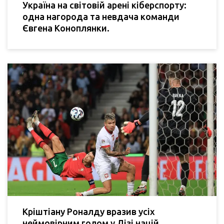
Україна на світовій арені кіберспорту:
одна нагорода та невдача команди
Євгена Коноплянки.
Кріштіану Роналду вразив усіх
неймовірним голом у Лізі націй,