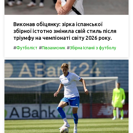
Виконав обіцянку: зірка іспанської
збірної істотно змінила свій стиль після
тріумфу на чемпіонаті світу 2026 року.
#
#
#
Футболіст
Півзахисник
Збірна Іспанії з футболу