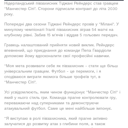
Нідерландський півзахисник Тіджані Рейндерс став гравцем
"Манчестер Сіті". Сторони підписали контракт до літа 2030
року.
Попередні два сезони Тіджані Рейндерс провів у "Мілані". У
минулому чемпіонаті Італії півзахисник зіграв 54 матчі на
клубному рівні. Забив 15 м'ячів і віддав 5 гольових передач.
Гравець налаштований прийняти новий виклик. Рейндерс
впевнений, що приєднання до команди Пепа Гвардіоли
допоможе йому вдосконалити свої професійні навички.
"Моя мета розвивати себе як півзахисник - стати ще більш
універсальним гравцем. Футбол - це перемоги, і я
сподіваюся виграти якомога більше трофеїв тут, в
"Манчестер Сіті".
Усі усвідомлюють, яким чином функціонує "Манчестер Сіті" і
який у нього стиль гри. Команда прагне контролювати гру,
переважаючи над суперниками та демонструючи
атакувальний футбол. Саме це мені найбільше імпонує.
"Я виступаю в ролі півзахисника, який прагне активно
залучатися до розвитку атак з глибини поля, а також