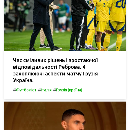
Час сміливих рішень і зростаючої
відповідальності Реброва. 4
захоплюючі аспекти матчу Грузія -
Україна.
#
#
#
Футболіст
Італія
Грузія (країна)