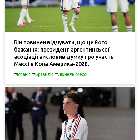
Він повинен відчувати, що це його
бажання: президент аргентинської
асоціації висловив думку про участь
Мессі в Копа Америка-2028.
#
#
#
Іспанія
Бразилія
Ліонель Мессі