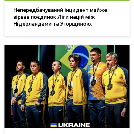
Непередбачуваний інцидент майже
зірвав поєдинок Ліги націй між
Нідерландами та Угорщиною.