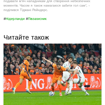
подавати м'яч нападникам для створення небезпечних
моментів. Часом я також намагаюся забити гол сам", -
поділився Тіджані Рейндерс.
#
#
Нідерланди
Півзахисник
Читайте також