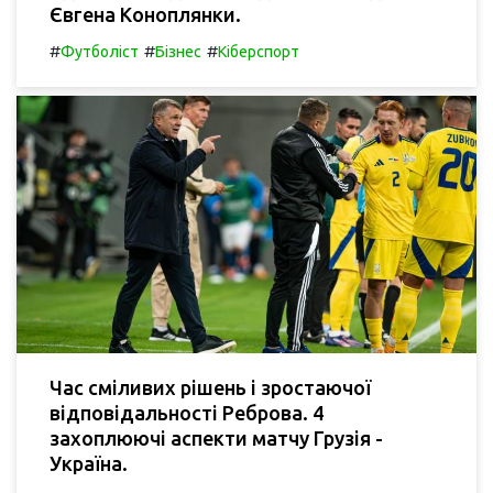
Євгена Коноплянки.
#
#
#
Футболіст
Бізнес
Кіберспорт
Час сміливих рішень і зростаючої
відповідальності Реброва. 4
захоплюючі аспекти матчу Грузія -
Україна.