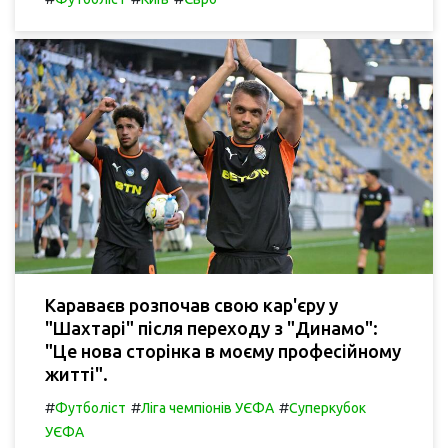
Караваєв розпочав свою кар'єру у
"Шахтарі" після переходу з "Динамо":
"Це нова сторінка в моєму професійному
житті".
#
#
#
Футболіст
Ліга чемпіонів УЄФА
Суперкубок
УЄФА