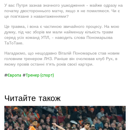
У вас Путря зазнав значного ушкодження - майже одразу на
початку двостороннього матчу, якщо я не помиляюся. Чи є
це пов'язане з навантаженнями?
Це травма, і вона є частиною звичайного процесу. На мою
думку, під час зборів ми мали найменшу кількість травм
серед усіх команд УПЛ, - наводить слова Пономарьова
ТаТоТаке.
Нагадаємо, що нещодавно Віталій Пономарьов став новим
головним тренером ЛНЗ. Раніше він очолював клуб Рух, в
якому провів останні п'ять років своєї кар'єри.
#
#
Європа
Тренер (спорт)
Читайте також