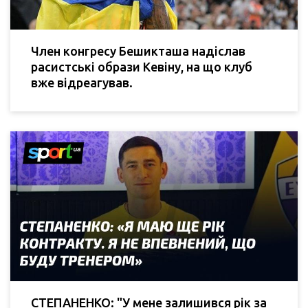
Член конгресу Бешикташа надіслав
расистські образи Кевіну, на що клуб
вже відреагував.
СТЕПАНЕНКО: "У мене залишився рік за