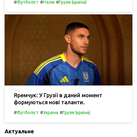
#
#
#
Футболіст
Італія
Грузія (країна)
Яремчук: У Грузії в даний момент
формуються нові таланти.
#
#
#
Футболіст
Україна
Грузія (країна)
Актуальне