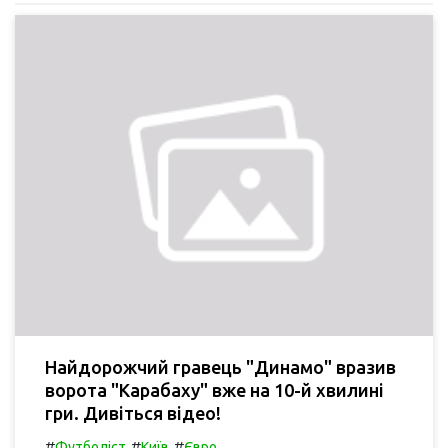
Найдорожчий гравець "Динамо" вразив
ворота "Карабаху" вже на 10-й хвилині
гри. Дивіться відео!
#
#
#
Футболіст
Київ
Євро