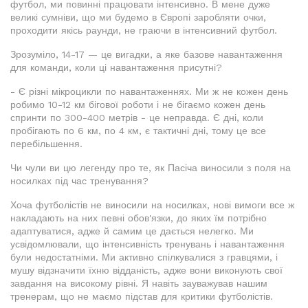
футбол, ми повинні працювати інтенсивно. В мене дуже
великі сумніви, що ми будемо в Європі заробляти очки,
проходити якісь раунди, не граючи в інтенсивний футбол.
Зрозуміло, 14-17 — це вигадки, а яке базове навантаження
для команди, коли ці навантаження присутні?
- Є різні мікроцикли по навантаженнях. Ми ж не кожен день
робимо 10-12 км бігової роботи і не бігаємо кожен день
спринти по 300-400 метрів - це неправда. Є дні, коли
пробігають по 6 км, по 4 км, є тактичні дні, тому це все
перебільшення.
Чи чули ви цю легенду про те, як Пасіча виносили з поля на
носилках під час тренування?
Хоча футболістів не виносили на носилках, нові вимоги все ж
накладають на них певні обов'язки, до яких їм потрібно
адаптуватися, адже й самим це дається нелегко. Ми
усвідомлювали, що інтенсивність тренувань і навантаження
були недостатніми. Ми активно спілкувалися з гравцями, і
мушу відзначити їхню відданість, адже вони виконують свої
завдання на високому рівні. Я навіть зауважував нашим
тренерам, що не маємо підстав для критики футболістів.