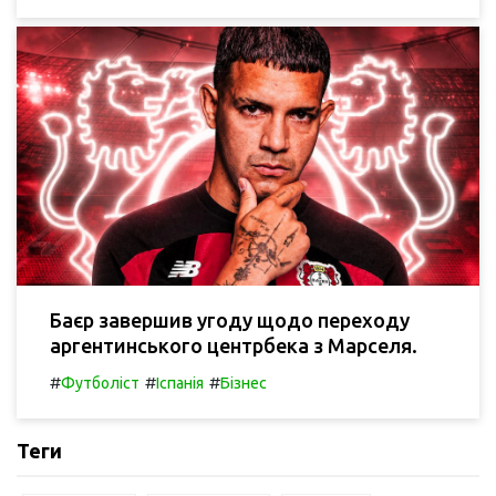
Баєр завершив угоду щодо переходу
аргентинського центрбека з Марселя.
#
#
#
Футболіст
Іспанія
Бізнес
Теги