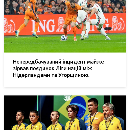
Непередбачуваний інцидент майже
зірвав поєдинок Ліги націй між
Нідерландами та Угорщиною.