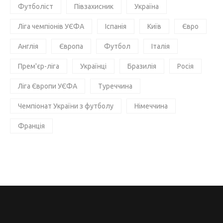
Футболіст
Півзахисник
Україна
Ліга чемпіонів УЄФА
Іспанія
Київ
Євро
Англія
Європа
Футбол
Італія
Прем'єр-ліга
Українці
Бразилія
Росія
Ліга Європи УЄФА
Туреччина
Чемпіонат України з футболу
Німеччина
Франція