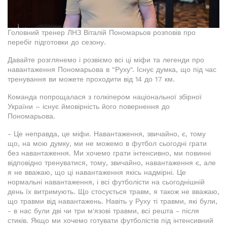
Головний тренер ЛНЗ Віталій Пономарьов розповів про
перебіг підготовки до сезону.
Давайте розглянемо і розвіємо всі ці міфи та легенди про
навантаження Пономарьова в "Руху". Існує думка, що під час
тренування ви можете проходити від 14 до 17 км.
Команда попрощалася з голкіпером національної збірної
України – існує ймовірність його повернення до
Пономарьова.
- Це неправда, це міфи. Навантаження, звичайно, є, тому
що, на мою думку, ми не можемо в футбол сьогодні грати
без навантаження. Ми хочемо грати інтенсивно, ми повинні
відповідно тренуватися, тому, звичайно, навантаження є, але
я не вважаю, що ці навантаження якісь надмірні. Це
нормальні навантаження, і всі футболісти на сьогоднішній
день їх витримують. Що стосується травм, я також не вважаю,
що травми від навантажень. Навіть у Руху ті травми, які були,
- в нас були дві чи три м'язові травми, всі решта - після
стиків. Якщо ми хочемо готувати футболістів під інтенсивний