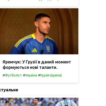
Яремчук: У Грузії в даний момент
формуються нові таланти.
#
#
#
Футболіст
Україна
Грузія (країна)
ктуальне