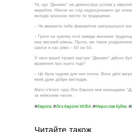
Те, що "Динамо" не демонструє успіхів у європе
жеребом. Ніколи не слід недооцінювати цю кома
володіє власною якістю та традиціями.
- Чи вважаєте себе фаворитом завтрашнього ма
- Грати на чужому полі завжди викликає труднощ
має високий рівень. Проте, ми також усвідомлю
шанси в нас рівні - 50 на 50.
У часи вашої ігрової кар'єри "Динамо" дійсно б
враження про нього тоді?
- Це була чудова для них епоха. Вони двічі вигр
який дуже добре виглядав.
Матч п'ятого туру Ліги Європи між командами "Д
за київським часом.
#
#
#
#
Європа
Ліга Європи УЄФА
Мирослав Кубек
Читайте також