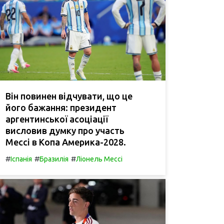
Він повинен відчувати, що це
його бажання: президент
аргентинської асоціації
висловив думку про участь
Мессі в Копа Америка-2028.
#
#
#
Іспанія
Бразилія
Ліонель Мессі