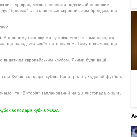
йських турнірах, можна пояснити надзвичайно важким
нду. "Динамо" є і залишиться європейським брендом, що
тчу?
і. А в даному випадку ми зустрічаємося з командою, яка
ємо, що володіємо своїм потенціалом. Тому я вважаю, що
уло видатним європейським клубом. Якими були ваші
авали Кубок володарів кубків. Вони грали у чудовий футбол,
инамо" та "Вікторія" запланований на 28 листопада о 19:45
Кубок володарів кубків УЄФА
А