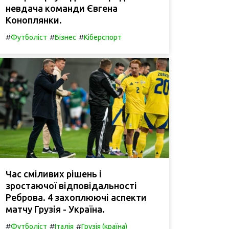
невдача команди Євгена
Коноплянки.
#
#
#
Футболіст
Бізнес
Кіберспорт
Час сміливих рішень і
зростаючої відповідальності
Реброва. 4 захоплюючі аспекти
матчу Грузія - Україна.
#
#
#
Футболіст
Італія
Грузія (країна)