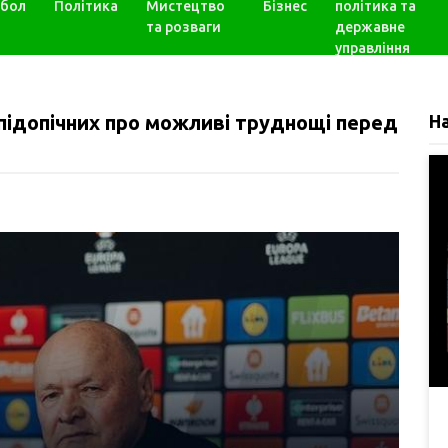
бол
Політика
Мистецтво
Бізнес
політика та
та розваги
державне
управління
 підопічних про можливі труднощі перед
Н