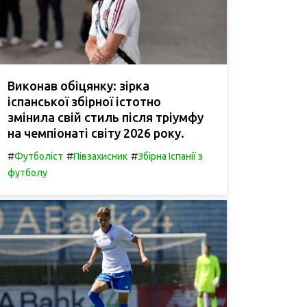
Виконав обіцянку: зірка
іспанської збірної істотно
змінила свій стиль після тріумфу
на чемпіонаті світу 2026 року.
#
#
#
Футболіст
Півзахисник
Збірна Іспанії з
футболу