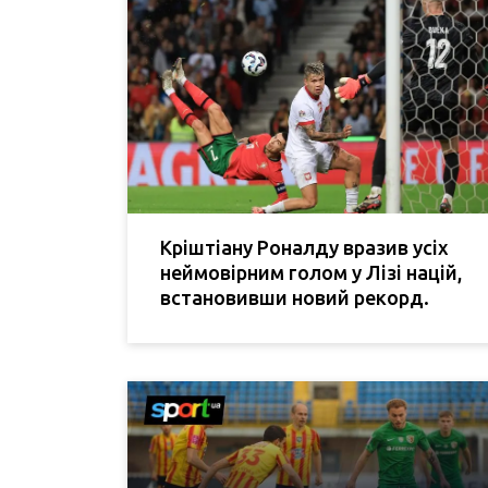
Кріштіану Роналду вразив усіх
неймовірним голом у Лізі націй,
встановивши новий рекорд.