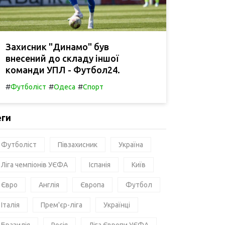
Захисник "Динамо" був
внесений до складу іншої
команди УПЛ - Футбол24.
#
#
#
Футболіст
Одеса
Спорт
еги
Футболіст
Півзахисник
Україна
Ліга чемпіонів УЄФА
Іспанія
Київ
Євро
Англія
Європа
Футбол
Італія
Прем'єр-ліга
Українці