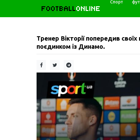
Спорт
фут
FOOTBALL
ONLINE
Тренер Вікторії попередив своїх
поєдинком із Динамо.