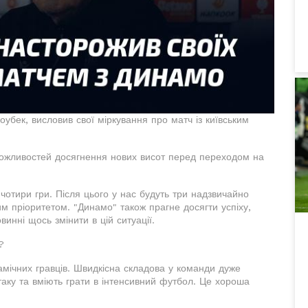
оубек, висловив свої міркування про матч із київським
 можливостей досягнення нових висот перед переходом на
чотири гри. Після цього у нас будуть три надзвичайно
м пріоритетом. "Динамо" також прагне досягти успіху,
инні щось змінити в цій ситуації.
?
амічних гравців. Швидкісна складова у команди дуже
аку та вміють грати в інтенсивний футбол. Це хороша