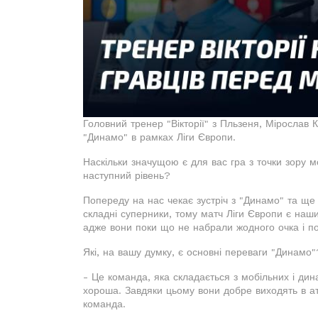
Головний тренер "Вікторії" з Пльзеня, Мірослав К
"Динамо" в рамках Ліги Європи.
Наскільки значущою є для вас гра з точки зору
наступний рівень?
Попереду на нас чекає зустріч з "Динамо" та ще 
складні суперники, тому матч Ліги Європи є наши
адже вони поки що не набрали жодного очка і пов
Які, на вашу думку, є основні переваги "Динамо"
- Це команда, яка складається з мобільних і дин
хороша. Завдяки цьому вони добре виходять в ат
команда.