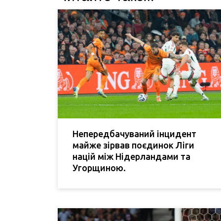
Непередбачуваний інцидент
майже зірвав поєдинок Ліги
націй між Нідерландами та
Угорщиною.