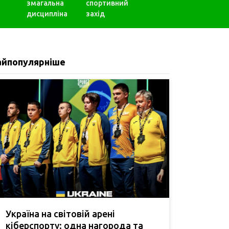
змагальна
спортивний
дисципліна
захід
айпопулярніше
Україна на світовій арені
кіберспорту: одна нагорода та