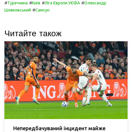
#
#
#
#
Туреччина
Київ
Ліга Європи УЄФА
Олександр
#
Шовковський
Самсун
Читайте також
Непередбачуваний інцидент майже