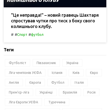
"Це неправда!" – новий гравець Шахтаря
спростував чутки про тиск з боку свого
колишнього клубу.
#
#
#
Спорт
футбол
Теги
Футболіст
Півзахисник
Україна
Ліга чемпіонів УЄФА
Іспанія
Київ
Євро
Англія
Європа
Футбол
Італія
Прем'єр-ліга
Українці
Бразилія
Росія
Ліга Європи УЄФА
Туреччина