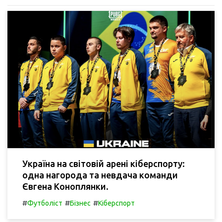
Україна на світовій арені кіберспорту:
одна нагорода та невдача команди
Євгена Коноплянки.
#
#
#
Футболіст
Бізнес
Кіберспорт