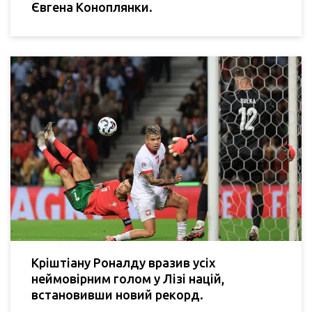
Євгена Коноплянки.
Кріштіану Роналду вразив усіх
неймовірним голом у Лізі націй,
встановивши новий рекорд.