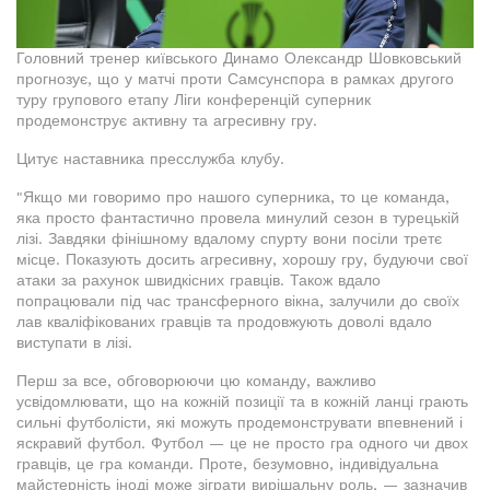
Головний тренер київського Динамо Олександр Шовковський
прогнозує, що у матчі проти Самсунспора в рамках другого
туру групового етапу Ліги конференцій суперник
продемонструє активну та агресивну гру.
Цитує наставника пресслужба клубу.
"Якщо ми говоримо про нашого суперника, то це команда,
яка просто фантастично провела минулий сезон в турецькій
лізі. Завдяки фінішному вдалому спурту вони посіли третє
місце. Показують досить агресивну, хорошу гру, будуючи свої
атаки за рахунок швидкісних гравців. Також вдало
попрацювали під час трансферного вікна, залучили до своїх
лав кваліфікованих гравців та продовжують доволі вдало
виступати в лізі.
Перш за все, обговорюючи цю команду, важливо
усвідомлювати, що на кожній позиції та в кожній ланці грають
сильні футболісти, які можуть продемонструвати впевнений і
яскравий футбол. Футбол — це не просто гра одного чи двох
гравців, це гра команди. Проте, безумовно, індивідуальна
майстерність іноді може зіграти вирішальну роль, — зазначив