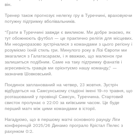
він.
Тренер також прогнозує нелегку гру в Туреччині, враховуючи
потужну підтримку вболівальників.
"Грати в Туреччині завжди є викликом. Ми добре знаємо, як
тут обожнюють футбол — це практично релігія для місцевих.
Ми неодноразово зустрічалися з командами з цього регіону і
розуміємо їхній стиль гри. Минулого року в Лізі Європи ми
змагалися з Галатасараєм, і я вважаю, що малюнок гри
залишиться подібним. Саме на таку підтримку фанатів і
агресивність гравців ми орієнтуємо нашу команду," —
зазначив Шовковський.
Поєдинок запланований на четвер, 23 жовтня. Зустріч
відбудеться на Самсунському стадіоні імені 19-го травня, що
розташований у провінції Самсун, Туреччина. Стартовий
свисток пролунає о 22:00 за київським часом. Це буде
перший матч між цими командами в історії.
Нагадуємо, що в першому матчі основного раунду Ліги
конференцій 2025/26 Динамо програло Крістал Пелес з
рахунком 0:2.