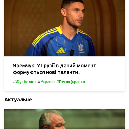
Яремчук: У Грузії в даний момент
формуються нові таланти.
#
#
#
Футболіст
Україна
Грузія (країна)
Актуальне