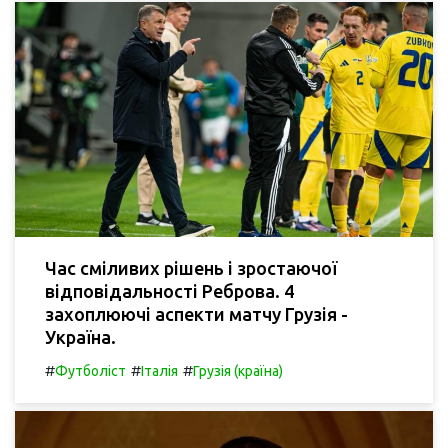
Час сміливих рішень і зростаючої
відповідальності Реброва. 4
захоплюючі аспекти матчу Грузія -
Україна.
#
#
#
Футболіст
Італія
Грузія (країна)