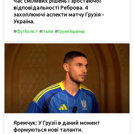
Час сміливих рішень і зростаючої
відповідальності Реброва. 4
захоплюючі аспекти матчу Грузія -
Україна.
#
#
#
Футболіст
Італія
Грузія (країна)
Яремчук: У Грузії в даний момент
формуються нові таланти.