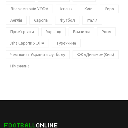
Ліга чемпіонів УЄФА
Іспанія
Київ
Євро
Англія
Європа
Футбол
Італія
Прем'єр-ліга
Українці
Бразилія
Росія
Ліга Європи УЄФА
Туреччина
Чемпіонат України з футболу
ФК «Динамо» (Київ)
Німеччина
FOOTBALL
ONLINE