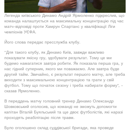
Легенда київського Динамо Андрій Ярмоленко підкреслив, що
команда налаштується на максимальну концентрацію під час
матч-відповіді проти Хамрун Спартанс у кваліфікації Ліги
чемпіонів УЄФА.
Його слова передає пресслужба клубу.
"Для такого клубу, як Динамо Київ, завжди важливо
показувати якісну гру, здобувати результат. Тому це ми
будемо намагатися завтра робити. Як показала перша гра, у
нас гідний суперник, якого ми поважаємо. Але завтра буде
другий тайм. Звичайно, є результат першого матчу, але треба
виходити з максимальною концентрацією та грати у свій
футбол. Тому що початок сезону і треба набирати форму", -
сказав Ярмоленко.
В переддень матчу головний тренер Динамо Олександр
Шовковський оголосив, що команді не зможуть допомогти
капітан Віталій Буяльський та ще двоє футболістів, які наразі
проходять реабілітацію після травм.
Було оголошено склад суддівської бригади, яка проведе