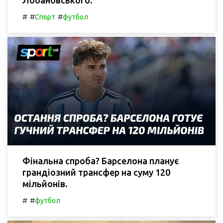
#
#
#
Спорт
футбол
Фінальна спроба? Барселона планує
грандіозний трансфер на суму 120
мільйонів.
#
#
футбол