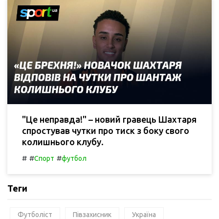
"Це неправда!" – новий гравець Шахтаря
спростував чутки про тиск з боку свого
колишнього клубу.
#
#
#
Спорт
футбол
Теги
Футболіст
Півзахисник
Україна