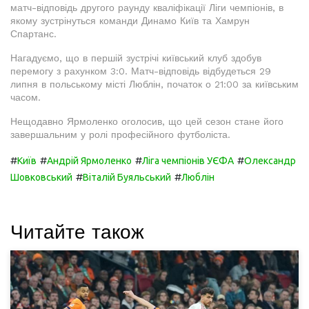
матч-відповідь другого раунду кваліфікації Ліги чемпіонів, в
якому зустрінуться команди Динамо Київ та Хамрун
Спартанс.
Нагадуємо, що в першій зустрічі київський клуб здобув
перемогу з рахунком 3:0. Матч-відповідь відбудеться 29
липня в польському місті Люблін, початок о 21:00 за київським
часом.
Нещодавно Ярмоленко оголосив, що цей сезон стане його
завершальним у ролі професійного футболіста.
#
#
#
#
Київ
Андрій Ярмоленко
Ліга чемпіонів УЄФА
Олександр
#
#
Шовковський
Віталій Буяльський
Люблін
Читайте також