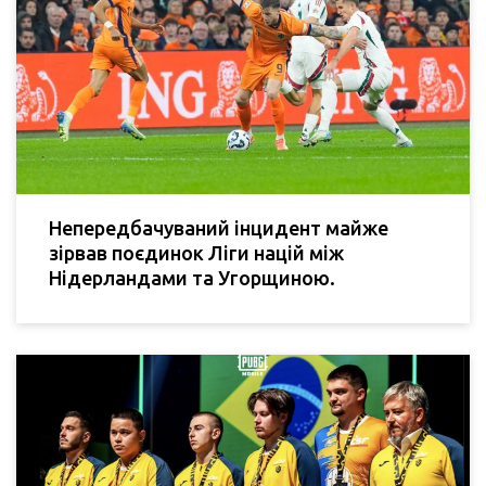
Непередбачуваний інцидент майже
зірвав поєдинок Ліги націй між
Нідерландами та Угорщиною.