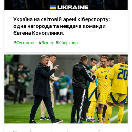
Україна на світовій арені кіберспорту:
одна нагорода та невдача команди
Євгена Коноплянки.
#
#
#
Футболіст
Бізнес
Кіберспорт