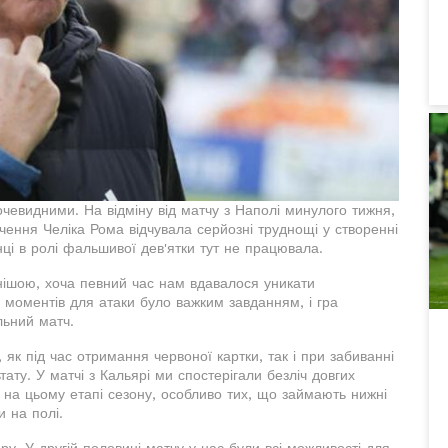
очевидними. На відміну від матчу з Наполі минулого тижня,
учення Челіка Рома відчувала серйозні труднощі у створенні
ці в ролі фальшивої дев'ятки тут не працювала.
нішою, хоча певний час нам вдавалося уникати
я моментів для атаки було важким завданням, і гра
льний матч.
 як під час отримання червоної картки, так і при забиванні
ату. У матчі з Кальярі ми спостерігали безліч довгих
на цьому етапі сезону, особливо тих, що займають нижні
и на полі.