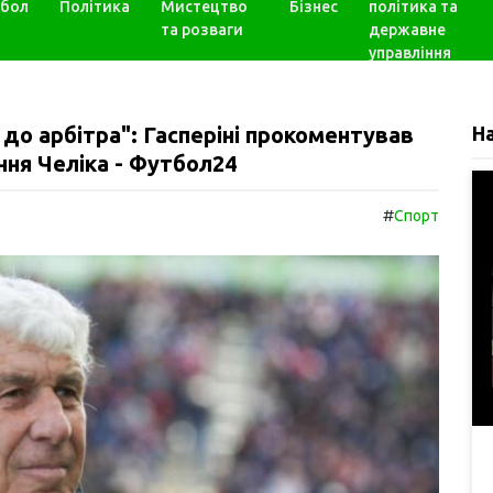
бол
Політика
Мистецтво
Бізнес
політика та
та розваги
державне
управління
до арбітра": Гасперіні прокоментував
Н
ння Челіка - Футбол24
#
Спорт