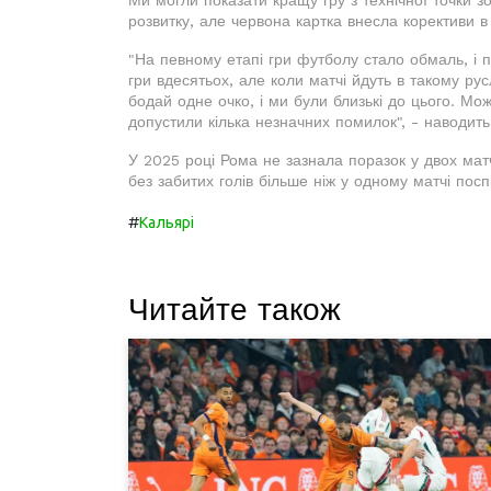
Ми могли показати кращу гру з технічної точки зо
розвитку, але червона картка внесла корективи в
"На певному етапі гри футболу стало обмаль, і
гри вдесятьох, але коли матчі йдуть в такому ру
бодай одне очко, і ми були близькі до цього. Мо
допустили кілька незначних помилок", - наводить 
У 2025 році Рома не зазнала поразок у двох мат
без забитих голів більше ніж у одному матчі посп
#
Кальярі
Читайте також