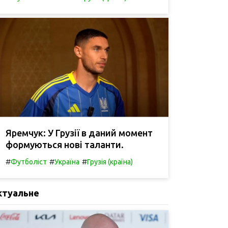
Яремчук: У Грузії в даний момент
формуються нові таланти.
#
#
#
Футболіст
Україна
Грузія (країна)
ктуальне