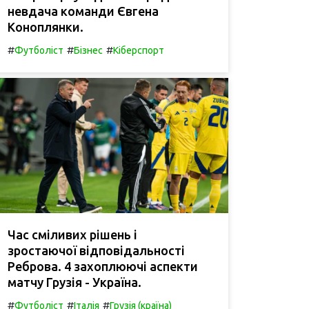
невдача команди Євгена
Коноплянки.
#
#
#
Футболіст
Бізнес
Кіберспорт
Час сміливих рішень і
зростаючої відповідальності
Реброва. 4 захоплюючі аспекти
матчу Грузія - Україна.
#
#
#
Футболіст
Італія
Грузія (країна)