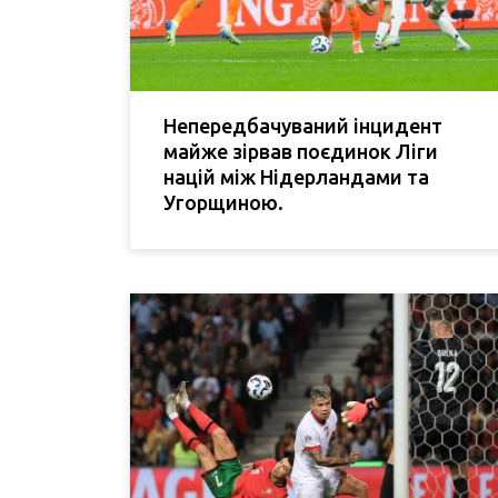
Непередбачуваний інцидент
майже зірвав поєдинок Ліги
націй між Нідерландами та
Угорщиною.