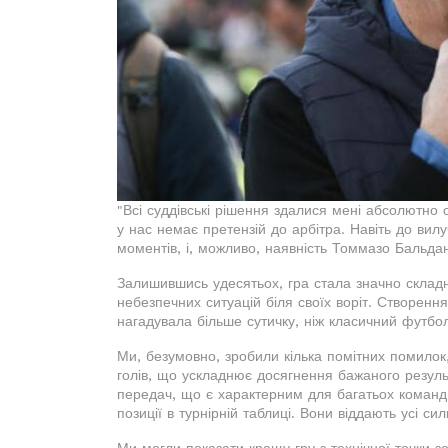
"Всі суддівські рішення здалися мені абсолютно 
у нас немає претензій до арбітра. Навіть до вил
моментів, і, можливо, наявність Томмазо Бальдан
Залишившись удесятьох, гра стала значно склад
небезпечних ситуацій біля своїх воріт. Створенн
нагадувала більше сутичку, ніж класичний футбо
Ми, безумовно, зробили кілька помітних помилок,
голів, що ускладнює досягнення бажаного результ
передач, що є характерним для багатьох команд 
позиції в турнірній таблиці. Вони віддають усі сил