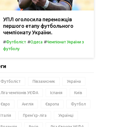
УПЛ оголосила переможців
першого етапу футбольного
чемпіонату України.
#
#
#
Футболіст
Одеса
Чемпіонат України з
футболу
еги
Футболіст
Півзахисник
Україна
Ліга чемпіонів УЄФА
Іспанія
Київ
Євро
Англія
Європа
Футбол
Італія
Прем'єр-ліга
Українці
Бразилія
Росія
Ліга Європи УЄФА