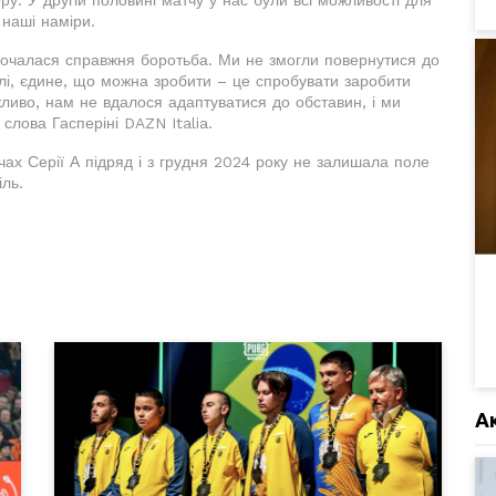
ру. У другій половині матчу у нас були всі можливості для
 наші наміри.
 почалася справжня боротьба. Ми не змогли повернутися до
слі, єдине, що можна зробити – це спробувати заробити
жливо, нам не вдалося адаптуватися до обставин, і ми
слова Гасперіні DAZN Italia.
чах Серії А підряд і з грудня 2024 року не залишала поле
іль.
А