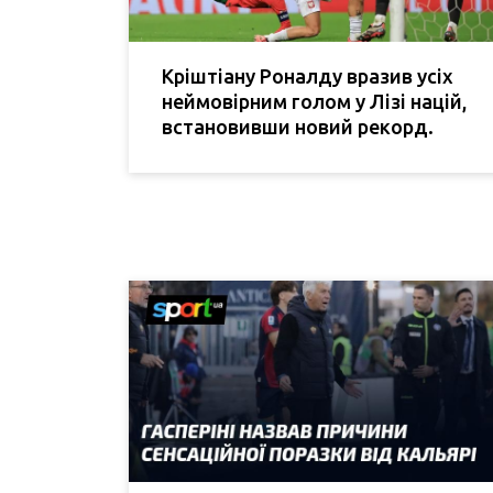
Кріштіану Роналду вразив усіх
неймовірним голом у Лізі націй,
встановивши новий рекорд.