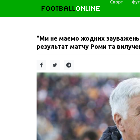
Спорт
фут
FOOTBALL
ONLINE
"Ми не маємо жодних зауважень 
результат матчу Роми та вилуче