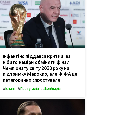
Інфантіно піддався критиці за
нібито наміри обміняти фінал
Чемпіонату світу 2030 року на
підтримку Марокко, але ФІФА це
категорично спростувала.
#
#
#
Іспанія
Португалія
Швейцарія