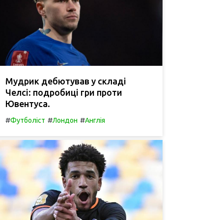
Мудрик дебютував у складі
Челсі: подробиці гри проти
Ювентуса.
#
#
#
Футболіст
Лондон
Англія