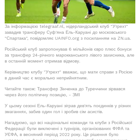
За інформацією telegraaf.nl, нідерландський клуб "Утрехт"
завадив трансферу Суф'яна Ель-Каруані до московського
"Спартака", повідомляє UAINFO.org з посиланням на ZN.ua.
Російський клуб запропонував 6 мільйонів євро плюс бонуси
за трансфер 24-річного марокканського лівого захисника, але
в останній момент отримав відмову.
Керівництво клубу "Утрехт" вважає, що мати справи з Росією
в даний час є морально неприйнятним.
Читайте також: Трансфер Зінченка до Туреччини зірвався
через його політичну позицію, - ЗМІ
У цьому сезоні Ель-Каруані зіграв дев'ять поєдинків у різних
змаганнях, забив один гол і зробив сім асистів.
Нагадуємо, що всі національні команди та клуби з Російської
Федерації були виключені з турнірів, організованих ФІФА та
УЄФА, в весняний період 2022 року. Це рішення було