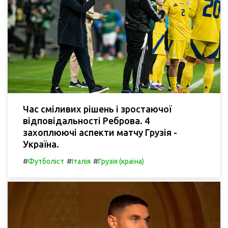
Час сміливих рішень і зростаючої
відповідальності Реброва. 4
захоплюючі аспекти матчу Грузія -
Україна.
#
#
#
Футболіст
Італія
Грузія (країна)