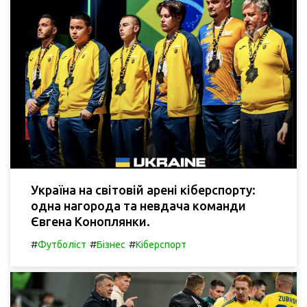
Україна на світовій арені кіберспорту:
одна нагорода та невдача команди
Євгена Коноплянки.
#
#
#
Футболіст
Бізнес
Кіберспорт