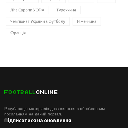
Ліга Європи УЄФА
Туреччина
Чемпіонат України з футболу
Німеччина
Франція
FOOTBALL
ONLINE
Републікація матеріалів дозволяється з обов'язковим
посиланням на даний портал.
Підписатися на оновлення