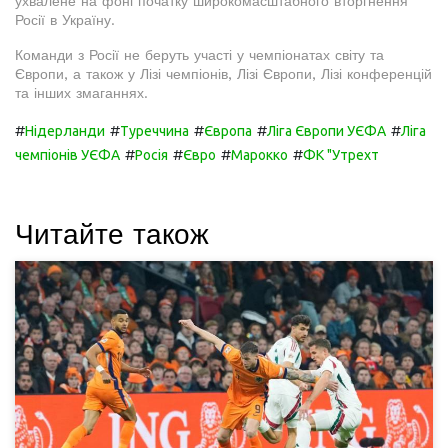
ухвалене на фоні початку широкомасштабного вторгнення
Росії в Україну.
Команди з Росії не беруть участі у чемпіонатах світу та
Європи, а також у Лізі чемпіонів, Лізі Європи, Лізі конференцій
та інших змаганнях.
#
#
#
#
#
Нідерланди
Туреччина
Європа
Ліга Європи УЄФА
Ліга
#
#
#
#
чемпіонів УЄФА
Росія
Євро
Марокко
ФК "Утрехт
Читайте також