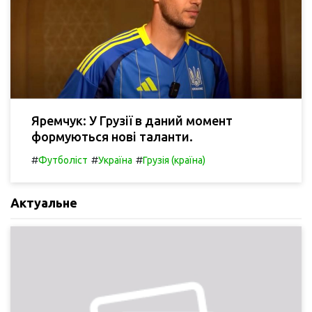
Яремчук: У Грузії в даний момент
формуються нові таланти.
#
#
#
Футболіст
Україна
Грузія (країна)
Актуальне