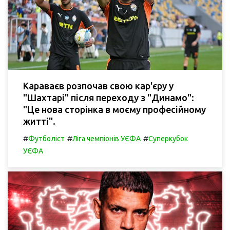
Караваєв розпочав свою кар'єру у
"Шахтарі" після переходу з "Динамо":
"Це нова сторінка в моєму професійному
житті".
#
#
#
Футболіст
Ліга чемпіонів УЄФА
Суперкубок
УЄФА