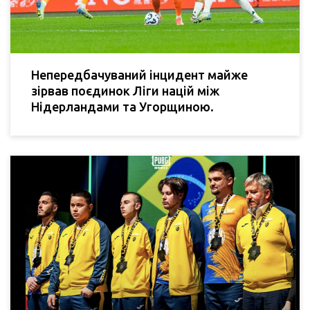
Непередбачуваний інцидент майже
зірвав поєдинок Ліги націй між
Нідерландами та Угорщиною.