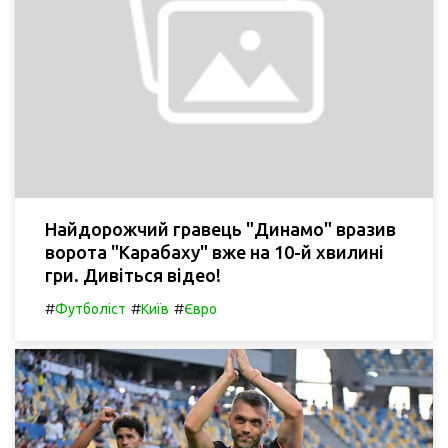
Найдорожчий гравець "Динамо" вразив
ворота "Карабаху" вже на 10-й хвилині
гри. Дивіться відео!
#
#
#
Футболіст
Київ
Євро