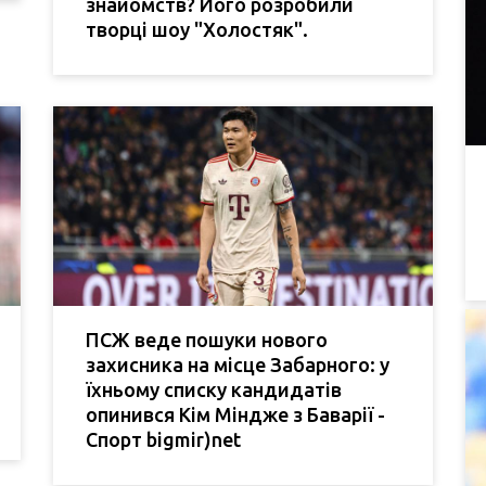
знайомств? Його розробили
творці шоу "Холостяк".
ПСЖ веде пошуки нового
захисника на місце Забарного: у
їхньому списку кандидатів
опинився Кім Міндже з Баварії -
Спорт bigmir)net