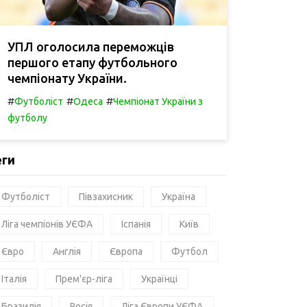
УПЛ оголосила переможців
першого етапу футбольного
чемпіонату України.
#
#
#
Футболіст
Одеса
Чемпіонат України з
футболу
еги
Футболіст
Півзахисник
Україна
Ліга чемпіонів УЄФА
Іспанія
Київ
Євро
Англія
Європа
Футбол
Італія
Прем'єр-ліга
Українці
Бразилія
Росія
Ліга Європи УЄФА