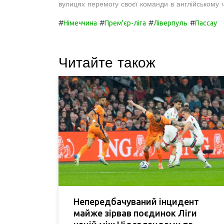
вулицях перемогу своєї команди в англійському ч
#
#
#
#
Німеччина
Прем'єр-ліга
Ліверпуль
Пассау
Читайте також
Непередбачуваний інцидент
майже зірвав поєдинок Ліги