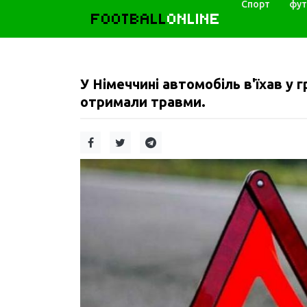
Спорт
фут
FOOTBALL
ONLINE
У Німеччині автомобіль в'їхав у 
отримали травми.