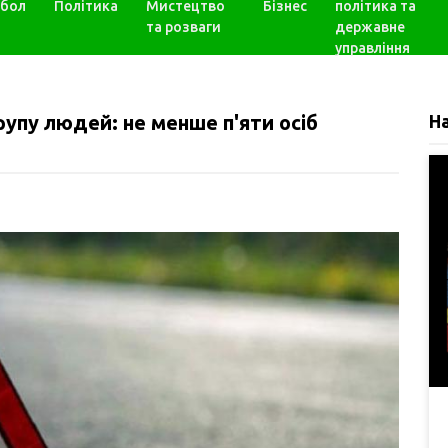
бол
Політика
Мистецтво
Бізнес
політика та
та розваги
державне
управління
групу людей: не менше п'яти осіб
Н