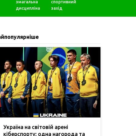
змагальна
спортивний
дисципліна
захід
айпопулярніше
Україна на світовій арені
кіберспорту: одна нагорода та