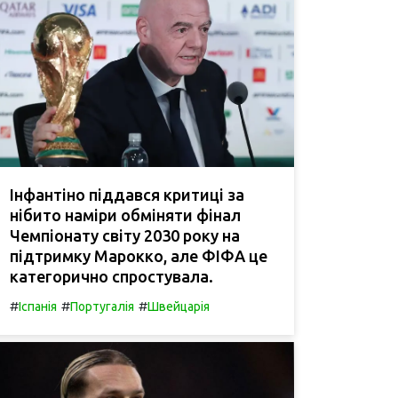
Інфантіно піддався критиці за
нібито наміри обміняти фінал
Чемпіонату світу 2030 року на
підтримку Марокко, але ФІФА це
категорично спростувала.
#
#
#
Іспанія
Португалія
Швейцарія