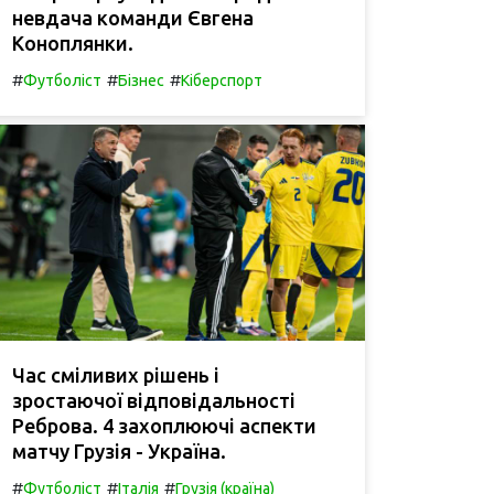
невдача команди Євгена
Коноплянки.
#
#
#
Футболіст
Бізнес
Кіберспорт
Час сміливих рішень і
зростаючої відповідальності
Реброва. 4 захоплюючі аспекти
матчу Грузія - Україна.
#
#
#
Футболіст
Італія
Грузія (країна)