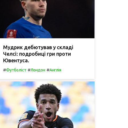
Мудрик дебютував у складі
Челсі: подробиці гри проти
Ювентуса.
#
#
#
Футболіст
Лондон
Англія