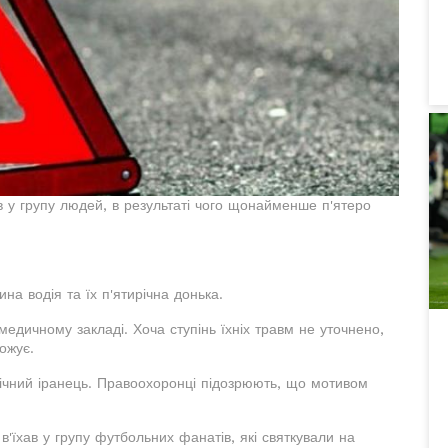
ав у групу людей, в результаті чого щонайменше п'ятеро
а водія та їх п'ятирічна донька.
едичному закладі. Хоча ступінь їхніх травм не уточнено,
ожує.
річний іранець. Правоохоронці підозрюють, що мотивом
в'їхав у групу футбольних фанатів, які святкували на