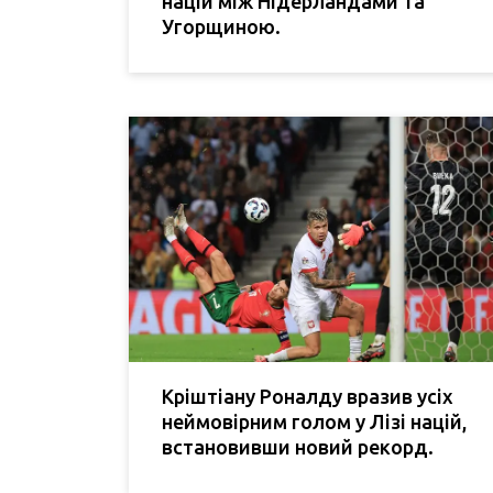
націй між Нідерландами та
Угорщиною.
Кріштіану Роналду вразив усіх
неймовірним голом у Лізі націй,
встановивши новий рекорд.