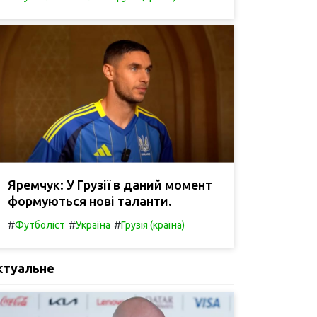
Яремчук: У Грузії в даний момент
формуються нові таланти.
#
#
#
Футболіст
Україна
Грузія (країна)
ктуальне