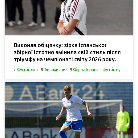
Виконав обіцянку: зірка іспанської
збірної істотно змінила свій стиль після
тріумфу на чемпіонаті світу 2026 року.
#
#
#
Футболіст
Півзахисник
Збірна Іспанії з футболу