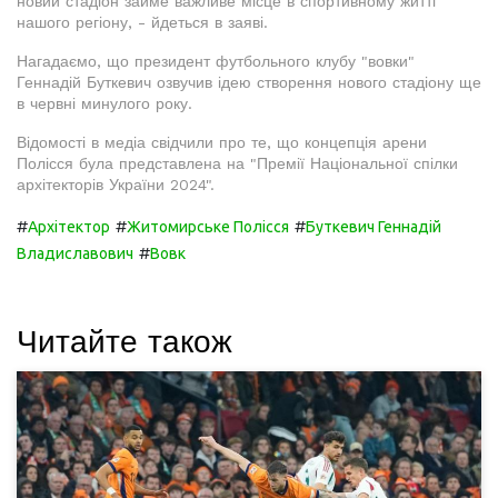
новий стадіон займе важливе місце в спортивному житті
нашого регіону, - йдеться в заяві.
Нагадаємо, що президент футбольного клубу "вовки"
Геннадій Буткевич озвучив ідею створення нового стадіону ще
в червні минулого року.
Відомості в медіа свідчили про те, що концепція арени
Полісся була представлена на "Премії Національної спілки
архітекторів України 2024".
#
#
#
Архітектор
Житомирське Полісся
Буткевич Геннадій
#
Владиславович
Вовк
Читайте також