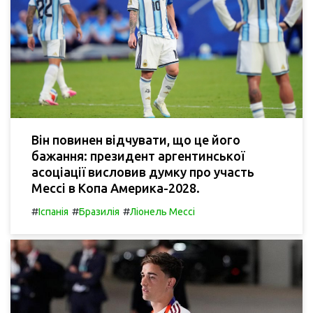
Він повинен відчувати, що це його
бажання: президент аргентинської
асоціації висловив думку про участь
Мессі в Копа Америка-2028.
#
#
#
Іспанія
Бразилія
Ліонель Мессі