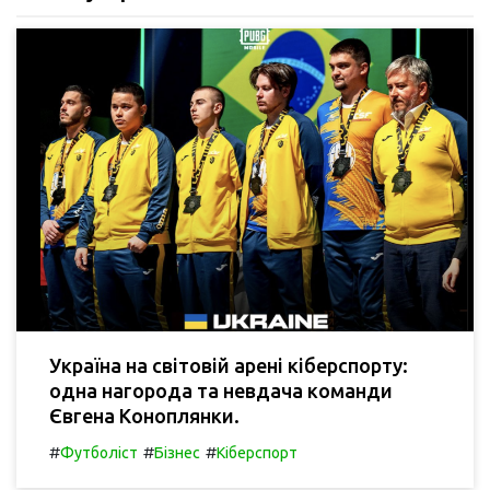
Україна на світовій арені кіберспорту:
одна нагорода та невдача команди
Євгена Коноплянки.
#
#
#
Футболіст
Бізнес
Кіберспорт