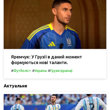
Яремчук: У Грузії в даний момент
формуються нові таланти.
#
#
#
Футболіст
Україна
Грузія (країна)
Актуальне