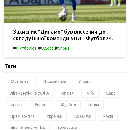
Захисник "Динамо" був внесений до
складу іншої команди УПЛ - Футбол24.
#
#
#
Футболіст
Одеса
Спорт
Теги
Футболіст
Півзахисник
Україна
Ліга чемпіонів УЄФА
Іспанія
Київ
Євро
Англія
Європа
Футбол
Італія
Прем'єр-ліга
Українці
Бразилія
Росія
Ліга Європи УЄФА
Туреччина