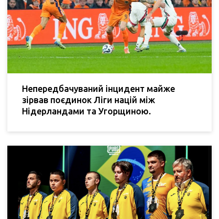
Непередбачуваний інцидент майже
зірвав поєдинок Ліги націй між
Нідерландами та Угорщиною.