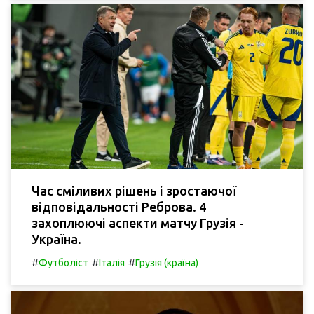
Час сміливих рішень і зростаючої
відповідальності Реброва. 4
захоплюючі аспекти матчу Грузія -
Україна.
#
#
#
Футболіст
Італія
Грузія (країна)