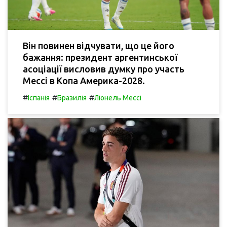
Він повинен відчувати, що це його
бажання: президент аргентинської
асоціації висловив думку про участь
Мессі в Копа Америка-2028.
#
#
#
Іспанія
Бразилія
Ліонель Мессі