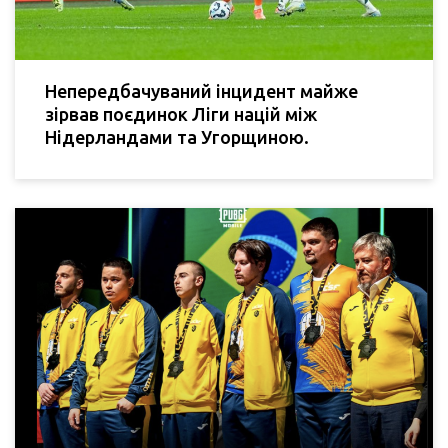
Непередбачуваний інцидент майже
зірвав поєдинок Ліги націй між
Нідерландами та Угорщиною.