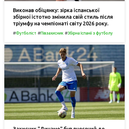
Виконав обіцянку: зірка іспанської
збірної істотно змінила свій стиль після
тріумфу на чемпіонаті світу 2026 року.
#
#
#
Футболіст
Півзахисник
Збірна Іспанії з футболу
Захисник "Динамо" був внесений до