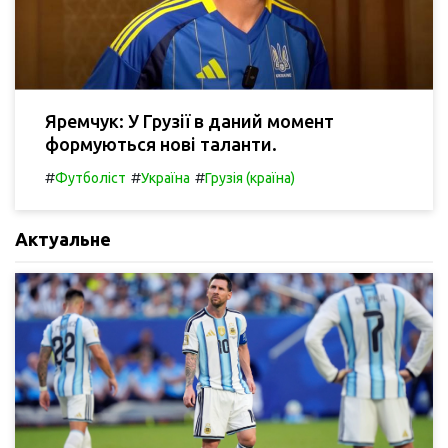
Яремчук: У Грузії в даний момент
формуються нові таланти.
#
#
#
Футболіст
Україна
Грузія (країна)
Актуальне