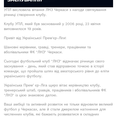
УПЛ висловила вітання ЛНЗ Черкаси з нагоди святкування
річниці створення клубу.
Клубу УПЛ, який був заснований у 2006 році, 23 квітня
виповнилося 19 років.
Привіт від Української Прем'єр-Ліги!
Шановні керівники, гравці, тренери, працівники та
вболівальники ФК "ЛНЗ" Черкаси.
Сьогодні футбольний клуб "ЛНЗ" відзначає річницю свого
заснування - день, який став відправною точкою в історії
команди, що пройшла шлях від аматорського рівня до еліти
українського футболу.
Українська Премʼєр-Ліга щиро вітає керівництво клубу,
тренерський штаб, гравців, працівників і вболівальників ФК
"ЛНЗ" із цією знаковою датою.
Ваші амбіції та активний розвиток не тільки відновили великий
футбол у Черкасах, але й стали джерелом натхнення для
численних клубів, які бажають розвиватися в складних