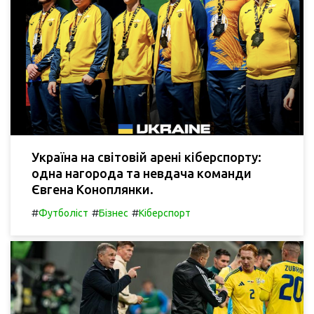
Україна на світовій арені кіберспорту:
одна нагорода та невдача команди
Євгена Коноплянки.
#
#
#
Футболіст
Бізнес
Кіберспорт