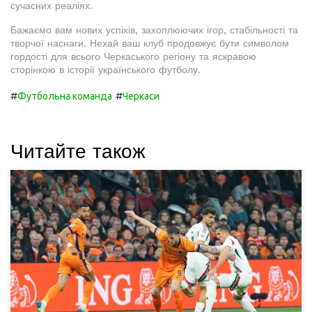
сучасних реаліях.
Бажаємо вам нових успіхів, захоплюючих ігор, стабільності та
творчої наснаги. Нехай ваш клуб продовжує бути символом
гордості для всього Черкаського регіону та яскравою
сторінкою в історії українського футболу.
#
#
Футбольна команда
Черкаси
Читайте також