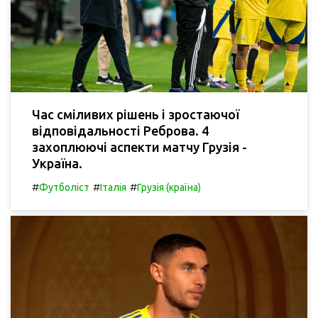
Час сміливих рішень і зростаючої
відповідальності Реброва. 4
захоплюючі аспекти матчу Грузія -
Україна.
#
#
#
Футболіст
Італія
Грузія (країна)