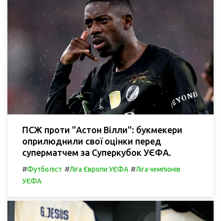
ПСЖ проти "Астон Вілли": букмекери
оприлюднили свої оцінки перед
суперматчем за Суперкубок УЄФА.
#
#
#
Футболіст
Ліга Європи УЄФА
Ліга чемпіонів
УЄФА