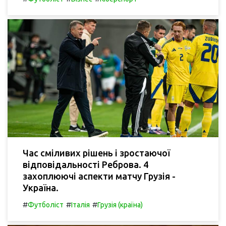
Час сміливих рішень і зростаючої
відповідальності Реброва. 4
захоплюючі аспекти матчу Грузія -
Україна.
#
#
#
Футболіст
Італія
Грузія (країна)