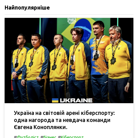
Найпопулярніше
Україна на світовій арені кіберспорту:
одна нагорода та невдача команди
Євгена Коноплянки.
#
#
#
Футболіст
Бізнес
Кіберспорт