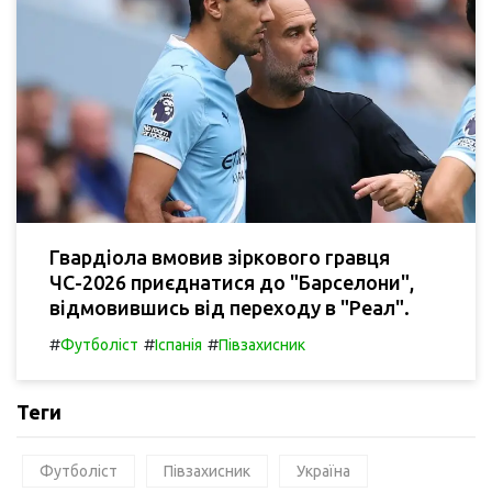
Гвардіола вмовив зіркового гравця
ЧС-2026 приєднатися до "Барселони",
відмовившись від переходу в "Реал".
#
#
#
Футболіст
Іспанія
Півзахисник
Теги
Футболіст
Півзахисник
Україна