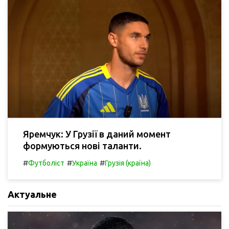
Яремчук: У Грузії в даний момент
формуються нові таланти.
#
#
#
Футболіст
Україна
Грузія (країна)
Актуальне