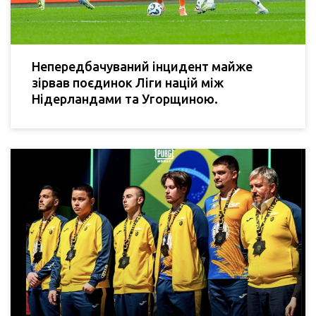
Непередбачуваний інцидент майже
зірвав поєдинок Ліги націй між
Нідерландами та Угорщиною.