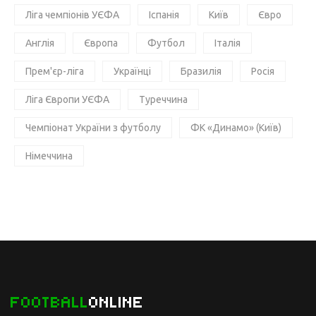
Ліга чемпіонів УЄФА
Іспанія
Київ
Євро
Англія
Європа
Футбол
Італія
Прем'єр-ліга
Українці
Бразилія
Росія
Ліга Європи УЄФА
Туреччина
Чемпіонат України з футболу
ФК «Динамо» (Київ)
Німеччина
FOOTBALL
ONLINE