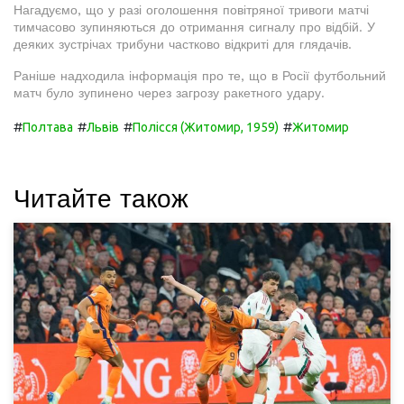
Нагадуємо, що у разі оголошення повітряної тривоги матчі
тимчасово зупиняються до отримання сигналу про відбій. У
деяких зустрічах трибуни частково відкриті для глядачів.
Раніше надходила інформація про те, що в Росії футбольний
матч було зупинено через загрозу ракетного удару.
#
#
#
#
Полтава
Львів
Полісся (Житомир, 1959)
Житомир
Читайте також