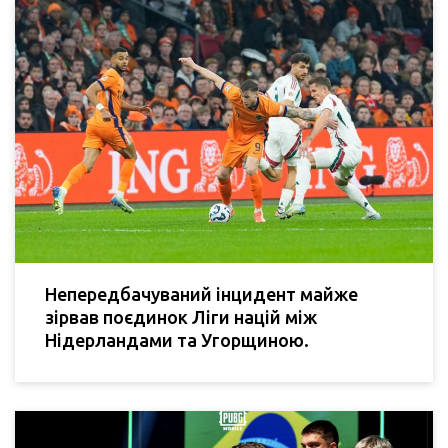
Непередбачуваний інцидент майже
зірвав поєдинок Ліги націй між
Нідерландами та Угорщиною.