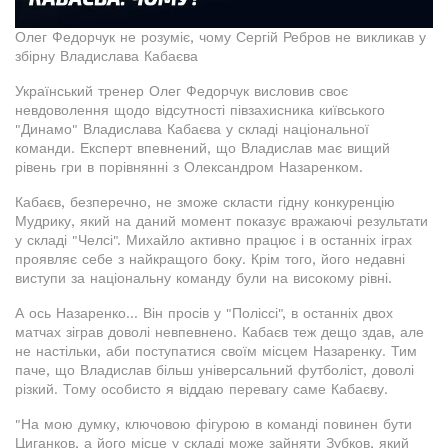
Олег Федорчук не розуміє, чому Сергій Ребров не викликав у
збірну Владислава Кабаєва
Український тренер Олег Федорчук висловив своє
невдоволення щодо відсутності півзахисника київського
"Динамо" Владислава Кабаєва у складі національної
команди. Експерт впевнений, що Владислав має вищий
рівень гри в порівнянні з Олександром Назаренком.
Кабаєв, безперечно, не зможе скласти гідну конкуренцію
Мудрику, який на даний момент показує вражаючі результати
у складі "Челсі". Михайло активно працює і в останніх іграх
проявляє себе з найкращого боку. Крім того, його недавні
виступи за національну команду були на високому рівні.
А ось Назаренко... Він просів у "Поліссі", в останніх двох
матчах зіграв доволі невпевнено. Кабаєв теж дещо здав, але
не настільки, аби поступатися своїм місцем Назаренку. Тим
паче, що Владислав більш універсальний футболіст, доволі
різкий. Тому особисто я віддаю перевагу саме Кабаєву.
"На мою думку, ключовою фігурою в команді повинен бути
Циганков, а його місце у складі може зайняти Зубков, який