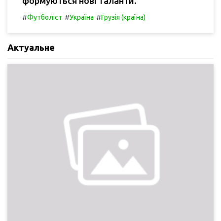
формуються нові таланти.
#
#
#
Футболіст
Україна
Грузія (країна)
Актуальне