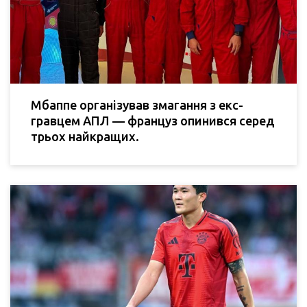
Мбаппе організував змагання з екс-
гравцем АПЛ — француз опинився серед
трьох найкращих.