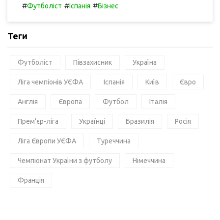
#
#
#
Футболіст
Іспанія
Бізнес
Теги
Футболіст
Півзахисник
Україна
Ліга чемпіонів УЄФА
Іспанія
Київ
Євро
Англія
Європа
Футбол
Італія
Прем'єр-ліга
Українці
Бразилія
Росія
Ліга Європи УЄФА
Туреччина
Чемпіонат України з футболу
Німеччина
Франція