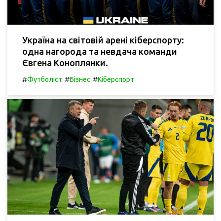
Україна на світовій арені кіберспорту:
одна нагорода та невдача команди
Євгена Коноплянки.
#
#
#
Футболіст
Бізнес
Кіберспорт