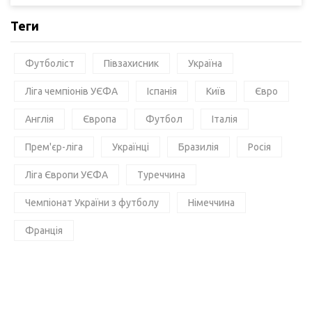
Теги
Футболіст
Півзахисник
Україна
Ліга чемпіонів УЄФА
Іспанія
Київ
Євро
Англія
Європа
Футбол
Італія
Прем'єр-ліга
Українці
Бразилія
Росія
Ліга Європи УЄФА
Туреччина
Чемпіонат України з футболу
Німеччина
Франція