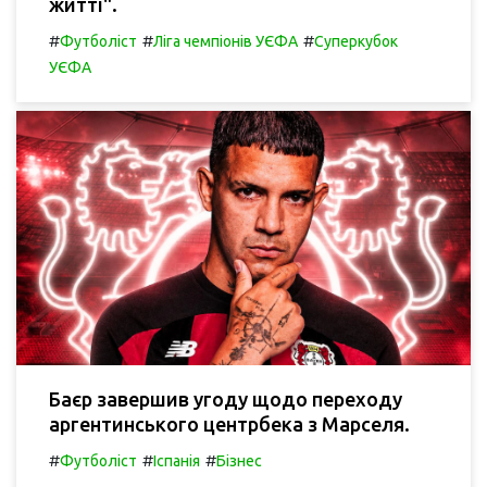
житті".
#
#
#
Футболіст
Ліга чемпіонів УЄФА
Суперкубок
УЄФА
Баєр завершив угоду щодо переходу
аргентинського центрбека з Марселя.
#
#
#
Футболіст
Іспанія
Бізнес