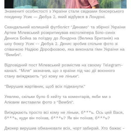
Знамениті особистості з України стали свідками боксерського
поєдинку Усик — Дюбуа 2, який відбувся в Лондоні.
Скандальний колишній футболіст "Динамо" та збірної України
Артем Мілевський розкритикував ексголкіпера Біло-синіх
Дениса Бойка за поїздку до Лондона (Велика Британія) на
шоу боксу Усик -- Дюбуа 2. Денис зробив спільне фото зі
співачкою Надією Дорофєєвою, яка виконала гімн України на
"Вемблі".
Відповідний пост Мілевський розмістив на своєму Telegram-
каналі. "Міля" зазначив, що з країни під час дії воєнного
стану виїжджають "усі кому не ліньки".
"Вирушив жартівник, щоб всіх підманути."
Уявляю, скільки було б хейту та коментарів, якби ми з
Алієвим виставили фото з "Вемблі".
Виїжджають просто всі кому не ліньки, б***ь. Ось цей Вася,
б***ь, куди він поїхав, б***ь? Як він поїхав, б***ь?
Джокер вирушив обманювати всіх, чорт забирай. Хто бажає -