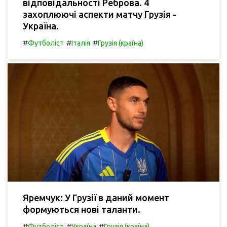
відповідальності Реброва. 4
захоплюючі аспекти матчу Грузія -
Україна.
#
#
#
Футболіст
Італія
Грузія (країна)
Яремчук: У Грузії в даний момент
формуються нові таланти.
#
#
#
Футболіст
Україна
Грузія (країна)