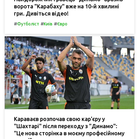
ворота "Карабаху" вже на 10-й хвилині
гри. Дивіться відео!
#
#
#
Футболіст
Київ
Євро
Караваєв розпочав свою кар'єру у
"Шахтарі" після переходу з "Динамо":
"Це нова сторінка в моєму професійному