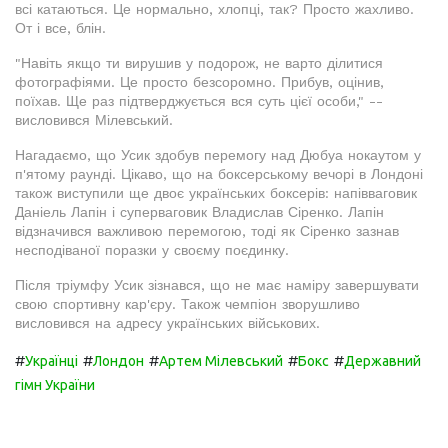
всі катаються. Це нормально, хлопці, так? Просто жахливо.
От і все, блін.
"Навіть якщо ти вирушив у подорож, не варто ділитися
фотографіями. Це просто безсоромно. Прибув, оцінив,
поїхав. Ще раз підтверджується вся суть цієї особи," --
висловився Мілевський.
Нагадаємо, що Усик здобув перемогу над Дюбуа нокаутом у
п'ятому раунді. Цікаво, що на боксерському вечорі в Лондоні
також виступили ще двоє українських боксерів: напівваговик
Даніель Лапін і суперваговик Владислав Сіренко. Лапін
відзначився важливою перемогою, тоді як Сіренко зазнав
несподіваної поразки у своєму поєдинку.
Після тріумфу Усик зізнався, що не має наміру завершувати
свою спортивну кар'єру. Також чемпіон зворушливо
висловився на адресу українських військових.
#
#
#
#
#
Українці
Лондон
Артем Мілевський
Бокс
Державний
гімн України