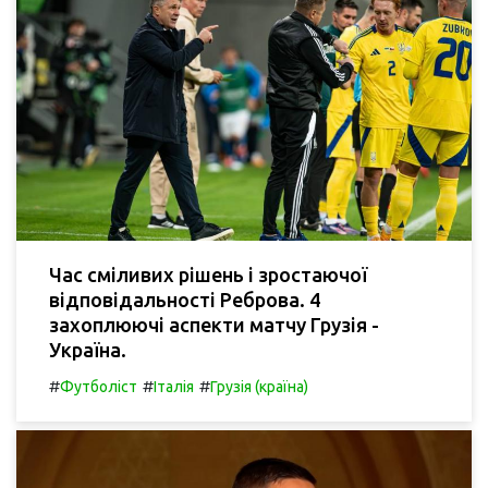
Час сміливих рішень і зростаючої
відповідальності Реброва. 4
захоплюючі аспекти матчу Грузія -
Україна.
#
#
#
Футболіст
Італія
Грузія (країна)