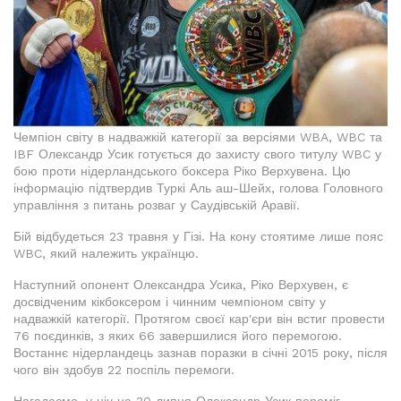
Чемпіон світу в надважкій категорії за версіями WBA, WBC та
IBF Олександр Усик готується до захисту свого титулу WBC у
бою проти нідерландського боксера Ріко Верхувена. Цю
інформацію підтвердив Туркі Аль аш-Шейх, голова Головного
управління з питань розваг у Саудівській Аравії.
Бій відбудеться 23 травня у Гізі. На кону стоятиме лише пояс
WBC, який належить українцю.
Наступний опонент Олександра Усика, Ріко Верхувен, є
досвідченим кікбоксером і чинним чемпіоном світу у
надважкій категорії. Протягом своєї кар'єри він встиг провести
76 поєдинків, з яких 66 завершилися його перемогою.
Востаннє нідерландець зазнав поразки в січні 2015 року, після
чого він здобув 22 поспіль перемоги.