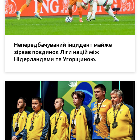
Непередбачуваний інцидент майже
зірвав поєдинок Ліги націй між
Нідерландами та Угорщиною.