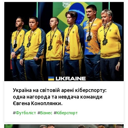
Україна на світовій арені кіберспорту:
одна нагорода та невдача команди
Євгена Коноплянки.
#
#
#
Футболіст
Бізнес
Кіберспорт