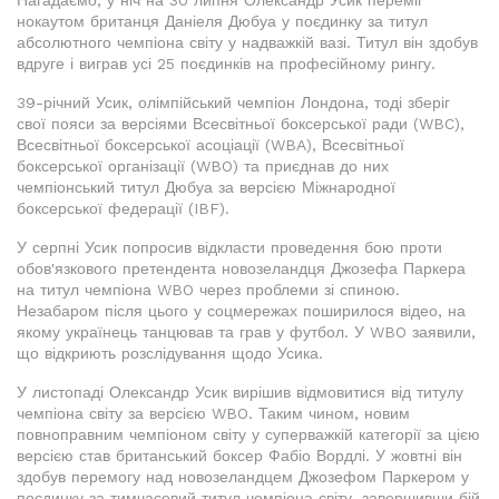
Нагадаємо, у ніч на 30 липня Олександр Усик переміг
нокаутом британця Даніеля Дюбуа у поєдинку за титул
абсолютного чемпіона світу у надважкій вазі. Титул він здобув
вдруге і виграв усі 25 поєдинків на професійному рингу.
39-річний Усик, олімпійський чемпіон Лондона, тоді зберіг
свої пояси за версіями Всесвітньої боксерської ради (WBC),
Всесвітньої боксерської асоціації (WBA), Всесвітньої
боксерської організації (WBO) та приєднав до них
чемпіонський титул Дюбуа за версією Міжнародної
боксерської федерації (IBF).
У серпні Усик попросив відкласти проведення бою проти
обов'язкового претендента новозеландця Джозефа Паркера
на титул чемпіона WBO через проблеми зі спиною.
Незабаром після цього у соцмережах поширилося відео, на
якому українець танцював та грав у футбол. У WBO заявили,
що відкриють розслідування щодо Усика.
У листопаді Олександр Усик вирішив відмовитися від титулу
чемпіона світу за версією WBO. Таким чином, новим
повноправним чемпіоном світу у суперважкій категорії за цією
версією став британський боксер Фабіо Вордлі. У жовтні він
здобув перемогу над новозеландцем Джозефом Паркером у
поєдинку за тимчасовий титул чемпіона світу, завершивши бій