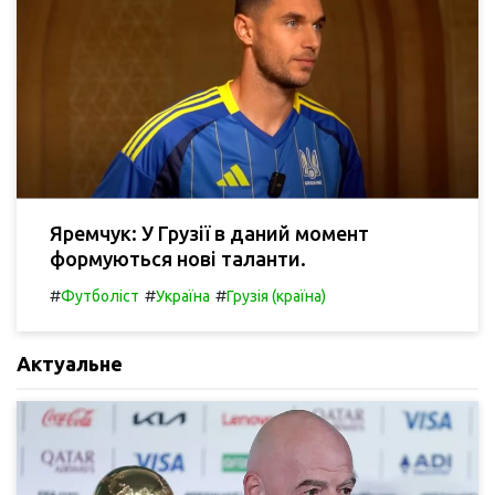
Яремчук: У Грузії в даний момент
формуються нові таланти.
#
#
#
Футболіст
Україна
Грузія (країна)
Актуальне