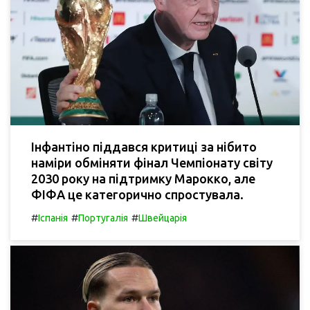
Інфантіно піддався критиці за нібито
наміри обміняти фінал Чемпіонату світу
2030 року на підтримку Марокко, але
ФІФА це категорично спростувала.
#
#
#
Іспанія
Португалія
Швейцарія