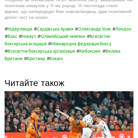
технічним нокаутом у 11-му раунді. 14 листопада стало
відомо, що напередодні бою новозеландець здав позитивний
допінг-тест на кокаїн.
#
#
#
#
Нідерланди
Саудівська Аравія
Олександр Усик
Лондон
#
#
#
#
Бокс
Нокаут
Олімпійський чемпіон
Всесвітня
#
боксерська асоціація
Міжнародна федерація боксу
#
#
#
Всесвітня боксерська організація
Кікбоксинг
Велика
#
#
Британія
Британці
Кокаїн
Читайте також