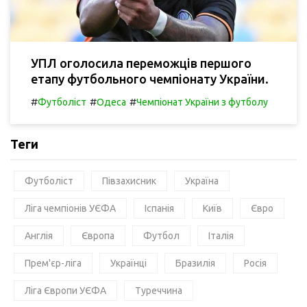
УПЛ оголосила переможців першого
етапу футбольного чемпіонату України.
#
#
#
Футболіст
Одеса
Чемпіонат України з футболу
Теги
Футболіст
Півзахисник
Україна
Ліга чемпіонів УЄФА
Іспанія
Київ
Євро
Англія
Європа
Футбол
Італія
Прем'єр-ліга
Українці
Бразилія
Росія
Ліга Європи УЄФА
Туреччина