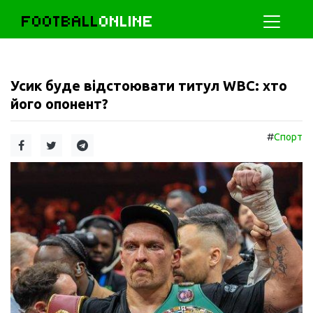
FOOTBALL
ONLINE
Усик буде відстоювати титул WBC: хто
його опонент?
#
Спорт