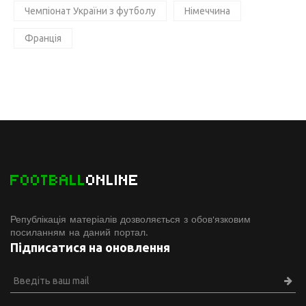
Чемпіонат України з футболу
Німеччина
Франція
FOOTBALL
ONLINE
Републікація матеріалів дозволяється з обов'язковим
посиланням на даний портал.
Підписатися на оновлення