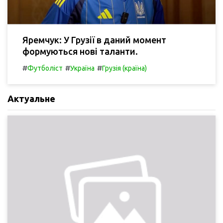
Яремчук: У Грузії в даний момент
формуються нові таланти.
#
#
#
Футболіст
Україна
Грузія (країна)
Актуальне