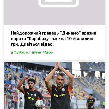
Найдорожчий гравець "Динамо" вразив
ворота "Карабаху" вже на 10-й хвилині
гри. Дивіться відео!
#
#
#
Футболіст
Київ
Євро