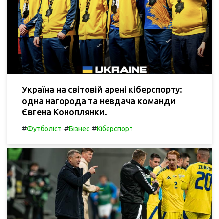
Україна на світовій арені кіберспорту:
одна нагорода та невдача команди
Євгена Коноплянки.
#
#
#
Футболіст
Бізнес
Кіберспорт