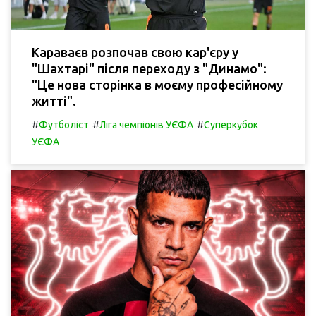
Караваєв розпочав свою кар'єру у
"Шахтарі" після переходу з "Динамо":
"Це нова сторінка в моєму професійному
житті".
#
#
#
Футболіст
Ліга чемпіонів УЄФА
Суперкубок
УЄФА