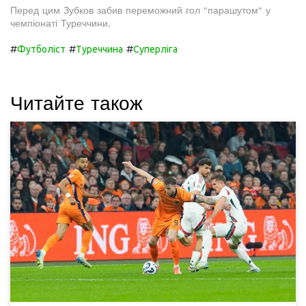
Перед цим Зубков забив переможний гол "парашутом" у
чемпіонаті Туреччини.
#
#
#
Футболіст
Туреччина
Суперліга
Читайте також