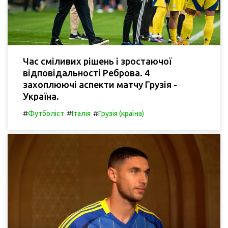
Час сміливих рішень і зростаючої
відповідальності Реброва. 4
захоплюючі аспекти матчу Грузія -
Україна.
#
#
#
Футболіст
Італія
Грузія (країна)