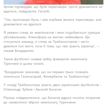
Артем підтвердив, що були переговори, проте домовитися не
вдалося, повідомляє Fanatik.
"Так, пропозиція була, і між клубами велися переговори, але
домовитися не вдалося
Я уважно стежу за чемпіонатом і мені подобаються турецькі
уболівальники. Атмосфера на матчах неймовірна. Що
стосується команд, я стежу за Трабзонспором і часто
дивлюся їхні матчі, хоча б тому, що там грають українці", --
сказав Бондаренко.
Також футболіст назвав трійку фаворитів чемпіонату
Туреччині в цьому сезоні.
"Бондаренко зазначив, що на перших трьох позиціях
опиняться Галатасарай, Фенербахче та Трабзонспор."
У складі Трабзонспора грають двоє українських футболістів -
Олександр Зубков і Арсеній Батагов.
Раніше повідомлялося, що Батагов вдруге поспіль потрапив
до символічної збірної чемпіонату Туреччини.