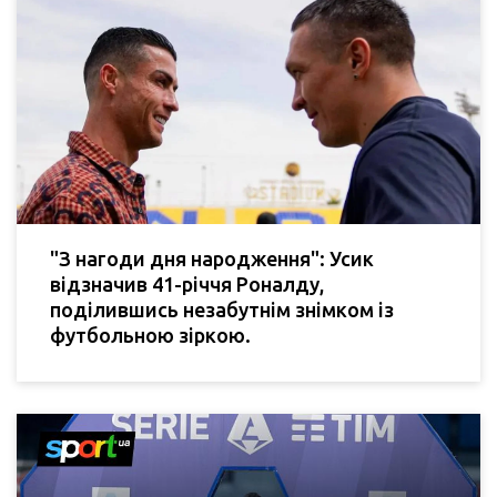
"З нагоди дня народження": Усик
відзначив 41-річчя Роналду,
поділившись незабутнім знімком із
футбольною зіркою.