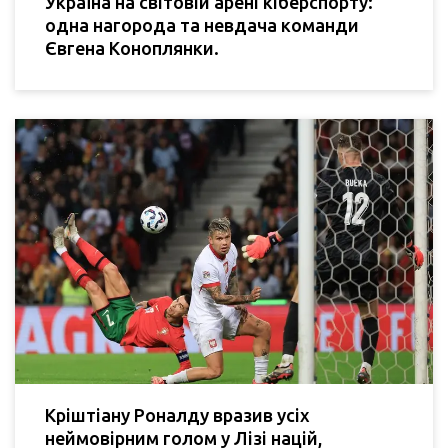
Україна на світовій арені кіберспорту:
одна нагорода та невдача команди
Євгена Коноплянки.
Кріштіану Роналду вразив усіх
неймовірним голом у Лізі націй,