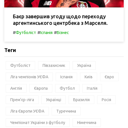
Баєр завершив угоду щодо переходу
аргентинського центрбека з Марселя.
#
#
#
Футболіст
Іспанія
Бізнес
Теги
Футболіст
Півзахисник
Україна
Ліга чемпіонів УЄФА
Іспанія
Київ
Євро
Англія
Європа
Футбол
Італія
Прем'єр-ліга
Українці
Бразилія
Росія
Ліга Європи УЄФА
Туреччина
Чемпіонат України з футболу
Німеччина