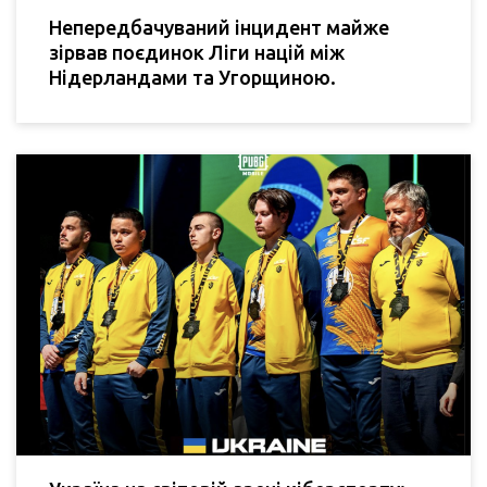
Непередбачуваний інцидент майже
зірвав поєдинок Ліги націй між
Нідерландами та Угорщиною.