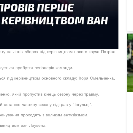
ту на літніх зборах під керівництвом нового коуча Патріка
ується прибуття легіонерів команди.
ся під керівництвом основного складу: Ігоря Омельченка,
енко, який пропустив кінець сезону через травму.
останню частину сезону відіграв у "Інгульці".
тренування проходять з великим ентузіазмом.
рівництвом ван Леувена