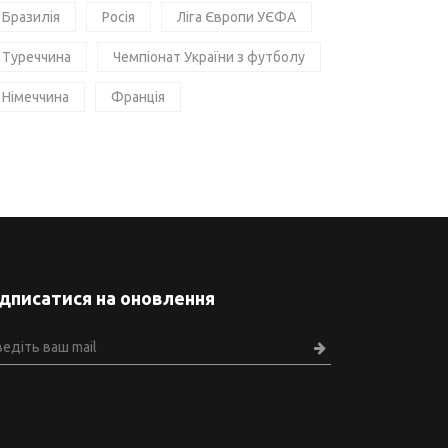
Бразилія
Росія
Ліга Європи УЄФА
Туреччина
Чемпіонат України з футболу
Німеччина
Франція
ідписатися на оновлення