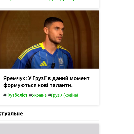
Яремчук: У Грузії в даний момент
формуються нові таланти.
#
#
#
Футболіст
Україна
Грузія (країна)
ктуальне