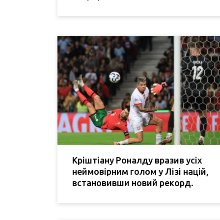
Кріштіану Роналду вразив усіх
неймовірним голом у Лізі націй,
встановивши новий рекорд.