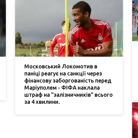
Московський Локомотив в
паніці реагує на санкції через
фінансову заборгованість перед
Маріуполем - ФІФА наклала
штраф на "залізничників" всього
за 4 хвилини.