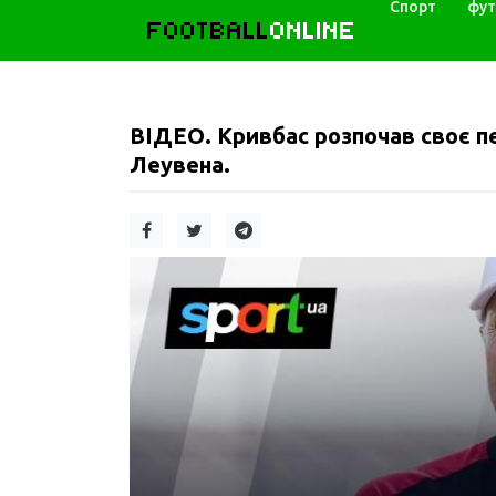
Спорт
фут
FOOTBALL
ONLINE
ВІДЕО. Кривбас розпочав своє п
Леувена.