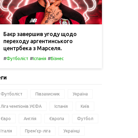
Баєр завершив угоду щодо
переходу аргентинського
центрбека з Марселя.
#
#
#
Футболіст
Іспанія
Бізнес
еги
Футболіст
Півзахисник
Україна
Ліга чемпіонів УЄФА
Іспанія
Київ
Євро
Англія
Європа
Футбол
Італія
Прем'єр-ліга
Українці