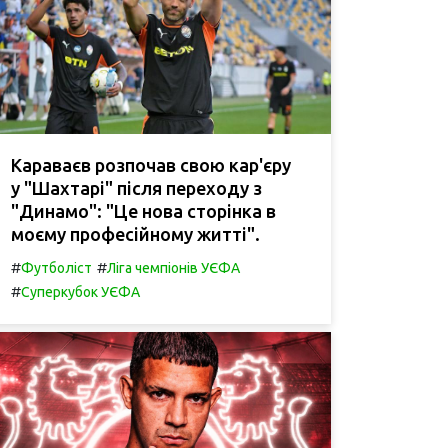
Караваєв розпочав свою кар'єру
у "Шахтарі" після переходу з
"Динамо": "Це нова сторінка в
моєму професійному житті".
#
#
Футболіст
Ліга чемпіонів УЄФА
#
Суперкубок УЄФА