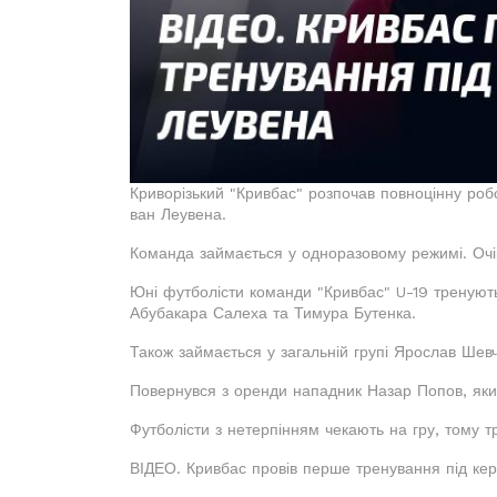
Криворізький "Кривбас" розпочав повноцінну робо
ван Леувена.
Команда займається у одноразовому режимі. Очік
Юні футболісти команди "Кривбас" U-19 тренують
Абубакара Салеха та Тимура Бутенка.
Також займається у загальній групі Ярослав Шевч
Повернувся з оренди нападник Назар Попов, який 
Футболісти з нетерпінням чекають на гру, тому 
ВІДЕО. Кривбас провів перше тренування під ке