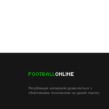
FOOTBALL
ONLINE
Републікація матеріалів дозволяється з
обов'язковим посиланням на даний портал.