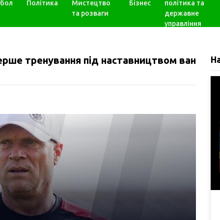
бол
Політика
Мистецтво
Бізнес
політика та
та розваги
державне
управління
ерше тренування під наставництвом ван
Н