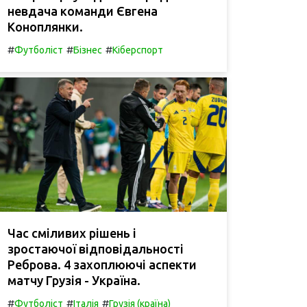
невдача команди Євгена
Коноплянки.
#
#
#
Футболіст
Бізнес
Кіберспорт
Час сміливих рішень і
зростаючої відповідальності
Реброва. 4 захоплюючі аспекти
матчу Грузія - Україна.
#
#
#
Футболіст
Італія
Грузія (країна)