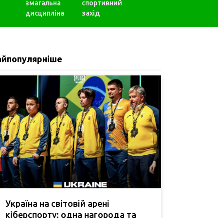
змагальна
спортивний
дисципліна
захід
айпопулярніше
Україна на світовій арені
кіберспорту: одна нагорода та