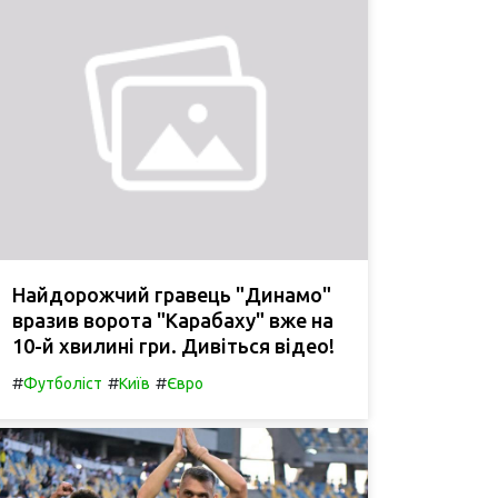
Найдорожчий гравець "Динамо"
вразив ворота "Карабаху" вже на
10-й хвилині гри. Дивіться відео!
#
#
#
Футболіст
Київ
Євро