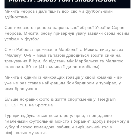
Микита Ребров і далі тішить всіх своїми футбольними
здібностями.
Син головного тренера національної збірної України Сергія
Реброва, Микита, знову привернув увагу завдяки своїм новим
успіхам у футболі.
Сім'я Реброва проживає в Марбельї, а Микита виступає за
"Малагу" U-9 - мамі та татові доводиться возити сина на
тренування й ігри, бо відстань між Марбельєю та Малагою
становить 60 км (41 хвилина їзди автомобілем).
Микита є одним із найкращих гравців у своїй команді - він
уже не раз ставав найкращим бомбардиром у турнірах, у
яких брав участь.
Більше яскравих фото із життя спортсменів у Telegram
LIFESTYLE на Sport.ua
Турніри відбуваються досить регулярно, і нещодавно
"маленький футбольний монстр з України" здобув перемогу в
кубку зі своєю командою, забивши вирішальний гол у
півфінальному матчі.