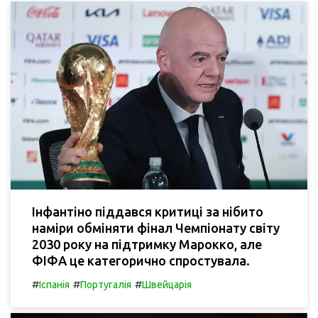
Інфантіно піддався критиці за нібито
наміри обміняти фінал Чемпіонату світу
2030 року на підтримку Марокко, але
ФІФА це категорично спростувала.
#
#
#
Іспанія
Португалія
Швейцарія