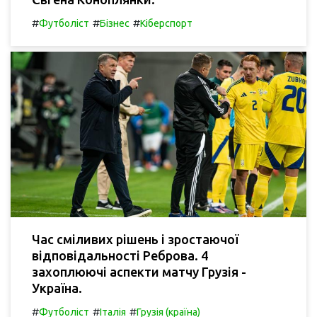
#
#
#
Футболіст
Бізнес
Кіберспорт
Час сміливих рішень і зростаючої
відповідальності Реброва. 4
захоплюючі аспекти матчу Грузія -
Україна.
#
#
#
Футболіст
Італія
Грузія (країна)