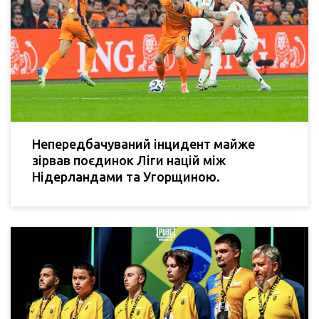
Непередбачуваний інцидент майже
зірвав поєдинок Ліги націй між
Нідерландами та Угорщиною.