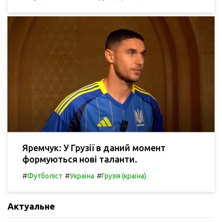
Яремчук: У Грузії в даний момент
формуються нові таланти.
#
#
#
Футболіст
Україна
Грузія (країна)
Актуальне