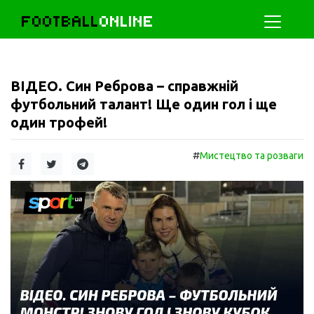
FOOTBALL
ONLINE
ВІДЕО. Син Реброва – справжній
футбольний талант! Ще один гол і ще
один трофей!
#
Мистецтво та розваги