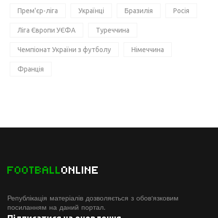
Прем'єр-ліга
Українці
Бразилія
Росія
Ліга Європи УЄФА
Туреччина
Чемпіонат України з футболу
Німеччина
Франція
FOOTBALL
ONLINE
Републікація матеріалів дозволяється з обов'язковим
посиланням на даний портал.