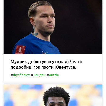
Мудрик дебютував у складі Челсі:
подробиці гри проти Ювентуса.
#
#
#
Футболіст
Лондон
Англія