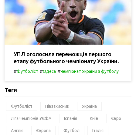
УПЛ оголосила переможців першого
етапу футбольного чемпіонату України.
#
#
#
Футболіст
Одеса
Чемпіонат України з футболу
Теги
Футболіст
Півзахисник
Україна
Ліга чемпіонів УЄФА
Іспанія
Київ
Євро
Англія
Європа
Футбол
Італія