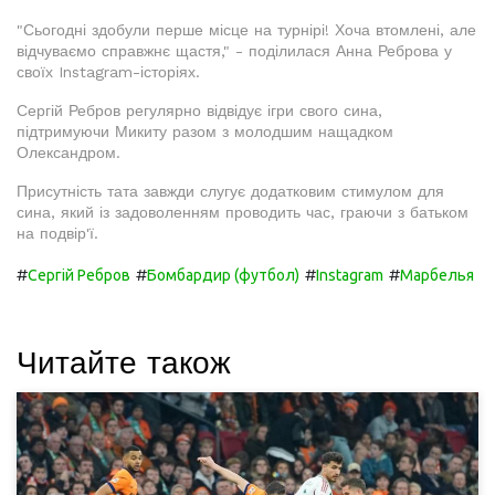
"Сьогодні здобули перше місце на турнірі! Хоча втомлені, але
відчуваємо справжнє щастя," - поділилася Анна Реброва у
своїх Instagram-історіях.
Сергій Ребров регулярно відвідує ігри свого сина,
підтримуючи Микиту разом з молодшим нащадком
Олександром.
Присутність тата завжди слугує додатковим стимулом для
сина, який із задоволенням проводить час, граючи з батьком
на подвір'ї.
#
#
#
#
Сергій Ребров
Бомбардир (футбол)
Instagram
Марбелья
Читайте також