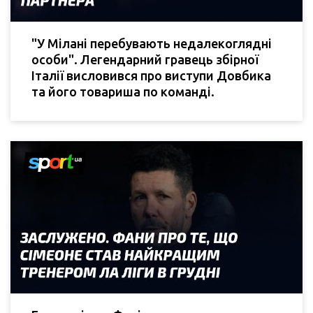
"У Мілані перебувають недалекоглядні
особи". Легендарний гравець збірної
Італії висловився про виступи Довбика
та його товариша по команді.