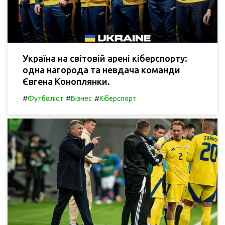
Україна на світовій арені кіберспорту:
одна нагорода та невдача команди
Євгена Коноплянки.
#
#
#
Футболіст
Бізнес
Кіберспорт