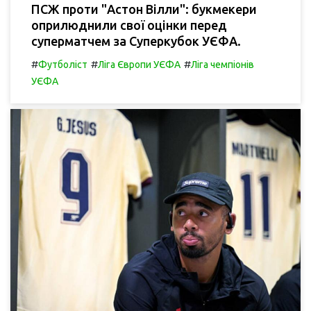
ПСЖ проти "Астон Вілли": букмекери
оприлюднили свої оцінки перед
суперматчем за Суперкубок УЄФА.
#
#
#
Футболіст
Ліга Європи УЄФА
Ліга чемпіонів
УЄФА