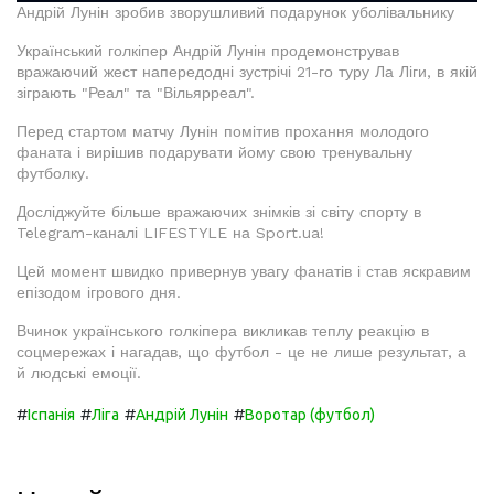
Андрій Лунін зробив зворушливий подарунок уболівальнику
Український голкіпер Андрій Лунін продемонстрував
вражаючий жест напередодні зустрічі 21-го туру Ла Ліги, в якій
зіграють "Реал" та "Вільярреал".
Перед стартом матчу Лунін помітив прохання молодого
фаната і вирішив подарувати йому свою тренувальну
футболку.
Досліджуйте більше вражаючих знімків зі світу спорту в
Telegram-каналі LIFESTYLE на Sport.ua!
Цей момент швидко привернув увагу фанатів і став яскравим
епізодом ігрового дня.
Вчинок українського голкіпера викликав теплу реакцію в
соцмережах і нагадав, що футбол - це не лише результат, а
й людські емоції.
#
#
#
#
Іспанія
Ліга
Андрій Лунін
Воротар (футбол)