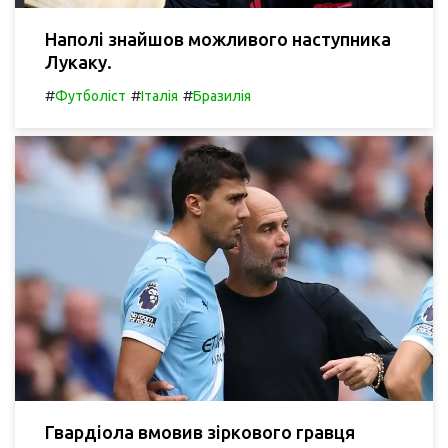
Наполі знайшов можливого наступника
Лукаку.
#
#
#
Футболіст
Італія
Бразилія
Гвардіола вмовив зіркового гравця