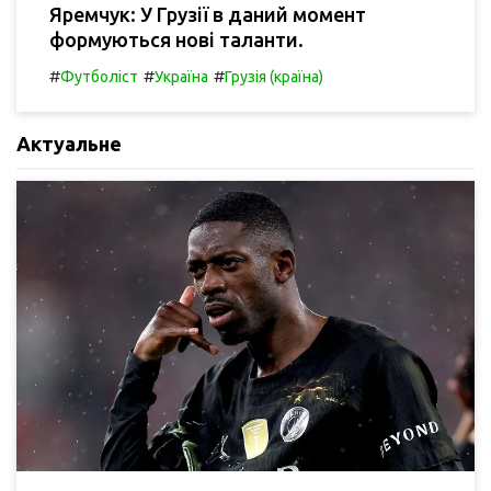
Яремчук: У Грузії в даний момент
формуються нові таланти.
#
#
#
Футболіст
Україна
Грузія (країна)
Актуальне