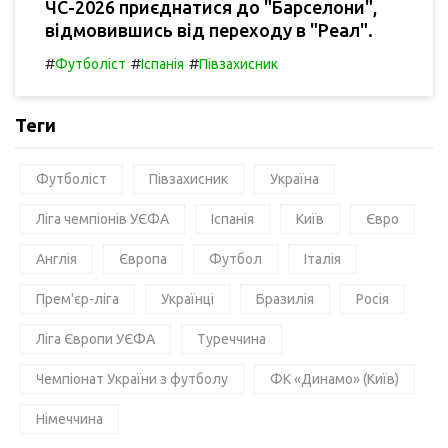
ЧС-2026 приєднатися до "Барселони",
відмовившись від переходу в "Реал".
#
#
#
Футболіст
Іспанія
Півзахисник
Теги
Футболіст
Півзахисник
Україна
Ліга чемпіонів УЄФА
Іспанія
Київ
Євро
Англія
Європа
Футбол
Італія
Прем'єр-ліга
Українці
Бразилія
Росія
Ліга Європи УЄФА
Туреччина
Чемпіонат України з футболу
ФК «Динамо» (Київ)
Німеччина