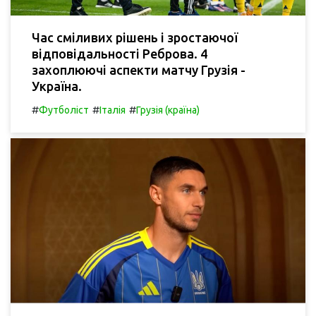
Час сміливих рішень і зростаючої
відповідальності Реброва. 4
захоплюючі аспекти матчу Грузія -
Україна.
#
#
#
Футболіст
Італія
Грузія (країна)