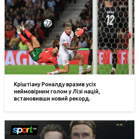
Кріштіану Роналду вразив усіх
неймовірним голом у Лізі націй,
встановивши новий рекорд.