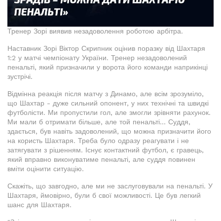
Тренер Зорі виявив незадоволення роботою арбітра.
Наставник Зорі Віктор Скрипник оцінив поразку від Шахтаря
1:2 у матчі чемпіонату України. Тренер незадоволений
пенальті, який призначили у ворота його команди наприкінці
зустрічі.
Відмінна реакція після матчу з Динамо, але всім зрозуміло,
що Шахтар - дуже сильний опонент, у них технічні та швидкі
футболісти. Ми пропустили гол, але змогли зрівняти рахунок.
Ми мали б отримати більше, але той пенальті... Суддя,
здається, був навіть задоволений, що можна призначити його
на користь Шахтаря. Треба було одразу реагувати і не
затягувати з рішенням. Існує контактний футбол, є гравець,
який вправно виконуватиме пенальті, але суддя повинен
вміти оцінити ситуацію.
Скажіть, що завгодно, але ми не заслуговували на пенальті. У
Шахтаря, ймовірно, були б свої можливості. Це був легкий
шанс для Шахтаря.