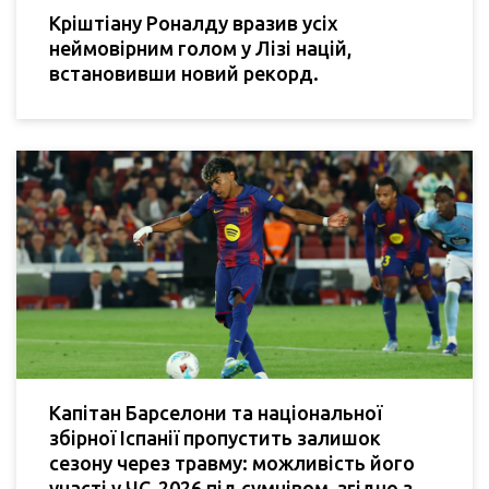
Кріштіану Роналду вразив усіх
неймовірним голом у Лізі націй,
встановивши новий рекорд.
Капітан Барселони та національної
збірної Іспанії пропустить залишок
сезону через травму: можливість його
участі у ЧС-2026 під сумнівом, згідно з