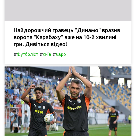
Найдорожчий гравець "Динамо" вразив
ворота "Карабаху" вже на 10-й хвилині
гри. Дивіться відео!
#
#
#
Футболіст
Київ
Євро