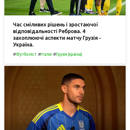
Час сміливих рішень і зростаючої
відповідальності Реброва. 4
захоплюючі аспекти матчу Грузія -
Україна.
#
#
#
Футболіст
Італія
Грузія (країна)