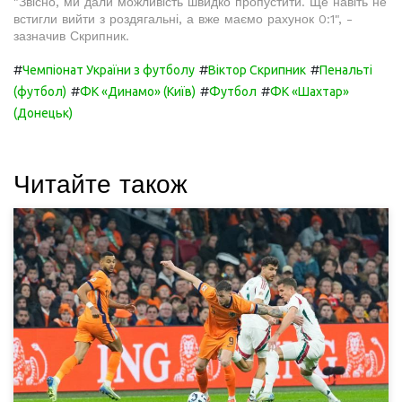
"Звісно, ми дали можливість швидко пропустити. Ще навіть не
встигли вийти з роздягальні, а вже маємо рахунок 0:1", -
зазначив Скрипник.
#
#
#
Чемпіонат України з футболу
Віктор Скрипник
Пенальті
#
#
#
(футбол)
ФК «Динамо» (Київ)
Футбол
ФК «Шахтар»
(Донецьк)
Читайте також