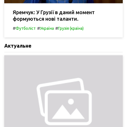
Яремчук: У Грузії в даний момент
формуються нові таланти.
#
#
#
Футболіст
Україна
Грузія (країна)
Актуальне