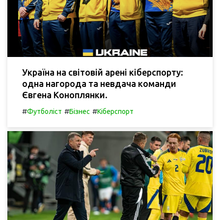
Україна на світовій арені кіберспорту:
одна нагорода та невдача команди
Євгена Коноплянки.
#
#
#
Футболіст
Бізнес
Кіберспорт