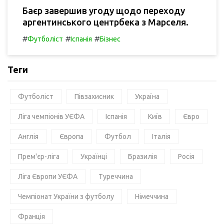
Баєр завершив угоду щодо переходу
аргентинського центрбека з Марселя.
#
#
#
Футболіст
Іспанія
Бізнес
Теги
Футболіст
Півзахисник
Україна
Ліга чемпіонів УЄФА
Іспанія
Київ
Євро
Англія
Європа
Футбол
Італія
Прем'єр-ліга
Українці
Бразилія
Росія
Ліга Європи УЄФА
Туреччина
Чемпіонат України з футболу
Німеччина
Франція