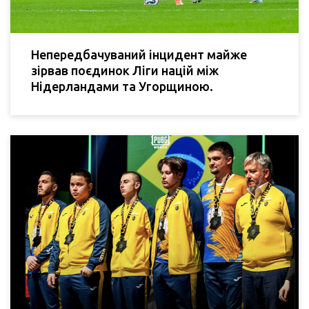
Непередбачуваний інцидент майже
зірвав поєдинок Ліги націй між
Нідерландами та Угорщиною.