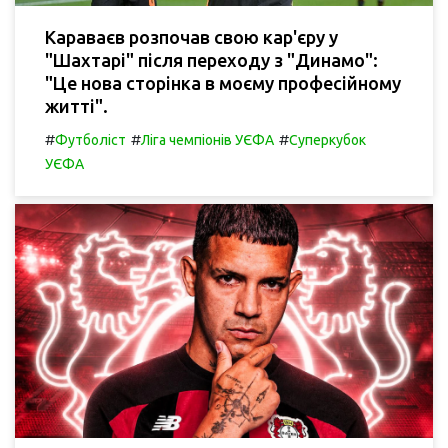
Караваєв розпочав свою кар'єру у
"Шахтарі" після переходу з "Динамо":
"Це нова сторінка в моєму професійному
житті".
#
#
#
Футболіст
Ліга чемпіонів УЄФА
Суперкубок
УЄФА