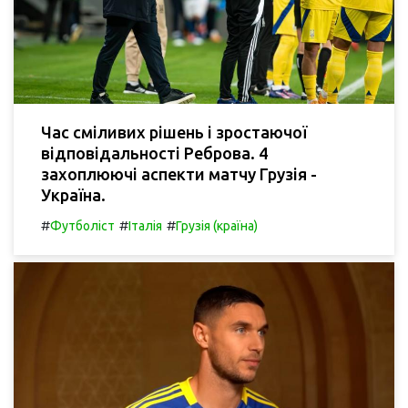
Час сміливих рішень і зростаючої
відповідальності Реброва. 4
захоплюючі аспекти матчу Грузія -
Україна.
#
#
#
Футболіст
Італія
Грузія (країна)