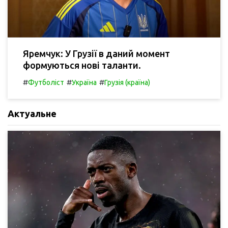
Яремчук: У Грузії в даний момент
формуються нові таланти.
#
#
#
Футболіст
Україна
Грузія (країна)
Актуальне