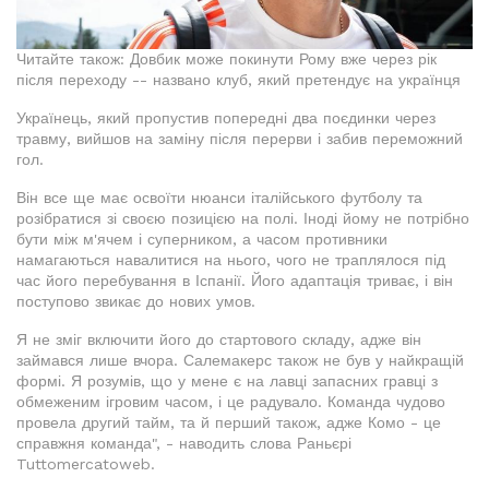
Читайте також: Довбик може покинути Рому вже через рік
після переходу -- названо клуб, який претендує на українця
Українець, який пропустив попередні два поєдинки через
травму, вийшов на заміну після перерви і забив переможний
гол.
Він все ще має освоїти нюанси італійського футболу та
розібратися зі своєю позицією на полі. Іноді йому не потрібно
бути між м'ячем і суперником, а часом противники
намагаються навалитися на нього, чого не траплялося під
час його перебування в Іспанії. Його адаптація триває, і він
поступово звикає до нових умов.
Я не зміг включити його до стартового складу, адже він
займався лише вчора. Салемакерс також не був у найкращій
формі. Я розумів, що у мене є на лавці запасних гравці з
обмеженим ігровим часом, і це радувало. Команда чудово
провела другий тайм, та й перший також, адже Комо - це
справжня команда", - наводить слова Раньєрі
Tuttomercatoweb.