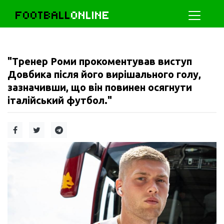
FOOTBALL
ONLINE
"Тренер Роми прокоментував виступ
Довбика після його вирішального голу,
зазначивши, що він повинен осягнути
італійський футбол."