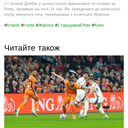
27-річний Довбик у цьому сезоні відзначився 14 голами за
Рому, провівши на полі 34 гри. Він приєднався до римського
клубу минулого літа, перейшовши з іспанської Жирони.
#
#
#
#
#
Іспанія
Італія
Жирона
Стародавній Рим
Комо.
Читайте також