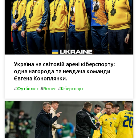
Україна на світовій арені кіберспорту:
одна нагорода та невдача команди
Євгена Коноплянки.
#
#
#
Футболіст
Бізнес
Кіберспорт