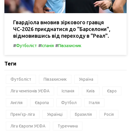
Гвардіола вмовив зіркового гравця
ЧС-2026 приєднатися до "Барселони",
відмовившись від переходу в "Реал".
#
#
#
Футболіст
Іспанія
Півзахисник
Теги
Футболіст
Півзахисник
Україна
Ліга чемпіонів УЄФА
Іспанія
Київ
Євро
Англія
Європа
Футбол
Італія
Прем'єр-ліга
Українці
Бразилія
Росія
Ліга Європи УЄФА
Туреччина