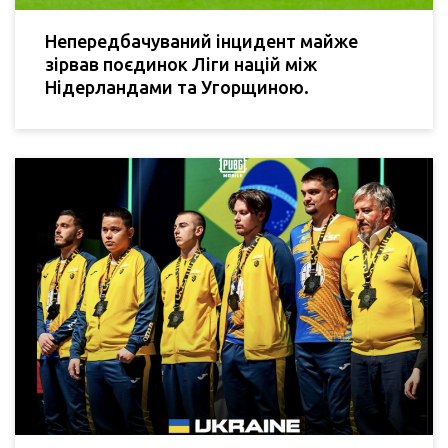
Непередбачуваний інцидент майже
зірвав поєдинок Ліги націй між
Нідерландами та Угорщиною.