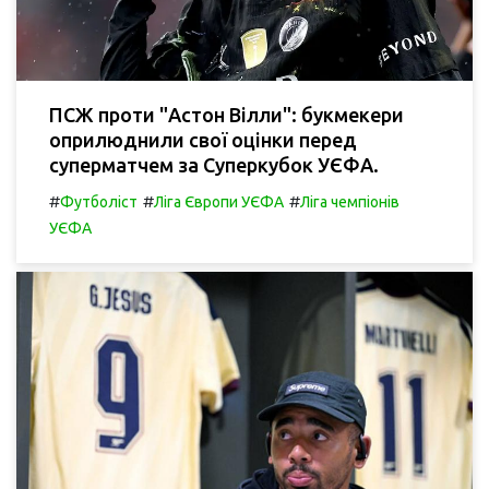
ПСЖ проти "Астон Вілли": букмекери
оприлюднили свої оцінки перед
суперматчем за Суперкубок УЄФА.
#
#
#
Футболіст
Ліга Європи УЄФА
Ліга чемпіонів
УЄФА