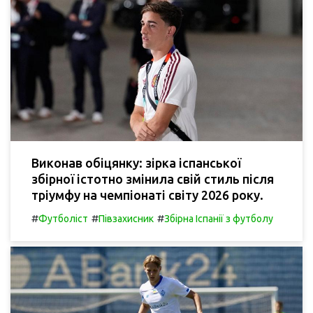
Виконав обіцянку: зірка іспанської
збірної істотно змінила свій стиль після
тріумфу на чемпіонаті світу 2026 року.
#
#
#
Футболіст
Півзахисник
Збірна Іспанії з футболу