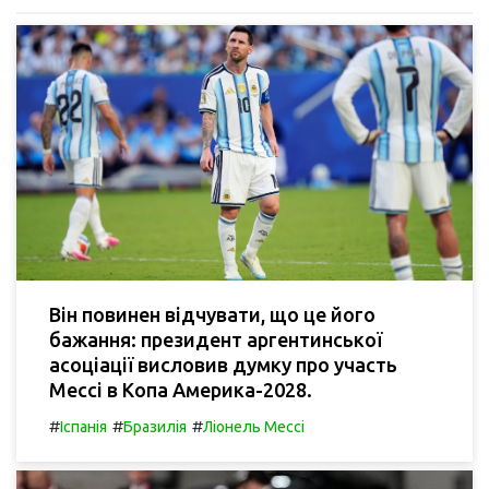
Він повинен відчувати, що це його
бажання: президент аргентинської
асоціації висловив думку про участь
Мессі в Копа Америка-2028.
#
#
#
Іспанія
Бразилія
Ліонель Мессі