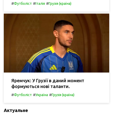
#
#
#
Футболіст
Італія
Грузія (країна)
Яремчук: У Грузії в даний момент
формуються нові таланти.
#
#
#
Футболіст
Україна
Грузія (країна)
Актуальне