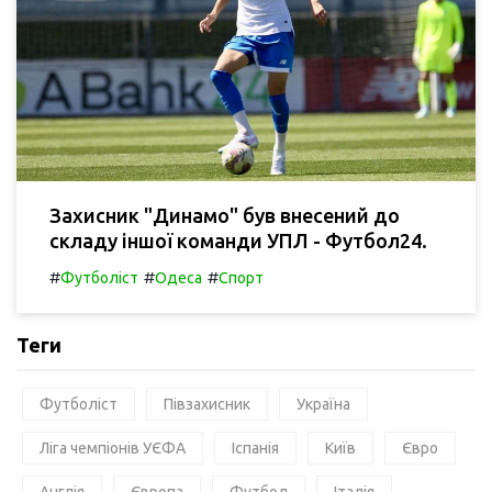
Захисник "Динамо" був внесений до
складу іншої команди УПЛ - Футбол24.
#
#
#
Футболіст
Одеса
Спорт
Теги
Футболіст
Півзахисник
Україна
Ліга чемпіонів УЄФА
Іспанія
Київ
Євро