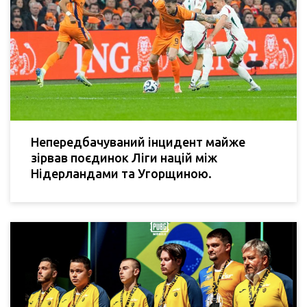
Непередбачуваний інцидент майже
зірвав поєдинок Ліги націй між
Нідерландами та Угорщиною.