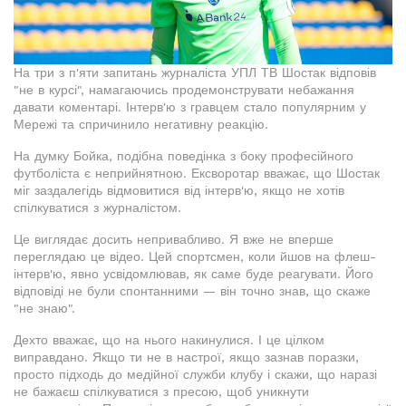
На три з п'яти запитань журналіста УПЛ ТВ Шостак відповів
"не в курсі", намагаючись продемонструвати небажання
давати коментарі. Інтерв'ю з гравцем стало популярним у
Мережі та спричинило негативну реакцію.
На думку Бойка, подібна поведінка з боку професійного
футболіста є неприйнятною. Ексворотар вважає, що Шостак
міг заздалегідь відмовитися від інтерв'ю, якщо не хотів
спілкуватися з журналістом.
Це виглядає досить непривабливо. Я вже не вперше
переглядаю це відео. Цей спортсмен, коли йшов на флеш-
інтерв'ю, явно усвідомлював, як саме буде реагувати. Його
відповіді не були спонтанними — він точно знав, що скаже
"не знаю".
Дехто вважає, що на нього накинулися. І це цілком
виправдано. Якщо ти не в настрої, якщо зазнав поразки,
просто підходь до медійної служби клубу і скажи, що наразі
не бажаєш спілкуватися з пресою, щоб уникнути