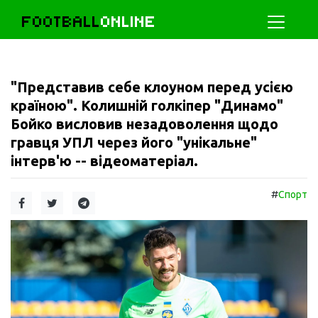
FOOTBALL
ONLINE
"Представив себе клоуном перед усією
країною". Колишній голкіпер "Динамо"
Бойко висловив незадоволення щодо
гравця УПЛ через його "унікальне"
інтерв'ю -- відеоматеріал.
#
Спорт