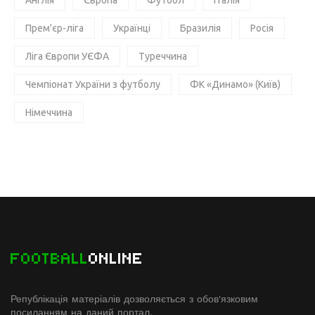
Англія
Європа
Футбол
Італія
Прем'єр-ліга
Українці
Бразилія
Росія
Ліга Європи УЄФА
Туреччина
Чемпіонат України з футболу
ФК «Динамо» (Київ)
Німеччина
FOOTBALL
ONLINE
Републікація матеріалів дозволяється з обов'язковим
посиланням на даний портал.