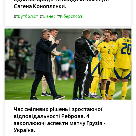
Євгена Коноплянки.
#
#
#
Футболіст
Бізнес
Кіберспорт
Час сміливих рішень і зростаючої
відповідальності Реброва. 4
захоплюючі аспекти матчу Грузія -
Україна.