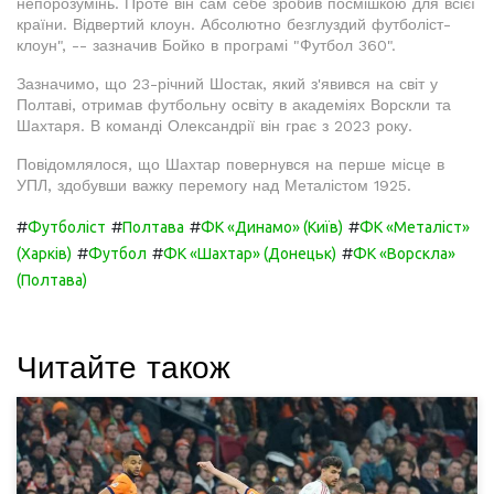
непорозумінь. Проте він сам себе зробив посмішкою для всієї
країни. Відвертий клоун. Абсолютно безглуздий футболіст-
клоун", -- зазначив Бойко в програмі "Футбол 360".
Зазначимо, що 23-річний Шостак, який з'явився на світ у
Полтаві, отримав футбольну освіту в академіях Ворскли та
Шахтаря. В команді Олександрії він грає з 2023 року.
Повідомлялося, що Шахтар повернувся на перше місце в
УПЛ, здобувши важку перемогу над Металістом 1925.
#
#
#
#
Футболіст
Полтава
ФК «Динамо» (Київ)
ФК «Металіст»
#
#
#
(Харків)
Футбол
ФК «Шахтар» (Донецьк)
ФК «Ворскла»
(Полтава)
Читайте також