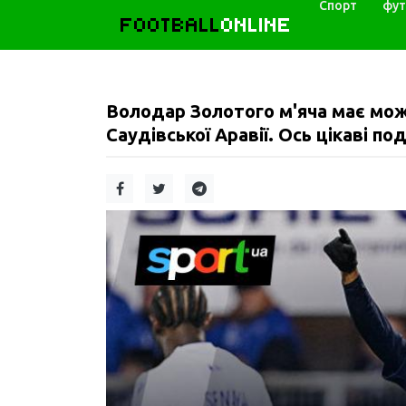
Спорт
фут
FOOTBALL
ONLINE
Володар Золотого м'яча має мож
Саудівської Аравії. Ось цікаві по