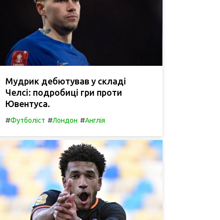
Мудрик дебютував у складі
Челсі: подробиці гри проти
Ювентуса.
#
#
#
Футболіст
Лондон
Англія