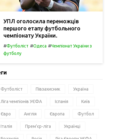
УПЛ оголосила переможців
першого етапу футбольного
чемпіонату України.
#
#
#
Футболіст
Одеса
Чемпіонат України з
футболу
еги
Футболіст
Півзахисник
Україна
Ліга чемпіонів УЄФА
Іспанія
Київ
Євро
Англія
Європа
Футбол
Італія
Прем'єр-ліга
Українці
Бразилія
Росія
Ліга Європи УЄФА