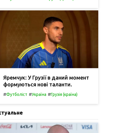
Яремчук: У Грузії в даний момент
формуються нові таланти.
#
#
#
Футболіст
Україна
Грузія (країна)
ктуальне