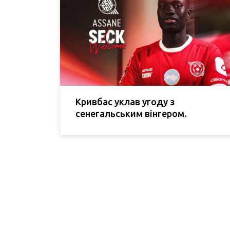
Кривбас уклав угоду з
сенегальським вінгером.