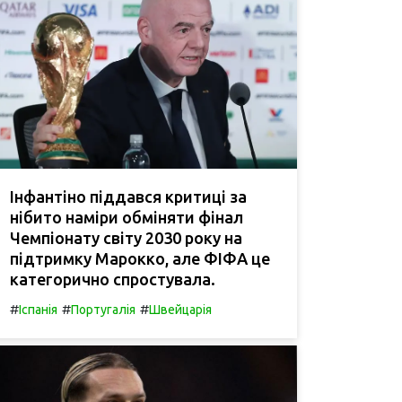
Інфантіно піддався критиці за
нібито наміри обміняти фінал
Чемпіонату світу 2030 року на
підтримку Марокко, але ФІФА це
категорично спростувала.
#
#
#
Іспанія
Португалія
Швейцарія