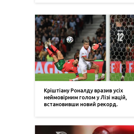
Кріштіану Роналду вразив усіх
неймовірним голом у Лізі націй,
встановивши новий рекорд.