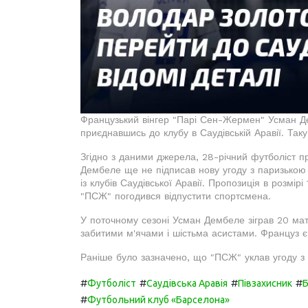
Французький вінгер "Парі Сен-Жермен" Усман Де
приєднавшись до клубу в Саудівській Аравії. Та
Згідно з даними джерела, 28-річний футболіст пр
Дембеле ще не підписав нову угоду з паризькою 
із клубів Саудівської Аравії. Пропозиція в розмі
"ПСЖ" погодився відпустити спортсмена.
У поточному сезоні Усман Дембеле зіграв 20 матч
забитими м'ячами і шістьма асистами. Француз є
Раніше було зазначено, що "ПСЖ" уклав угоду з 
#
#
#
#
Футболіст
Саудівська Аравія
Півзахисник
Б
#
Футбольний клуб «Барселона»