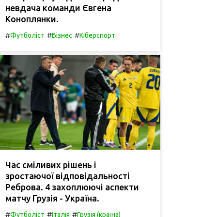
невдача команди Євгена
Коноплянки.
#
#
#
Футболіст
Бізнес
Кіберспорт
Час сміливих рішень і
зростаючої відповідальності
Реброва. 4 захоплюючі аспекти
матчу Грузія - Україна.
#
#
#
Футболіст
Італія
Грузія (країна)