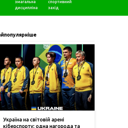
змагальна
спортивний
дисципліна
захід
айпопулярніше
Україна на світовій арені
кіберспорту: одна нагорода та