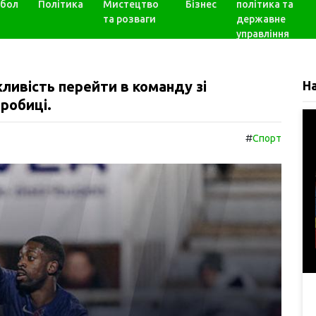
бол
Політика
Мистецтво
Бізнес
політика та
та розваги
державне
управління
ливість перейти в команду зі
Н
дробиці.
#
Спорт