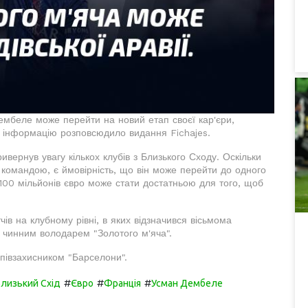
мбеле може перейти на новий етап своєї кар'єри,
ку інформацію розповсюдило видання Fichajes.
ивернув увагу кількох клубів з Близького Сходу. Оскільки
командою, є ймовірність, що він може перейти до одного
рі 100 мільйонів євро може стати достатньою для того, щоб
ів на клубному рівні, в яких відзначився вісьмома
 чинним володарем "Золотого м'яча".
півзахисником "Барселони".
#
#
#
лизький Схід
Євро
Франція
Усман Дембеле