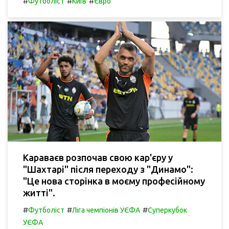
#
#
#
Футболіст
Київ
Євро
Караваєв розпочав свою кар'єру у
"Шахтарі" після переходу з "Динамо":
"Це нова сторінка в моєму професійному
житті".
#
#
#
Футболіст
Ліга чемпіонів УЄФА
Суперкубок
УЄФА