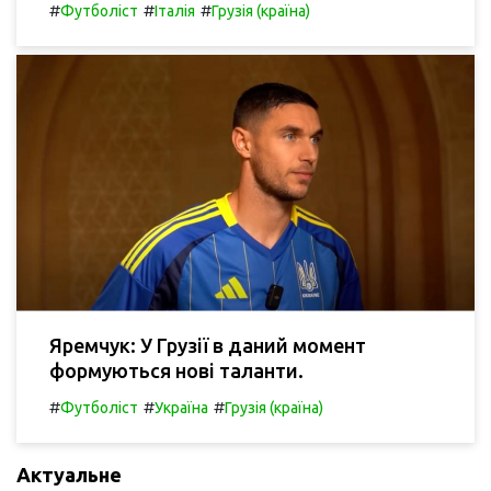
#
#
#
Футболіст
Італія
Грузія (країна)
Яремчук: У Грузії в даний момент
формуються нові таланти.
#
#
#
Футболіст
Україна
Грузія (країна)
Актуальне