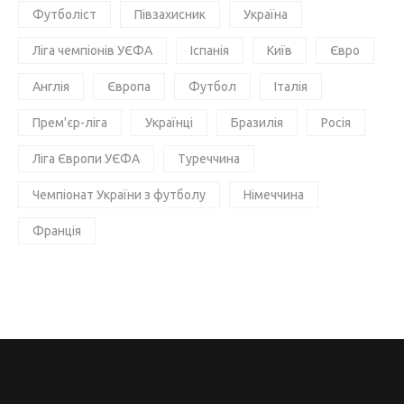
Футболіст
Півзахисник
Україна
Ліга чемпіонів УЄФА
Іспанія
Київ
Євро
Англія
Європа
Футбол
Італія
Прем'єр-ліга
Українці
Бразилія
Росія
Ліга Європи УЄФА
Туреччина
Чемпіонат України з футболу
Німеччина
Франція