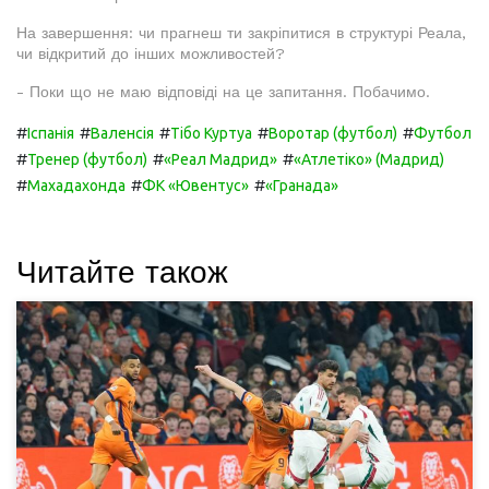
На завершення: чи прагнеш ти закріпитися в структурі Реала,
чи відкритий до інших можливостей?
- Поки що не маю відповіді на це запитання. Побачимо.
#
#
#
#
#
Іспанія
Валенсія
Тібо Куртуа
Воротар (футбол)
Футбол
#
#
#
Тренер (футбол)
«Реал Мадрид»
«Атлетіко» (Мадрид)
#
#
#
Махадахонда
ФК «Ювентус»
«Гранада»
Читайте також