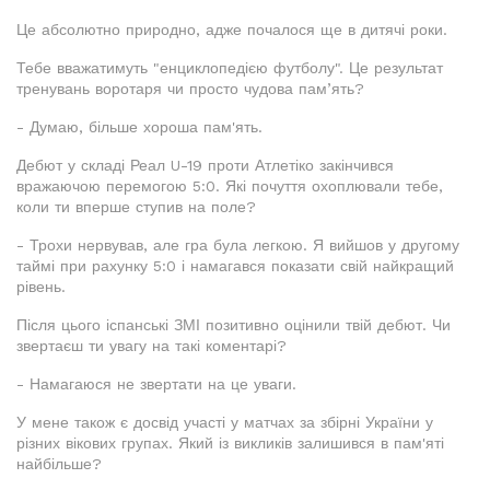
Це абсолютно природно, адже почалося ще в дитячі роки.
Тебе вважатимуть "енциклопедією футболу". Це результат
тренувань воротаря чи просто чудова пам’ять?
- Думаю, більше хороша пам'ять.
Дебют у складі Реал U-19 проти Атлетіко закінчився
вражаючою перемогою 5:0. Які почуття охоплювали тебе,
коли ти вперше ступив на поле?
- Трохи нервував, але гра була легкою. Я вийшов у другому
таймі при рахунку 5:0 і намагався показати свій найкращий
рівень.
Після цього іспанські ЗМІ позитивно оцінили твій дебют. Чи
звертаєш ти увагу на такі коментарі?
- Намагаюся не звертати на це уваги.
У мене також є досвід участі у матчах за збірні України у
різних вікових групах. Який із викликів залишився в пам'яті
найбільше?