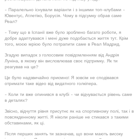
- Паралельно існували варіанти і з іншими топ-клубами -
Ювентус, Атлетіко, Борусія. Чому в підсумку обрав саме
Реал?
- Тому що в Іспанії вже було зроблено багато роботи, я
добре адаптувався і мені дуже подобається життя тут. Крім
того, моєю мрією було потрапити саме в Реал Мадрид.
Згадую випадок з голосовим повідомленням від Андрія
Луніна, в якому він висловлював своє підтримку. Як ти
реагував на це?
Це було надзвичайно приємно! Я зовсім не сподівався
отримати таке відео від видатного голкіпера.
- Коли ти вже опинився в клубі - чи відчувається рівень саме
в деталях?
Звісно, відчуття рівня присутнє як на спортивному полі, так і в
повсякденному житті. Я ніколи раніше не стикався з такими
обставинами, як ці.
Після перших занять ти зазначав, що вони мають високу