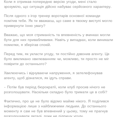
Коли я отримав попередню версію угоди, мені стало
зрозуміло, що ситуація дійсно набуває серйозного характеру.
Після одного з ігор тренер воротарів основної команди
помітив тебе. Як ти вважаєш, що саме в твоєму виступі могло
привернути їхню увагу?
Вважаю, що моя стриманість та впевненість у вчинках могли
бути для них привабливими. Навіть у випадках, коли виникали
помилки, я зберігав спокій.
Перед тим, як укласти угоду, ти постійно дзвонив агенту. Це
було викликано хвилюванням чи, можливо, ти просто не міг
повірити до останнього?
Хвилюючись і відчуваючи напруження, я зателефонував
агенту, щоб дізнатися, як ідуть справи.
- Потім був період бюрократії, коли клуб просив нічого не
розголошувати. Наскільки складно було тримати це в собі?
Фактично, про це не було відомо майже нікого. Я поділився
інформацією лише з найближчими людьми. До останнього
моменту я сам не був впевнений у цьому, тому не прагнув
розголошувати деталі, поки не підпишу угоду.