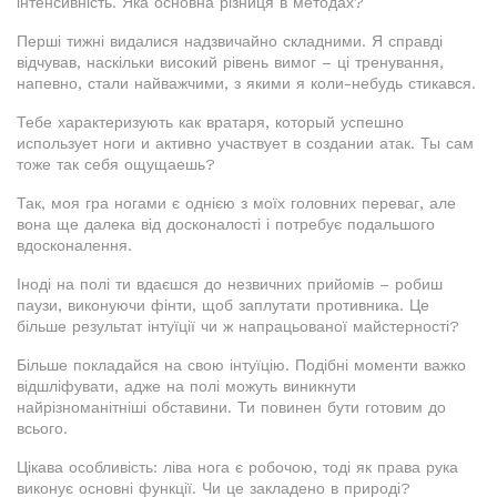
інтенсивність. Яка основна різниця в методах?
Перші тижні видалися надзвичайно складними. Я справді
відчував, наскільки високий рівень вимог – ці тренування,
напевно, стали найважчими, з якими я коли-небудь стикався.
Тебе характеризують как вратаря, который успешно
использует ноги и активно участвует в создании атак. Ты сам
тоже так себя ощущаешь?
Так, моя гра ногами є однією з моїх головних переваг, але
вона ще далека від досконалості і потребує подальшого
вдосконалення.
Іноді на полі ти вдаєшся до незвичних прийомів – робиш
паузи, виконуючи фінти, щоб заплутати противника. Це
більше результат інтуїції чи ж напрацьованої майстерності?
Більше покладайся на свою інтуїцію. Подібні моменти важко
відшліфувати, адже на полі можуть виникнути
найрізноманітніші обставини. Ти повинен бути готовим до
всього.
Цікава особливість: ліва нога є робочою, тоді як права рука
виконує основні функції. Чи це закладено в природі?