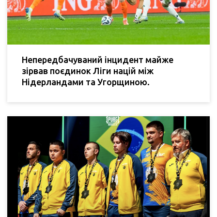
Непередбачуваний інцидент майже
зірвав поєдинок Ліги націй між
Нідерландами та Угорщиною.