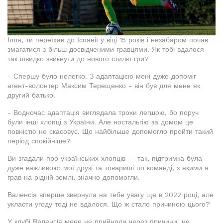
Ілля, ти переїхав до Іспанії у віці 15 років і незабаром почав
змагатися з більш досвідченими гравцями. Як тобі вдалося
так швидко звикнути до нового стилю гри?
- Спершу було нелегко. З адаптацією мені дуже допоміг
агент-волонтер Максим Терещенко - він був для мене як
другий батько.
- Водночас адаптація виглядала трохи легшою, бо поруч
були інші хлопці з України. Але ностальгію за домом це
повністю не скасовує. Що найбільше допомогло пройти такий
період спокійніше?
Ви згадали про українських хлопців — так, підтримка була
дуже важливою: мої друзі та товариші по команді, з якими я
грав на рідній землі, значно допомогли.
Валенсія вперше звернула на тебе увагу ще в 2022 році, але
укласти угоду тоді не вдалося. Що ж стало причиною цього?
У клубі Валенсія мене не прийняли через причини, не