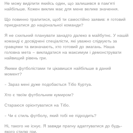
Не можу виділити якийсь один, що залишився в пам'яті
найбільше. Кожен виклик має для мене велике значення.
Що повинно трапитися, щоб ти самостійно заявив: я готовий
приєднатися до національної команди?
Я не схильний планувати занадто далеко в майбутнє. У нашій
команді є досвідчені спеціалісти, які уважно слідкують за
гравцями та визначають, хто готовий до змагань. Наша
головна мета – викладатися на максимум і демонструвати
найвищий рівень гри.
Якими футболістами ти цікавишся найбільше в даний
момент?
- Зараз мені дуже подобається Тібо Куртуа.
Хто є твоїм футбольним кумиром?
Стараюся орієнтуватися на Тібо.
- Чи є стиль футболу, який тобі не підходить?
Ні, такого не існує. Я завжди прагну адаптуватися до будь-
якого стилю гри.