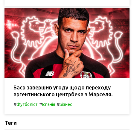
Баєр завершив угоду щодо переходу
аргентинського центрбека з Марселя.
#
#
#
Футболіст
Іспанія
Бізнес
Теги