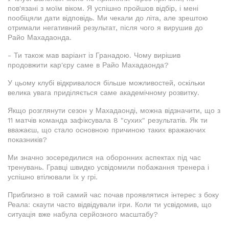
пов'язані з моїм віком. Я успішно пройшов відбір, і мені
пообіцяли дати відповідь. Ми чекали до літа, але зрештою
отримали негативний результат, після чого я вирушив до
Райо Махадаонда.
- Ти також мав варіант із Гранадою. Чому вирішив
продовжити кар'єру саме в Райо Махадаонда?
У цьому клубі відкривалося більше можливостей, оскільки
велика увага приділяється саме академічному розвитку.
Якщо розглянути сезон у Махадаонді, можна відзначити, що з
11 матчів команда зафіксувала 8 "сухих" результатів. Як ти
вважаєш, що стало основною причиною таких вражаючих
показників?
Ми значно зосередилися на оборонних аспектах під час
тренувань. Гравці швидко усвідомили побажання тренера і
успішно втілювали їх у грі.
Приблизно в той самий час почав проявлятися інтерес з боку
Реала: скаути часто відвідували ігри. Коли ти усвідомив, що
ситуація вже набула серйозного масштабу?