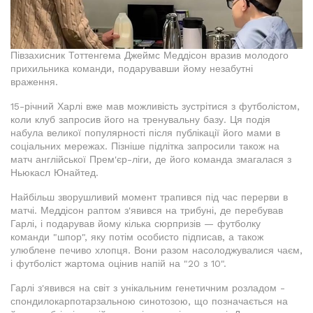
Півзахисник Тоттенгема Джеймс Меддісон вразив молодого
прихильника команди, подарувавши йому незабутні
враження.
15-річний Харлі вже мав можливість зустрітися з футболістом,
коли клуб запросив його на тренувальну базу. Ця подія
набула великої популярності після публікації його мами в
соціальних мережах. Пізніше підлітка запросили також на
матч англійської Прем'єр-ліги, де його команда змагалася з
Ньюкасл Юнайтед.
Найбільш зворушливий момент трапився під час перерви в
матчі. Меддісон раптом з'явився на трибуні, де перебував
Гарлі, і подарував йому кілька сюрпризів — футболку
команди "шпор", яку потім особисто підписав, а також
улюблене печиво хлопця. Вони разом насолоджувалися чаєм,
і футболіст жартома оцінив напій на "20 з 10".
Гарлі з'явився на світ з унікальним генетичним розладом -
спондилокарпотарзальною синотозою, що позначається на