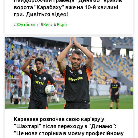
Найдорожчий гравець "Динамо" вразив
ворота "Карабаху" вже на 10-й хвилині
гри. Дивіться відео!
#
#
#
Футболіст
Київ
Євро
Караваєв розпочав свою кар'єру у
"Шахтарі" після переходу з "Динамо":
"Це нова сторінка в моєму професійному