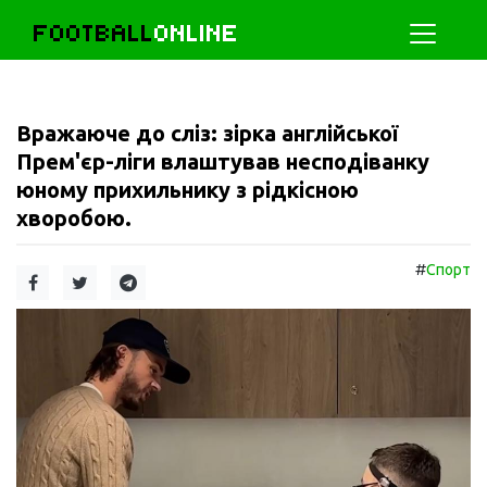
FOOTBALL
ONLINE
Вражаюче до сліз: зірка англійської
Прем'єр-ліги влаштував несподіванку
юному прихильнику з рідкісною
хворобою.
#
Спорт