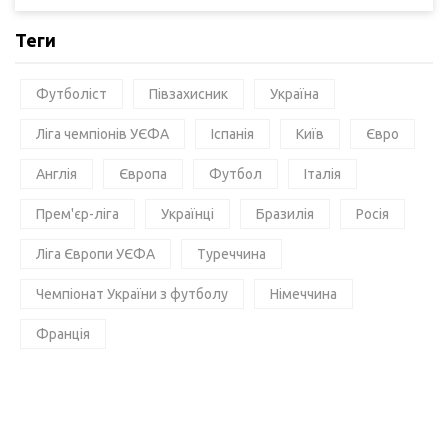
Теги
Футболіст
Півзахисник
Україна
Ліга чемпіонів УЄФА
Іспанія
Київ
Євро
Англія
Європа
Футбол
Італія
Прем'єр-ліга
Українці
Бразилія
Росія
Ліга Європи УЄФА
Туреччина
Чемпіонат України з футболу
Німеччина
Франція