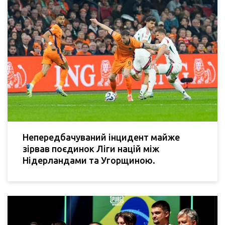
Непередбачуваний інцидент майже
зірвав поєдинок Ліги націй між
Нідерландами та Угорщиною.