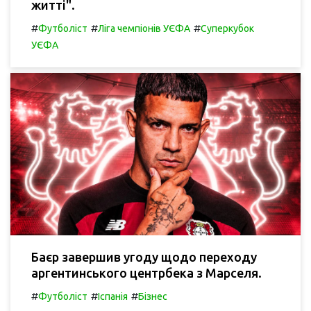
житті".
#
#
#
Футболіст
Ліга чемпіонів УЄФА
Суперкубок
УЄФА
Баєр завершив угоду щодо переходу
аргентинського центрбека з Марселя.
#
#
#
Футболіст
Іспанія
Бізнес