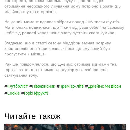
його хребті, кістковій системі, слуху і зростанні. Для
отримання необхідного лікування йому потрібно зібрати 2,5
мільйона фунтів стерлінгів.
На даний момент вдалося зібрати понад 366 тисяч фунтів.
Мати юнака поділилася, що її син відчував себе "на сьомому
небі" від радості через шанс знову зустріти свого кумира.
Згадаємо, що в старті сезону Меддісон зазнав розриву
хрестоподібної зв'язки коліна, через що змушений був
пропустити 7 місяців.
Раніше повідомлялося, що Джеймс отримав від мами "на
горіхи" за те, що отримав жовту карту за заборонене
святкування голу.
#
#
#
#
Футболіст
Півзахисник
Прем'єр-ліга
Джеймс Медісон
#
#
Cookie
Горіх (фрукт)
Читайте також