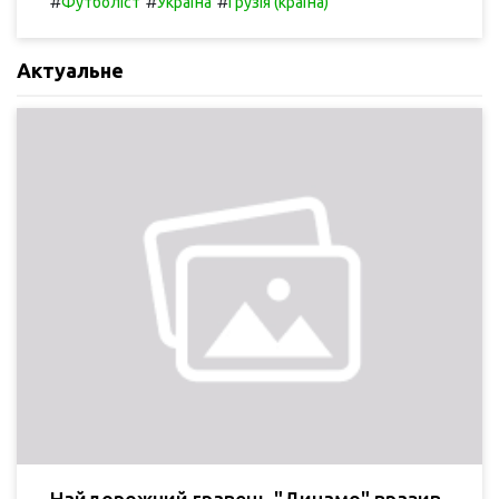
#
#
#
Футболіст
Україна
Грузія (країна)
Актуальне