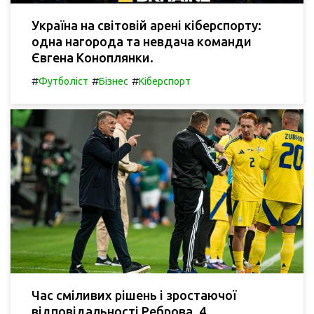
Україна на світовій арені кіберспорту:
одна нагорода та невдача команди
Євгена Коноплянки.
#
#
#
Футболіст
Бізнес
Кіберспорт
Час сміливих рішень і зростаючої
відповідальності Реброва. 4