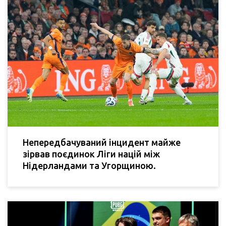
Непередбачуваний інцидент майже
зірвав поєдинок Ліги націй між
Нідерландами та Угорщиною.