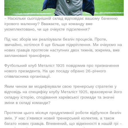
- Наскільки сьогоднішній склад відповідає вашому баченню
ігрового малюнку? Вважаєте, що команду вже
укомплектовано, чи ще очікуєте підсилення?
Під час зборів ми реалізували безліч процесів. Проте,
звичайно, хотілося б ще більше підкріплення. Ми очікуємо на
нових гравців протягом наступних двох тижнів, зокрема, вже
заплановані трансфери.
Футбольний клуб Металіст 1925 повідомив про призначення
нового президента. На цю посаду обрано 26-річного
співвласника організації.
Яким чином ви модифікували свою тренерську стратегію у
відповідь на специфіку клубу Металіст 1925, враховуючи його
складну історію, сподівання харківської громади та значні
зміни в складі команди?
Протягом цього місяця продуктивної роботи відбулося безліч
змін. У нас з’явився новий тренерський колектив, а також
багато нових гравців. Впевнений, що відмінності в нашій грі -