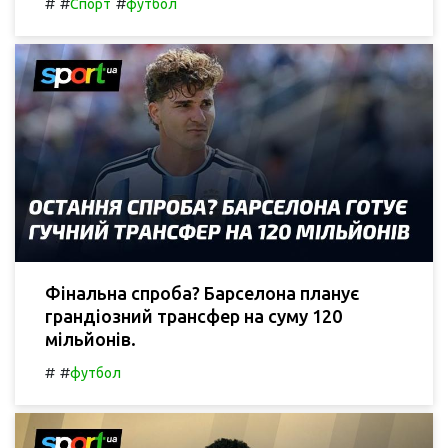
#
#
#
Спорт
футбол
Фінальна спроба? Барселона планує
грандіозний трансфер на суму 120
мільйонів.
#
#
футбол