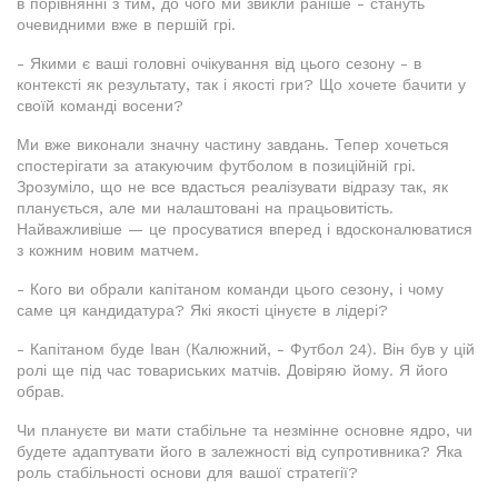
в порівнянні з тим, до чого ми звикли раніше - стануть
очевидними вже в першій грі.
- Якими є ваші головні очікування від цього сезону - в
контексті як результату, так і якості гри? Що хочете бачити у
своїй команді восени?
Ми вже виконали значну частину завдань. Тепер хочеться
спостерігати за атакуючим футболом в позиційній грі.
Зрозуміло, що не все вдасться реалізувати відразу так, як
планується, але ми налаштовані на працьовитість.
Найважливіше — це просуватися вперед і вдосконалюватися
з кожним новим матчем.
- Кого ви обрали капітаном команди цього сезону, і чому
саме ця кандидатура? Які якості цінуєте в лідері?
- Капітаном буде Іван (Калюжний, - Футбол 24). Він був у цій
ролі ще під час товариських матчів. Довіряю йому. Я його
обрав.
Чи плануєте ви мати стабільне та незмінне основне ядро, чи
будете адаптувати його в залежності від супротивника? Яка
роль стабільності основи для вашої стратегії?