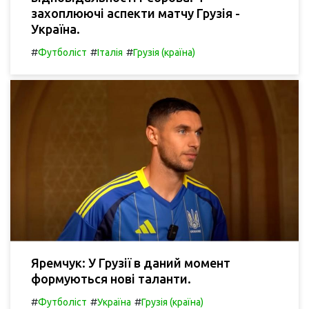
захоплюючі аспекти матчу Грузія -
Україна.
#
#
#
Футболіст
Італія
Грузія (країна)
Яремчук: У Грузії в даний момент
формуються нові таланти.
#
#
#
Футболіст
Україна
Грузія (країна)