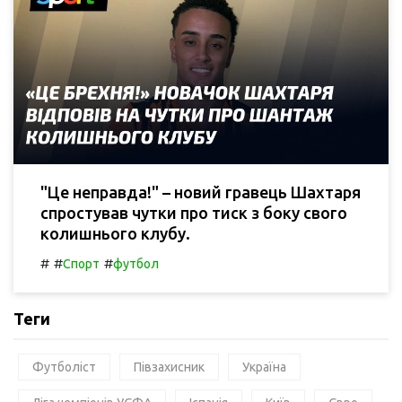
"Це неправда!" – новий гравець Шахтаря
спростував чутки про тиск з боку свого
колишнього клубу.
#
#
#
Спорт
футбол
Теги
Футболіст
Півзахисник
Україна