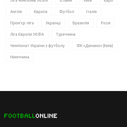
Ліга чемпіонів УЄФА
Іспанія
Київ
Євро
Англія
Європа
Футбол
Італія
Прем'єр-ліга
Українці
Бразилія
Росія
Ліга Європи УЄФА
Туреччина
Чемпіонат України з футболу
ФК «Динамо» (Київ)
Німеччина
FOOTBALL
ONLINE