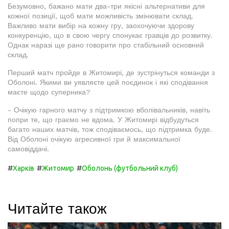
Безумовно, бажано мати два-три якісні альтернативи для
кожної позиції, щоб мати можливість змінювати склад.
Важливо мати вибір на кожну гру, заохочуючи здорову
конкуренцію, що в свою чергу спонукає гравців до розвитку.
Однак наразі ще рано говорити про стабільний основний
склад.
Перший матч пройде в Житомирі, де зустрінуться команди з
Оболоні. Якими ви уявляєте цей поєдинок і які сподівання
маєте щодо суперника?
- Очікую гарного матчу з підтримкою вболівальників, навіть
попри те, що граємо не вдома. У Житомирі відбудуться
багато наших матчів, тож сподіваємось, що підтримка буде.
Від Оболоні очікую агресивної гри й максимальної
самовіддачі.
#
#
#
Харків
Житомир
Оболонь (футбольний клуб)
Читайте також