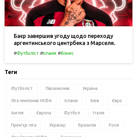
Баєр завершив угоду щодо переходу
аргентинського центрбека з Марселя.
#
#
#
Футболіст
Іспанія
Бізнес
Теги
Футболіст
Півзахисник
Україна
Ліга чемпіонів УЄФА
Іспанія
Київ
Євро
Англія
Європа
Футбол
Італія
Прем'єр-ліга
Українці
Бразилія
Росія