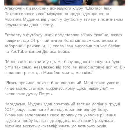
Атакуючий півзахисник донецького клубу "Шахтар" Іван
Петряк висловив свої міркування щодо відсторонення
Михайла Мудрика від участі у футболі у зв'язку з позитивним
результатом допінг-тесту.
Експерту з футболу, який представляв збірну України, важко
повірити, що 24-річний вінгер Челсі міг навмисно вживати
заборонені речовини. Ці слова Іван висловив під час бесіди
на YouTube-каналі Дениса Бойка.
"Мені важко повірити у це. Не бачу жодного сенсу: він буде
бігти так само, незалежно від того, чи використовує допінг. Він
справжня ракета, а Михайло мчить, мов кінь."
"Якась причина, хоча я й не впевнений. Мені важко уявити,
як це могло статися, можливо, йому щось підкинули", —
висловлює думку Петряк.
Нагадаємо, Мудрик здав позитивний тест на допінг у грудні
2024 року, після чого його відсторонили від футболу.
Українець заперечував свою провину та ухвалив рішення
відкрити пробу Б, яка підтвердила позитивний результат.
Михайла можуть дискваліфікувати до чотирьох років.