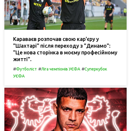
Караваєв розпочав свою кар'єру у
"Шахтарі" після переходу з "Динамо":
"Це нова сторінка в моєму професійному
житті".
#
#
#
Футболіст
Ліга чемпіонів УЄФА
Суперкубок
УЄФА