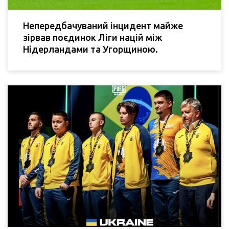
Непередбачуваний інцидент майже
зірвав поєдинок Ліги націй між
Нідерландами та Угорщиною.