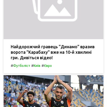
Найдорожчий гравець "Динамо" вразив
ворота "Карабаху" вже на 10-й хвилині
гри. Дивіться відео!
#
#
#
Футболіст
Київ
Євро