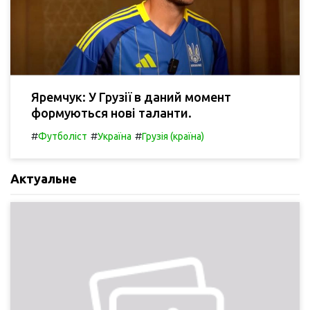
Яремчук: У Грузії в даний момент
формуються нові таланти.
#
#
#
Футболіст
Україна
Грузія (країна)
Актуальне