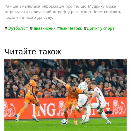
Раніше з'являлася інформація про те, що Мудрику може
загрожувати величезний штраф у разі, якщо Челсі вирішить
подати на нього до суду.
#
#
#
#
Футболіст
Півзахисник
Іван Петряк
Допінг у спорті
Читайте також