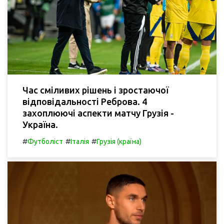
Час сміливих рішень і зростаючої
відповідальності Реброва. 4
захоплюючі аспекти матчу Грузія -
Україна.
#
#
#
Футболіст
Італія
Грузія (країна)