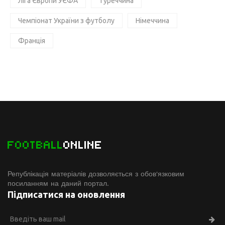
Ліга Європи УЄФА
Туреччина
Чемпіонат України з футболу
Німеччина
Франція
FOOTBALL
ONLINE
Републікація матеріалів дозволяється з обов'язковим
посиланням на даний портал.
Підписатися на оновлення