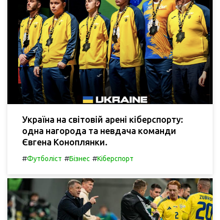
Україна на світовій арені кіберспорту:
одна нагорода та невдача команди
Євгена Коноплянки.
#
#
#
Футболіст
Бізнес
Кіберспорт