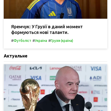
Яремчук: У Грузії в даний момент
формуються нові таланти.
#
#
#
Футболіст
Україна
Грузія (країна)
Актуальне