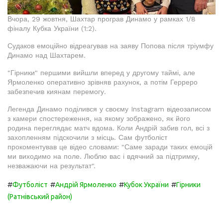
Вчора, 29 жовтня, Шахтар програв Динамо у рамках 1/8
фіналу Кубка України (1:2).
Судаков емоційно відреагував на заяву Попова після тріумфу
Динамо над Шахтарем.
"Гірники" першими вийшли вперед у другому таймі, але
Ярмоленко оперативно зрівняв рахунок, а потім Герреро
забезпечив киянам перемогу.
Легенда Динамо поділився у своєму Instagram відеозаписом
з камери спостереження, на якому зображено, як його
родина переглядає матч вдома. Коли Андрій забив гол, всі з
захопленням підскочили з місць. Сам футболіст
прокоментував це відео словами: "Саме заради таких емоцій
ми виходимо на поле. Люблю вас і вдячний за підтримку,
незважаючи на результат".
#
#
#
#
Футболіст
Андрій Ярмоленко
Кубок України
Гірники
(Ратнівський район)