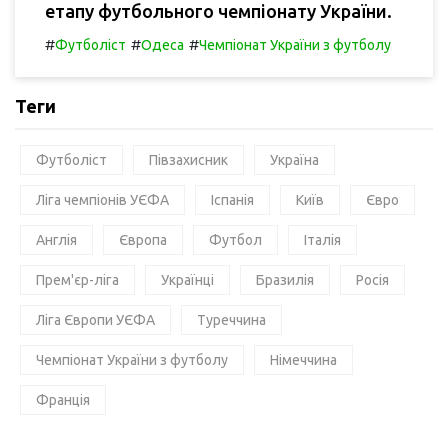
етапу футбольного чемпіонату України.
#
#
#
Футболіст
Одеса
Чемпіонат України з футболу
Теги
Футболіст
Півзахисник
Україна
Ліга чемпіонів УЄФА
Іспанія
Київ
Євро
Англія
Європа
Футбол
Італія
Прем'єр-ліга
Українці
Бразилія
Росія
Ліга Європи УЄФА
Туреччина
Чемпіонат України з футболу
Німеччина
Франція