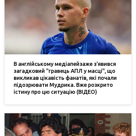
В англійському медіапейзаже з'явився
загадковий "гравець АПЛ у масці", що
викликав цікавість фанатів, які почали
підозрювати Мудрика. Вже розкрито
істину про цю ситуацію (ВІДЕО)