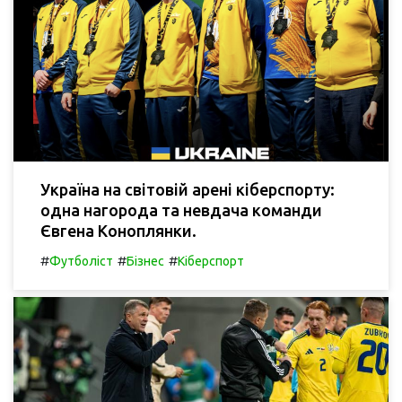
Україна на світовій арені кіберспорту:
одна нагорода та невдача команди
Євгена Коноплянки.
#
#
#
Футболіст
Бізнес
Кіберспорт