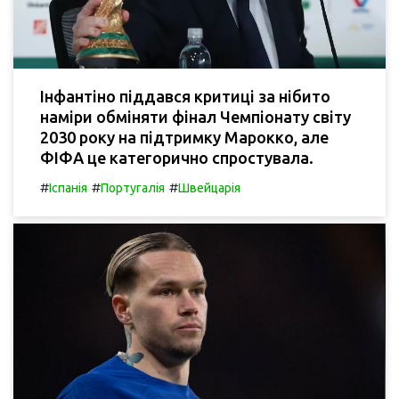
Інфантіно піддався критиці за нібито
наміри обміняти фінал Чемпіонату світу
2030 року на підтримку Марокко, але
ФІФА це категорично спростувала.
#
#
#
Іспанія
Португалія
Швейцарія