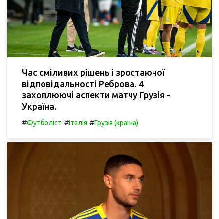
Час сміливих рішень і зростаючої
відповідальності Реброва. 4
захоплюючі аспекти матчу Грузія -
Україна.
#
#
#
Футболіст
Італія
Грузія (країна)