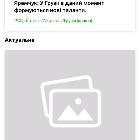
Яремчук: У Грузії в даний момент
формуються нові таланти.
#
#
#
Футболіст
Україна
Грузія (країна)
Актуальне