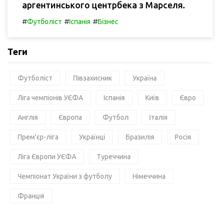
аргентинського центрбека з Марселя.
#
#
#
Футболіст
Іспанія
Бізнес
Теги
Футболіст
Півзахисник
Україна
Ліга чемпіонів УЄФА
Іспанія
Київ
Євро
Англія
Європа
Футбол
Італія
Прем'єр-ліга
Українці
Бразилія
Росія
Ліга Європи УЄФА
Туреччина
Чемпіонат України з футболу
Німеччина
Франція