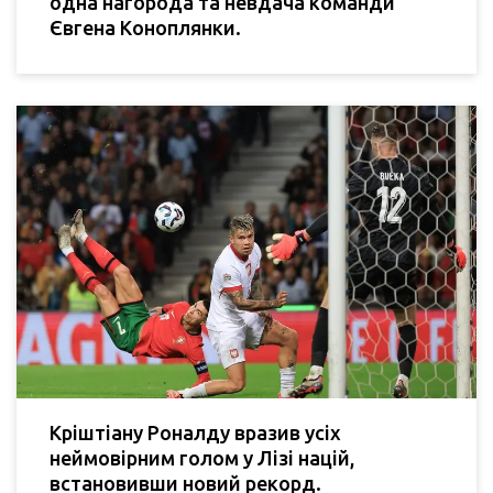
одна нагорода та невдача команди
Євгена Коноплянки.
Кріштіану Роналду вразив усіх
неймовірним голом у Лізі націй,
встановивши новий рекорд.