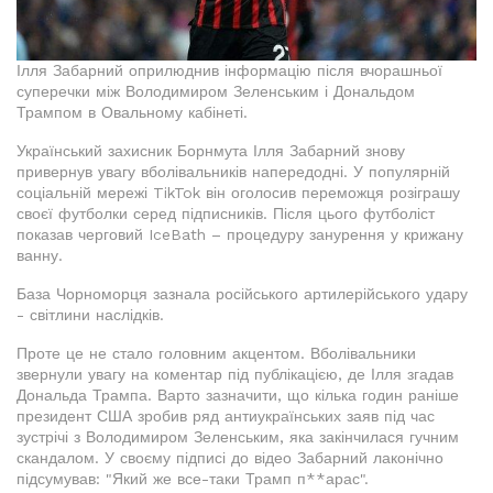
Ілля Забарний оприлюднив інформацію після вчорашньої
суперечки між Володимиром Зеленським і Дональдом
Трампом в Овальному кабінеті.
Український захисник Борнмута Ілля Забарний знову
привернув увагу вболівальників напередодні. У популярній
соціальній мережі TikTok він оголосив переможця розіграшу
своєї футболки серед підписників. Після цього футболіст
показав черговий IceBath – процедуру занурення у крижану
ванну.
База Чорноморця зазнала російського артилерійського удару
- світлини наслідків.
Проте це не стало головним акцентом. Вболівальники
звернули увагу на коментар під публікацією, де Ілля згадав
Дональда Трампа. Варто зазначити, що кілька годин раніше
президент США зробив ряд антиукраїнських заяв під час
зустрічі з Володимиром Зеленським, яка закінчилася гучним
скандалом. У своєму підписі до відео Забарний лаконічно
підсумував: "Який же все-таки Трамп п**арас".