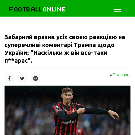
FOOTBALL
ONLINE
Забарний вразив усіх своєю реакцією на
суперечливі коментарі Трампа щодо
України: "Наскільки ж він все-таки
п**арас".
#
Політика