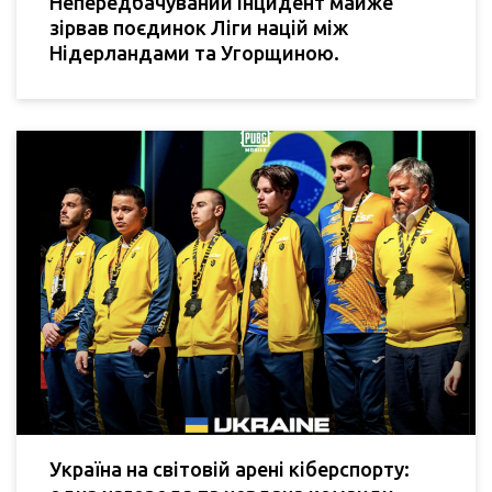
Непередбачуваний інцидент майже
зірвав поєдинок Ліги націй між
Нідерландами та Угорщиною.
Україна на світовій арені кіберспорту: