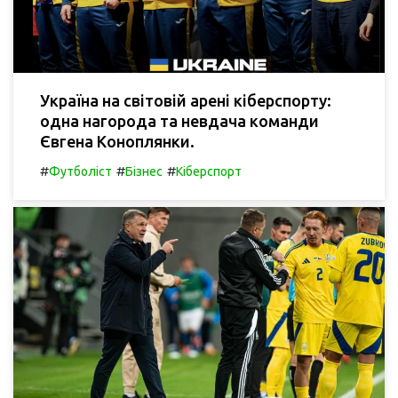
Україна на світовій арені кіберспорту:
одна нагорода та невдача команди
Євгена Коноплянки.
#
#
#
Футболіст
Бізнес
Кіберспорт