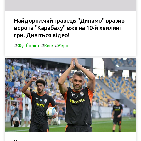
Найдорожчий гравець "Динамо" вразив
ворота "Карабаху" вже на 10-й хвилині
гри. Дивіться відео!
#
#
#
Футболіст
Київ
Євро