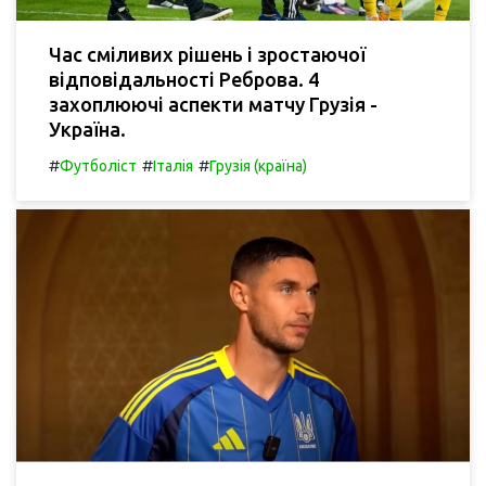
Час сміливих рішень і зростаючої
відповідальності Реброва. 4
захоплюючі аспекти матчу Грузія -
Україна.
#
#
#
Футболіст
Італія
Грузія (країна)