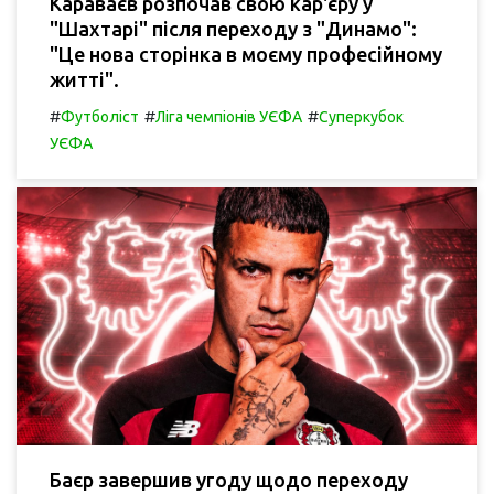
Караваєв розпочав свою кар'єру у
"Шахтарі" після переходу з "Динамо":
"Це нова сторінка в моєму професійному
житті".
#
#
#
Футболіст
Ліга чемпіонів УЄФА
Суперкубок
УЄФА
Баєр завершив угоду щодо переходу