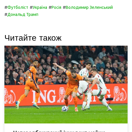
#
#
#
#
Футболіст
Україна
Росія
Володимир Зеленський
#
Дональд Трамп
Читайте також