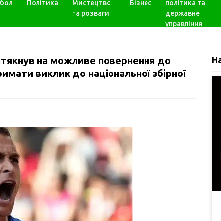
бол
Політика
Мистецтво
Бізнес
політика та
та розваги
державне
управління
натякнув на можливе повернення до
Н
имати виклик до національної збірної