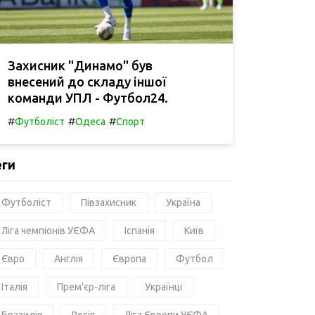
Захисник "Динамо" був
внесений до складу іншої
команди УПЛ - Футбол24.
#
#
#
Футболіст
Одеса
Спорт
еги
Футболіст
Півзахисник
Україна
Ліга чемпіонів УЄФА
Іспанія
Київ
Євро
Англія
Європа
Футбол
Італія
Прем'єр-ліга
Українці