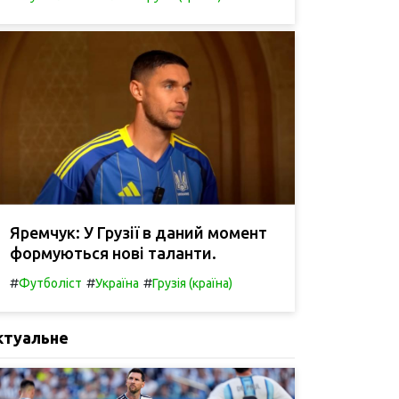
Яремчук: У Грузії в даний момент
формуються нові таланти.
#
#
#
Футболіст
Україна
Грузія (країна)
ктуальне