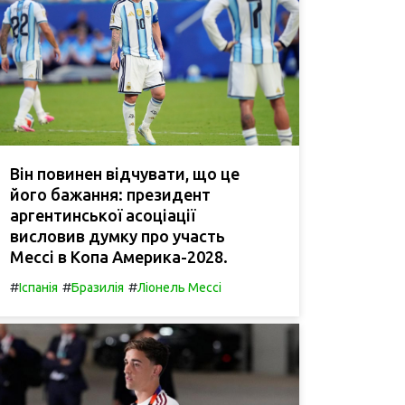
Він повинен відчувати, що це
його бажання: президент
аргентинської асоціації
висловив думку про участь
Мессі в Копа Америка-2028.
#
#
#
Іспанія
Бразилія
Ліонель Мессі