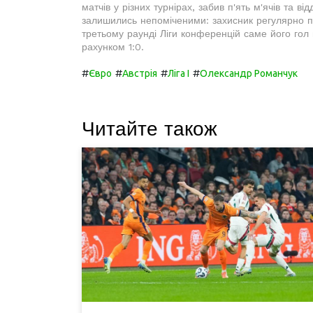
матчів у різних турнірах, забив п'ять м'ячів та ві
залишились непоміченими: захисник регулярно по
третьому раунді Ліги конференцій саме його гол 
рахунком 1:0.
#
#
#
#
Євро
Австрія
Ліга I
Олександр Романчук
Читайте також