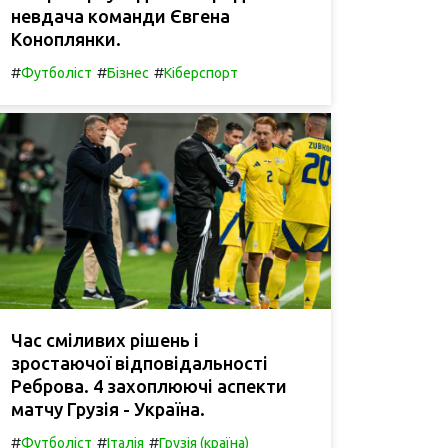
невдача команди Євгена
Коноплянки.
#
#
#
Футболіст
Бізнес
Кіберспорт
Час сміливих рішень і
зростаючої відповідальності
Реброва. 4 захоплюючі аспекти
матчу Грузія - Україна.
#
#
#
Футболіст
Італія
Грузія (країна)