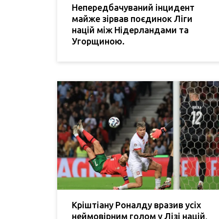
Непередбачуваний інцидент
майже зірвав поєдинок Ліги
націй між Нідерландами та
Угорщиною.
Кріштіану Роналду вразив усіх
неймовірним голом у Лізі націй,