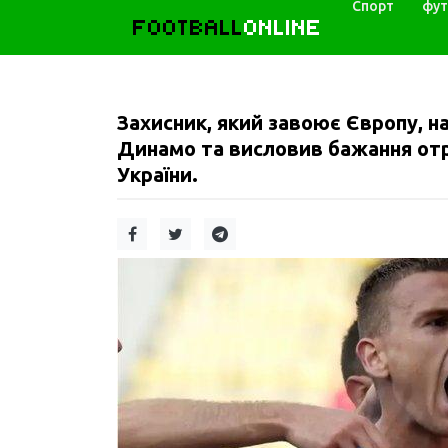
Спорт
фут
FOOTBALL
ONLINE
Захисник, який завоює Європу, 
Динамо та висловив бажання отр
України.