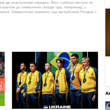
ддав дві результативні передачі. Його стабільні виступи не
трапляв до символічних складів туру. Наприклад, у
приніс Універсітетам перемогу над австрійським Рапідом з
А