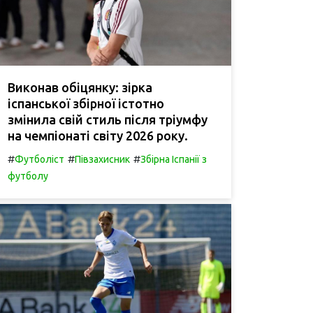
Виконав обіцянку: зірка
іспанської збірної істотно
змінила свій стиль після тріумфу
на чемпіонаті світу 2026 року.
#
#
#
Футболіст
Півзахисник
Збірна Іспанії з
футболу