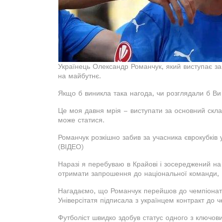
Українець Олександр Романчук, який виступає за
на майбутнє.
Якщо б виникла така нагода, чи розглядали б В
Це моя давня мрія – виступати за основний скл
може статися.
Романчук розкішно забив за учасника єврокубків у
(ВІДЕО)
Наразі я перебуваю в Крайові і зосереджений на с
отримати запрошення до національної команди, 
Нагадаємо, що Романчук перейшов до чемпіонату 
Універсітатя підписала з українцем контракт до 
Футболіст швидко здобув статус одного з ключови