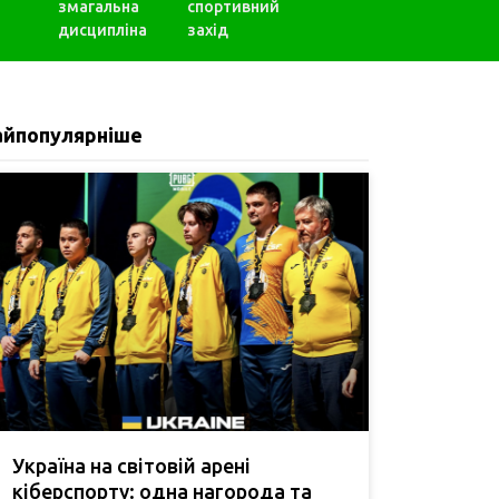
змагальна
спортивний
дисципліна
захід
айпопулярніше
Україна на світовій арені
кіберспорту: одна нагорода та