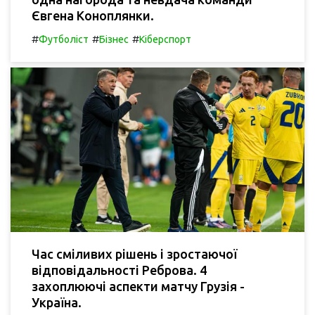
Євгена Коноплянки.
#
#
#
Футболіст
Бізнес
Кіберспорт
Час сміливих рішень і зростаючої
відповідальності Реброва. 4
захоплюючі аспекти матчу Грузія -
Україна.