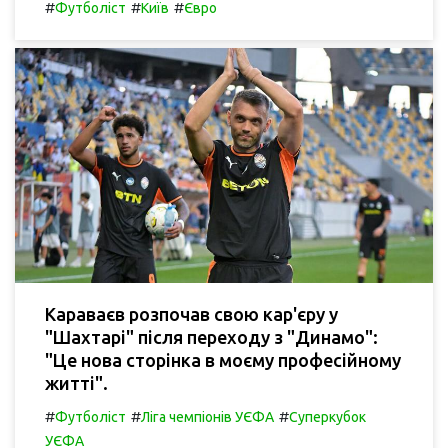
#
#
#
Футболіст
Київ
Євро
Караваєв розпочав свою кар'єру у
"Шахтарі" після переходу з "Динамо":
"Це нова сторінка в моєму професійному
житті".
#
#
#
Футболіст
Ліга чемпіонів УЄФА
Суперкубок
УЄФА