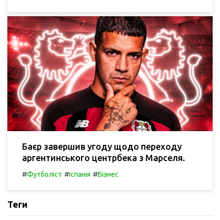
Баєр завершив угоду щодо переходу
аргентинського центрбека з Марселя.
#
#
#
Футболіст
Іспанія
Бізнес
Теги