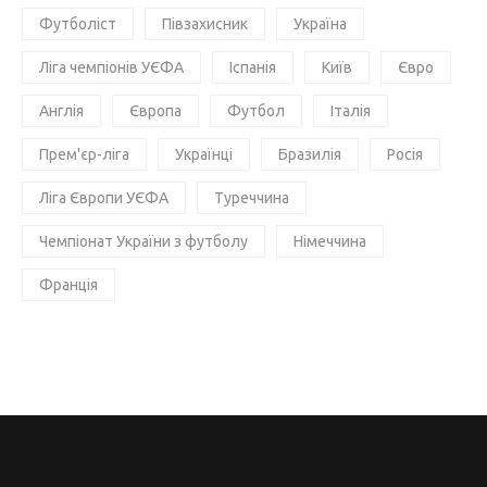
Футболіст
Півзахисник
Україна
Ліга чемпіонів УЄФА
Іспанія
Київ
Євро
Англія
Європа
Футбол
Італія
Прем'єр-ліга
Українці
Бразилія
Росія
Ліга Європи УЄФА
Туреччина
Чемпіонат України з футболу
Німеччина
Франція