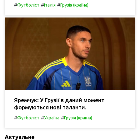
#
#
#
Футболіст
Італія
Грузія (країна)
Яремчук: У Грузії в даний момент
формуються нові таланти.
#
#
#
Футболіст
Україна
Грузія (країна)
Актуальне