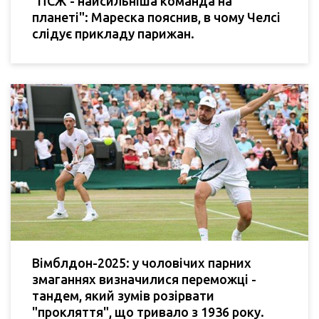
"ПСЖ - найсильніша команда на
планеті": Мареска пояснив, в чому Челсі
слідує прикладу парижан.
Вімблдон-2025: у чоловічих парних
змаганнях визначилися переможці -
тандем, який зумів розірвати
"прокляття", що тривало з 1936 року.