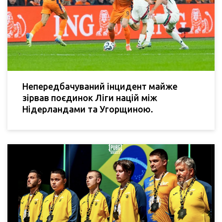
Непередбачуваний інцидент майже
зірвав поєдинок Ліги націй між
Нідерландами та Угорщиною.