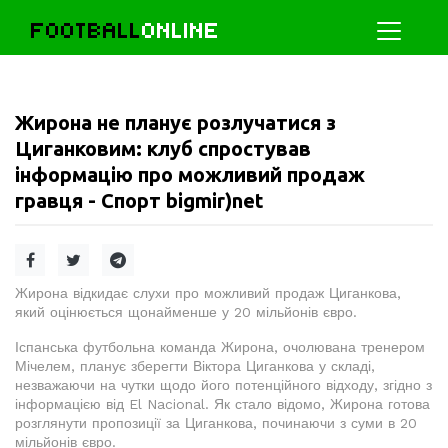
FOOTBALL
ONLINE
Жирона не планує розлучатися з
Циганковим: клуб спростував
інформацію про можливий продаж
гравця - Спорт bigmir)net
Жирона відкидає слухи про можливий продаж Циганкова,
який оцінюється щонайменше у 20 мільйонів євро.
Іспанська футбольна команда Жирона, очолювана тренером
Мічелем, планує зберегти Віктора Циганкова у складі,
незважаючи на чутки щодо його потенційного відходу, згідно з
інформацією від El Nacional. Як стало відомо, Жирона готова
розглянути пропозиції за Циганкова, починаючи з суми в 20
мільйонів євро.