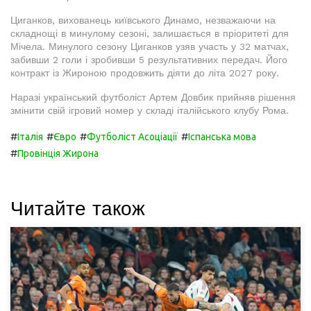
Циганков, вихованець київського Динамо, незважаючи на
складнощі в минулому сезоні, залишається в пріоритеті для
Мічела. Минулого сезону Циганков узяв участь у 32 матчах,
забивши 2 голи і зробивши 5 результативних передач. Його
контракт із Жироною продовжить діяти до літа 2027 року.
Наразі український футболіст Артем Довбик прийняв рішення
змінити свій ігровий номер у складі італійського клубу Рома.
#
#
#
#
Італія
Євро
Футболіст Асоціації
Іспанська мова
#
Провінція Жирона
Читайте також