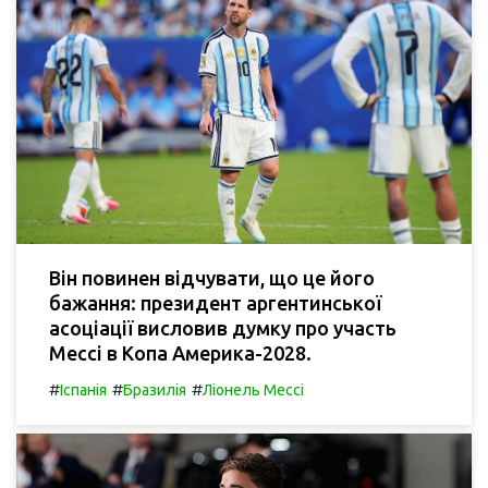
Він повинен відчувати, що це його
бажання: президент аргентинської
асоціації висловив думку про участь
Мессі в Копа Америка-2028.
#
#
#
Іспанія
Бразилія
Ліонель Мессі