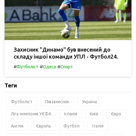
Захисник "Динамо" був внесений до
складу іншої команди УПЛ - Футбол24.
#
#
#
Футболіст
Одеса
Спорт
Теги
Футболіст
Півзахисник
Україна
Ліга чемпіонів УЄФА
Іспанія
Київ
Євро
Англія
Європа
Футбол
Італія