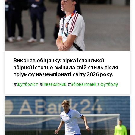
Виконав обіцянку: зірка іспанської
збірної істотно змінила свій стиль після
тріумфу на чемпіонаті світу 2026 року.
#
#
#
Футболіст
Півзахисник
Збірна Іспанії з футболу