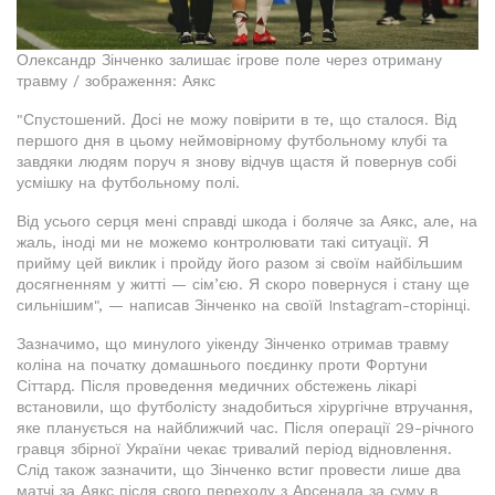
Олександр Зінченко залишає ігрове поле через отриману
травму / зображення: Аякс
"Спустошений. Досі не можу повірити в те, що сталося. Від
першого дня в цьому неймовірному футбольному клубі та
завдяки людям поруч я знову відчув щастя й повернув собі
усмішку на футбольному полі.
Від усього серця мені справді шкода і боляче за Аякс, але, на
жаль, іноді ми не можемо контролювати такі ситуації. Я
прийму цей виклик і пройду його разом зі своїм найбільшим
досягненням у житті — сім’єю. Я скоро повернуся і стану ще
сильнішим", — написав Зінченко на своїй Instagram-сторінці.
Зазначимо, що минулого уікенду Зінченко отримав травму
коліна на початку домашнього поєдинку проти Фортуни
Сіттард. Після проведення медичних обстежень лікарі
встановили, що футболісту знадобиться хірургічне втручання,
яке планується на найближчий час. Після операції 29-річного
гравця збірної України чекає тривалий період відновлення.
Слід також зазначити, що Зінченко встиг провести лише два
матчі за Аякс після свого переходу з Арсенала за суму в