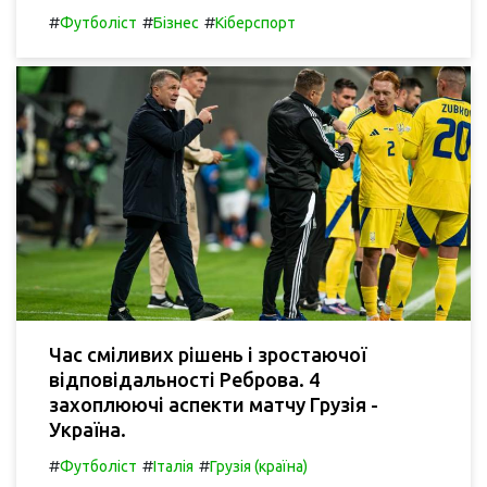
#
#
#
Футболіст
Бізнес
Кіберспорт
Час сміливих рішень і зростаючої
відповідальності Реброва. 4
захоплюючі аспекти матчу Грузія -
Україна.
#
#
#
Футболіст
Італія
Грузія (країна)