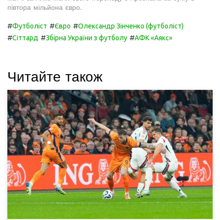
півтора мільйона євро.
#
#
#
Футболіст
Євро
Олександр Зінченко (футболіст)
#
#
#
Сіттард
Збірна України з футболу
АФК «Аякс»
Читайте також