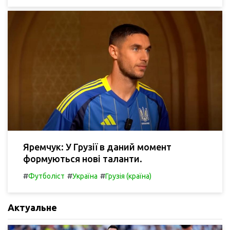
Яремчук: У Грузії в даний момент
формуються нові таланти.
#
#
#
Футболіст
Україна
Грузія (країна)
Актуальне