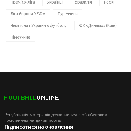
Прем'єр-ліга
Українці
Бразилія
Росія
Ліга Європи УЄФА
Туреччина
Чемпіонат України з футболу
ФК «Динамо» (Київ)
Німеччина
FOOTBALL
ONLINE
Републікація матеріалів дозволяється з обов'язковим
посиланням на даний портал.
Підписатися на оновлення