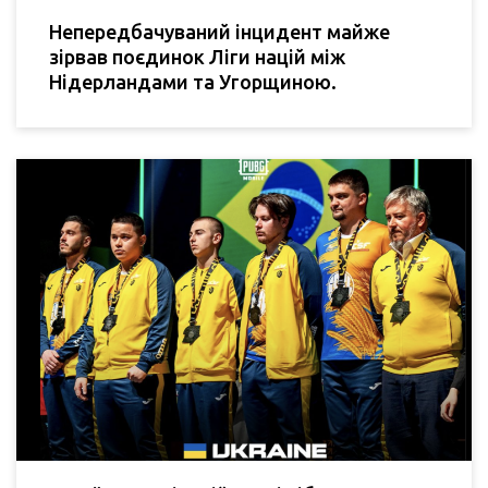
Непередбачуваний інцидент майже
зірвав поєдинок Ліги націй між
Нідерландами та Угорщиною.