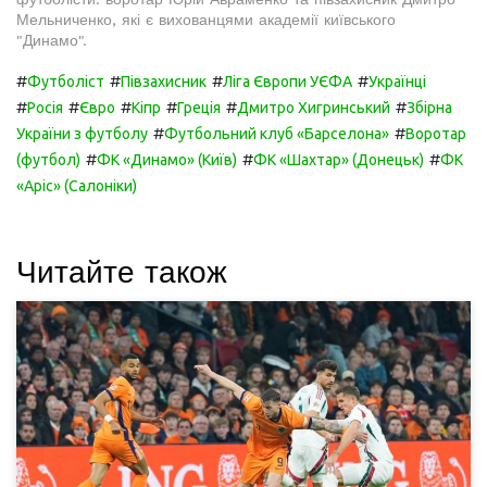
Мельниченко, які є вихованцями академії київського
"Динамо".
#
#
#
#
Футболіст
Півзахисник
Ліга Європи УЄФА
Українці
#
#
#
#
#
#
Росія
Євро
Кіпр
Греція
Дмитро Хигринський
Збірна
#
#
України з футболу
Футбольний клуб «Барселона»
Воротар
#
#
#
(футбол)
ФК «Динамо» (Київ)
ФК «Шахтар» (Донецьк)
ФК
«Аріс» (Салоніки)
Читайте також