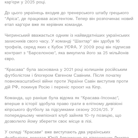
кар'єри у 2025 році.
До цього українець входив до тренерського штабу грецького
"Аріса", де працював асистентом. Тепер він розпочинає новий
етап кар'єри вже як керівник команди.
Чигринський вважається одним із найвидатніших українських
захисників свого часу. У команді "Шахтар" він здобув 16
трофеїв, серед яких є Кубок УЄФА. У 2009 році він підписав
контракт з "Барселоною", яка викупила його за 25 мільйонів
євро.
"Красава" була заснована у 2021 році колишнім російським
футболістом і блогером Євгеном Савіним. Після початку
повномасштабної війни проти України Савін виступив проти
дій РФ, покинув Росію і переніс проєкт на Кіпр.
Команда, що раніше була відома як "Красава-Іпсонас",
вперше в історії здобула право грати в елітному дивізіоні
кіпрського футболу за підсумками сезону 2024/25. У
попередньому чемпіонаті клуб зайняв 10-ту позицію, що
дозволило йому зберегти своє місце в лізі.
У складі "Красави" вже виступають два українських
футболісти: воротар Юрій Авраменко та півзахисник Дмитро