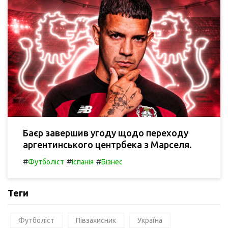
Баєр завершив угоду щодо переходу
аргентинського центрбека з Марселя.
#
#
#
Футболіст
Іспанія
Бізнес
Теги
Футболіст
Півзахисник
Україна