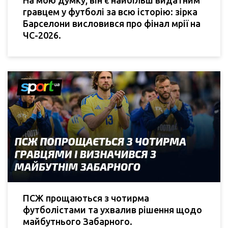
На мою думку, він є найбільш видатним
гравцем у футболі за всю історію: зірка
Барселони висловився про фінал мрії на
ЧС-2026.
ПСЖ прощаються з чотирма
футболістами та ухвалив рішення щодо
майбутнього Забарного.