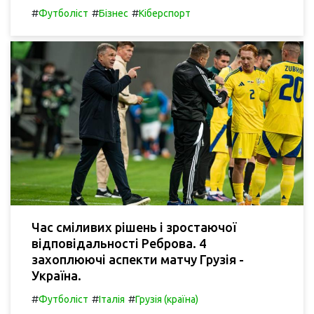
#
#
#
Футболіст
Бізнес
Кіберспорт
Час сміливих рішень і зростаючої
відповідальності Реброва. 4
захоплюючі аспекти матчу Грузія -
Україна.
#
#
#
Футболіст
Італія
Грузія (країна)