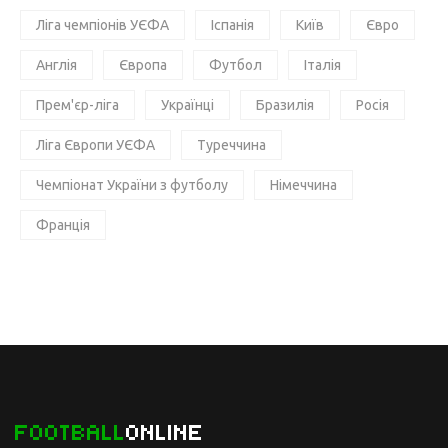
Ліга чемпіонів УЄФА
Іспанія
Київ
Євро
Англія
Європа
Футбол
Італія
Прем'єр-ліга
Українці
Бразилія
Росія
Ліга Європи УЄФА
Туреччина
Чемпіонат України з футболу
Німеччина
Франція
FOOTBALL
ONLINE