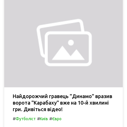
Найдорожчий гравець "Динамо" вразив
ворота "Карабаху" вже на 10-й хвилині
гри. Дивіться відео!
#
#
#
Футболіст
Київ
Євро