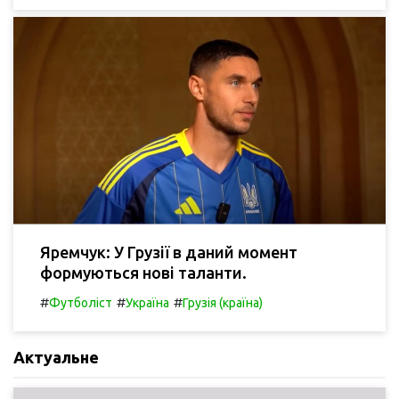
Яремчук: У Грузії в даний момент
формуються нові таланти.
#
#
#
Футболіст
Україна
Грузія (країна)
Актуальне