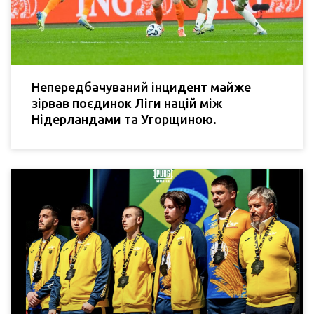
Непередбачуваний інцидент майже
зірвав поєдинок Ліги націй між
Нідерландами та Угорщиною.