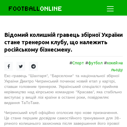
FOOTBALL
ONLINE
Відомий колишній гравець збірної України
стане тренером клубу, що належить
російському бізнесмену.
#
#
#
Спорт
футбол
хокей на
льоду
Екс-гравець "Шахтаря", "Барселони" та національної збірної
України Дмитро Чигринський починає новий етап у кар'єрі,
ставши головним тренером. Український спеціаліст прийняв
керівництво над кіпрською командою "Красава", яка стабільно
виступає у вищій лізі країни в останні роки, повідомляє
видання ТаТоТаке.
Чигринський клуб офіційно оголосив про нове призначення.
Це стане першим досвідом самостійного тренування для 38-
річного колишнього захисника після завершення його ігрової