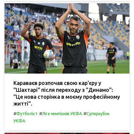
Караваєв розпочав свою кар'єру у
"Шахтарі" після переходу з "Динамо":
"Це нова сторінка в моєму професійному
житті".
#
#
#
Футболіст
Ліга чемпіонів УЄФА
Суперкубок
УЄФА