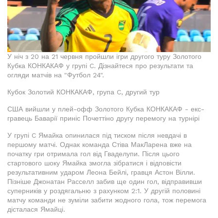
У ніч з 20 на 21 червня пройшли ігри другого туру Золотого
Кубка КОНКАКАФ у групі C. Дізнайтеся про результати та
огляди матчів на "Футбол 24".
Кубок Золотий КОНКАКАФ, група C, другий тур
США вийшли у плей-офф Золотого Кубка КОНКАКАФ - екс-
гравець Баварії приніс Почеттіно другу перемогу на турнірі
У групі C Ямайка опинилася під тиском після невдачі в
першому матчі. Однак команда Стіва МакЛарена вже на
початку гри отримала гол від Гваделупи. Після цього
стартового шоку Ямайка змогла зібратися і відповісти
результативним ударом Леона Бейлі, гравця Астон Вілли.
Пізніше Джонатан Расселл забив ще один гол, відправивши
суперників у роздягальню з рахунком 2:1. У другій половині
матчу команди не зуміли забити жодного гола, тож перемога
дісталася Ямайці.