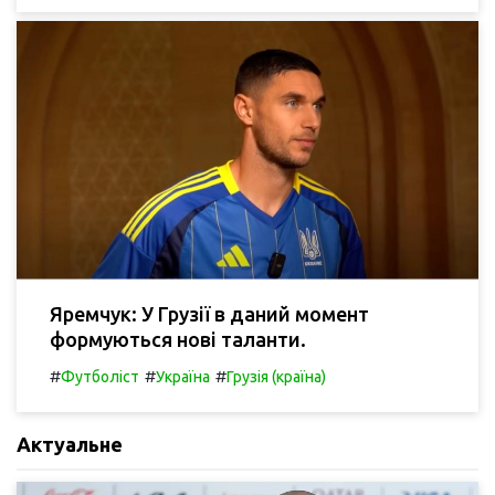
Яремчук: У Грузії в даний момент
формуються нові таланти.
#
#
#
Футболіст
Україна
Грузія (країна)
Актуальне