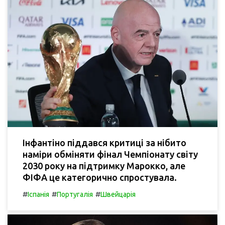
Інфантіно піддався критиці за нібито
наміри обміняти фінал Чемпіонату світу
2030 року на підтримку Марокко, але
ФІФА це категорично спростувала.
#
#
#
Іспанія
Португалія
Швейцарія