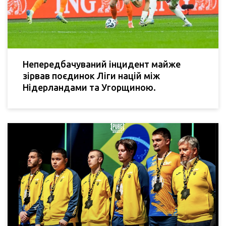
Непередбачуваний інцидент майже
зірвав поєдинок Ліги націй між
Нідерландами та Угорщиною.