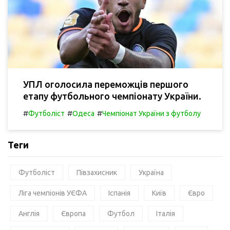
УПЛ оголосила переможців першого
етапу футбольного чемпіонату України.
#
#
#
Футболіст
Одеса
Чемпіонат України з футболу
Теги
Футболіст
Півзахисник
Україна
Ліга чемпіонів УЄФА
Іспанія
Київ
Євро
Англія
Європа
Футбол
Італія