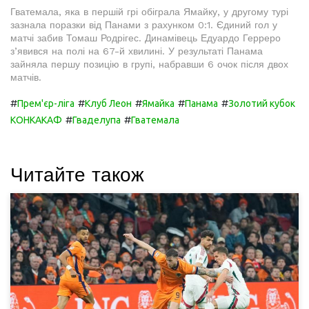
Гватемала, яка в першій грі обіграла Ямайку, у другому турі
зазнала поразки від Панами з рахунком 0:1. Єдиний гол у
матчі забив Томаш Родрігес. Динамівець Едуардо Герреро
з’явився на полі на 67-й хвилині. У результаті Панама
зайняла першу позицію в групі, набравши 6 очок після двох
матчів.
#
#
#
#
#
Прем'єр-ліга
Клуб Леон
Ямайка
Панама
Золотий кубок
#
#
КОНКАКАФ
Гваделупа
Гватемала
Читайте також