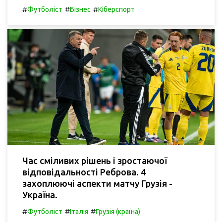
#
#
#
Футболіст
Бізнес
Кіберспорт
Час сміливих рішень і зростаючої
відповідальності Реброва. 4
захоплюючі аспекти матчу Грузія -
Україна.
#
#
#
Футболіст
Італія
Грузія (країна)