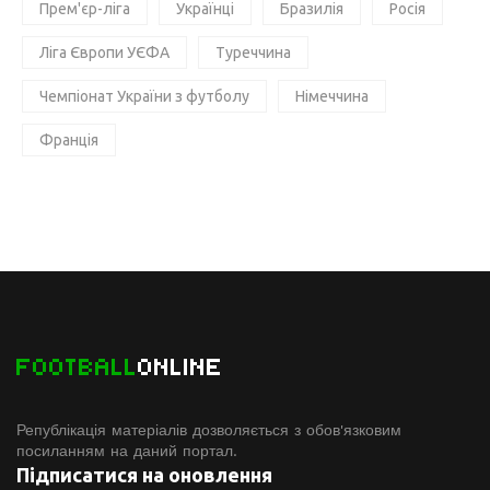
Прем'єр-ліга
Українці
Бразилія
Росія
Ліга Європи УЄФА
Туреччина
Чемпіонат України з футболу
Німеччина
Франція
FOOTBALL
ONLINE
Републікація матеріалів дозволяється з обов'язковим
посиланням на даний портал.
Підписатися на оновлення